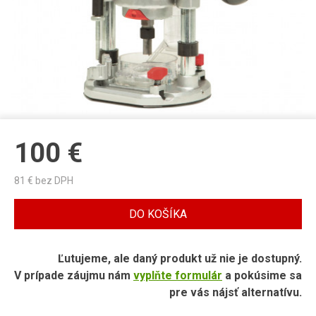
100
€
81
€ bez DPH
DO KOŠÍKA
Ľutujeme, ale daný produkt už nie je dostupný.
V prípade záujmu nám
vyplňte formulár
a pokúsime sa
pre vás nájsť alternatívu.