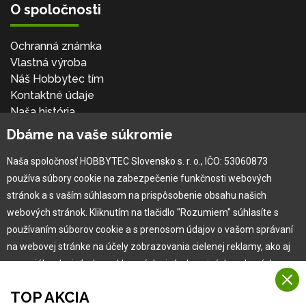
O spoločnosti
Ochranná známka
Vlastná výroba
Náš Hobbytec tím
Kontaktné údaje
Naša história
Kariéra
Dbáme na vaše súkromie
Naša spoločnosť HOBBYTEC Slovensko s. r. o., IČO: 53060873
Pre zákazníka
používa súbory cookie na zabezpečenie funkčnosti webových
stránok a s vaším súhlasom na prispôsobenie obsahu našich
Garancia najlepšej ceny
webových stránok. Kliknutím na tlačidlo "Rozumiem" súhlasíte s
Užívateľský manuál
používaním súborov cookie a s prenosom údajov o vašom správaní
Obchodné podmienky
na webovej stránke na účely zobrazovania cielenej reklamy, ako aj
Zákazník & partner
na sociálnych sieťach a reklamných sieťach na iných webových
Reklamácia
stránkach a meraniach.
Novinky
TOP AKCIA