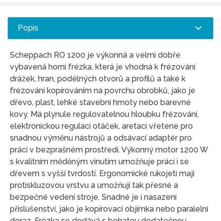
Popis
Scheppach RO 1200 je výkonná a velmi dobře
vybavená horní frézka, která je vhodná k frézování
drážek, hran, podél­ných otvorů a profilů a také k
frézování kopírováním na povrchu obrobků, jako je
dřevo, plast, lehké sta­vební hmoty nebo barevné
kovy. Má plynule regulovatelnou hloubku frézování,
elektronickou regulaci otáček, aretaci vřetene pro
snadnou výměnu nástrojů a odsávací adaptér pro
práci v bezprašném prostředí. Výkonný motor 1200 W
s kvalitním měděným vinutím umožňuje práci i se
dřevem s vyšší tvrdostí. Ergonomické rukojeti mají
protiskluzovou vrstvu a umožňují tak přesné a
bezpečné vedení stroje. Snadné je i nasazení
příslušenství, jako je kopírovací objímka nebo paralelní
doraz. Frézka se dodává s bohatou dodatečnou