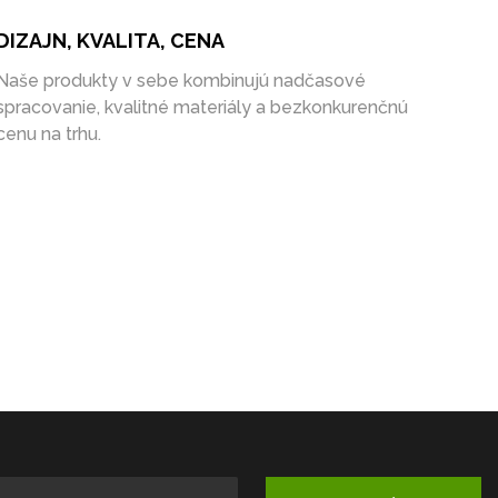
DIZAJN, KVALITA, CENA
Naše produkty v sebe kombinujú nadčasové
spracovanie, kvalitné materiály a bezkonkurenčnú
cenu na trhu.