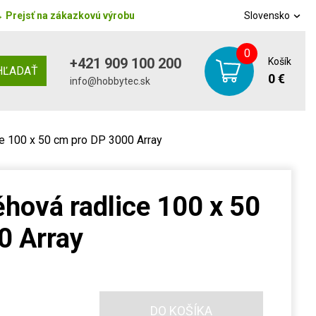
→
Prejsť na zákazkovú výrobu
Slovensko
0
+421 909 100 200
Košík
HĽADAŤ
0 €
info@hobbytec.sk
e 100 x 50 cm pro DP 3000 Array
hová radlice 100 x 50
0 Array
DO KOŠÍKA