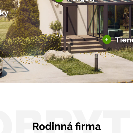
Bioklimatické pergoly
šky
Altány a zastrešenie
šky
Solárne pergoly
ky pre auto
+
Tien
Tienenie
Zasklenie
OBBYT
Rodinná firma