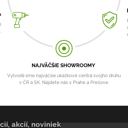
A
m
.
NAJVÄČŠIE SHOWROOMY
Vytvorili sme najväčšie ukážkové centrá svojho druhu
v ČR a SK. Nájdete nás v Prahe a Prešove.
ií, akcií, noviniek