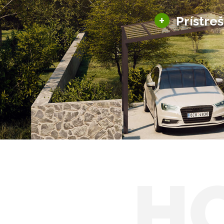
+
Prístre
Hliníkové prístre
Solárne prístreš
H