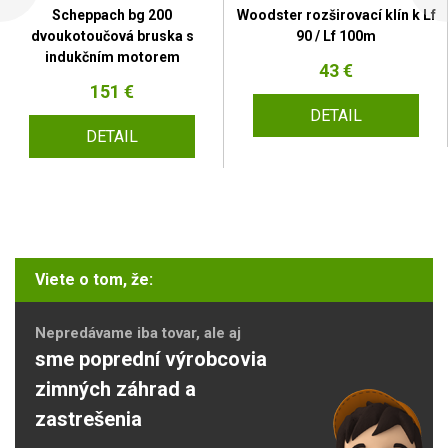
Scheppach bg 200
Woodster rozširovací klín k Lf
dvoukotoučová bruska s
90 / Lf 100m
indukčním motorem
43 €
151 €
DETAIL
DETAIL
Viete o tom, že:
Nepredávame iba tovar, ale aj
sme poprední výrobcovia
zimných záhrad a
zastrešenia