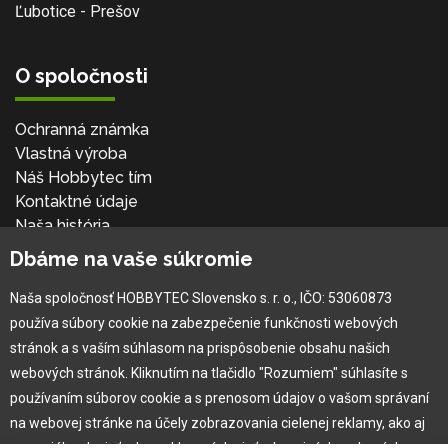
Ľubotice - Prešov
O spoločnosti
Ochranná známka
Vlastná výroba
Náš Hobbytec tím
Kontaktné údaje
Naša história
Kariéra
Dbáme na vaše súkromie
Naša spoločnosť HOBBYTEC Slovensko s. r. o., IČO: 53060873
Pre zákazníka
používa súbory cookie na zabezpečenie funkčnosti webových
stránok a s vaším súhlasom na prispôsobenie obsahu našich
Garancia najlepšej ceny
webových stránok. Kliknutím na tlačidlo "Rozumiem" súhlasíte s
Užívateľský manuál
používaním súborov cookie a s prenosom údajov o vašom správaní
Obchodné podmienky
na webovej stránke na účely zobrazovania cielenej reklamy, ako aj
Zákazník & partner
na sociálnych sieťach a reklamných sieťach na iných webových