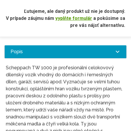
Ľutujeme, ale daný produkt už nie je dostupný.
V prípade záujmu nám
vyplňte formulár
a pokúsime sa
pre vás nájsť alternatívu.
Popis
Scheppach TW 1000 je profesionální celokovový
dílenský vozík vhodný do domácích i řemeslných
dílen, garáží, servisů apod. Vyznačuje se velmi tuhou
konstrukcí, opláštěním hran vozíku tvrzeným plastem,
pracovní deskou z odolného plastu s prolisy pro
uložení drobného materiálu a s nízkým ochranným
lemem, který udrží vaše nářadí vždy na místě. Pro
snadnou manipulaci s vozíkem slouží dvě transportní
měkčená madla a čtyři velká kola. Ty jsou
pogumovaná a dvě z nich jsou plně otočná s