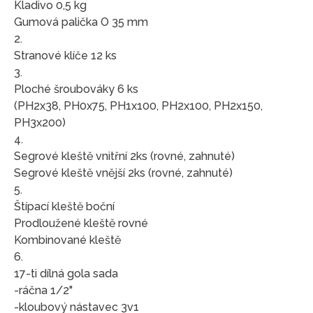
Kladivo 0,5 kg
Gumová palička O 35 mm
2.
Stranové klíče 12 ks
3.
Ploché šroubováky 6 ks
(PH2x38, PH0x75, PH1x100, PH2x100, PH2x150,
PH3x200)
4.
Segrové kleště vnitřní 2ks (rovné, zahnuté)
Segrové kleště vnější 2ks (rovné, zahnuté)
5.
Štípací kleště boční
Prodloužené kleště rovné
Kombinované kleště
6.
17-ti dílná gola sada
-ráčna 1/2"
-kloubový nástavec 3v1