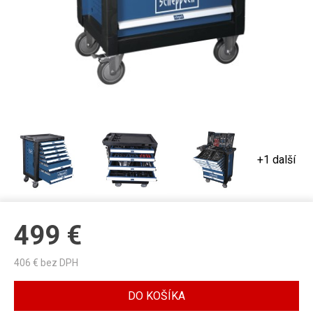
+1 další
499
€
406
€ bez DPH
DO KOŠÍKA