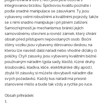
integrovanou brzdou. Špičkovou kvalitu poznáte i
podle snadné manipulace se zásuvkami. Ty jsou
vybaveny velmi robustními a kvalitními pojezdy, takže
se s nimi snadno manipuluje i při plném zatížení.
Samozřejmostí je mechanismus bránící jejich
samovolnému otevření a rovněž zámek, který chrání
obsah před přístupem nepovolaných osob. Boční
stěny vozíku jsou vybaveny děrovanou deskou, na
kterou lze navěsit další nářadí nebo vhodné držáky či
poličky. Čtyři zásuvky jsou vybaveny kvalitním běžně
používaným nářadím (gola sady, kleště, různé druhy
šroubováků, kladiva, klíče, elektrikářské díly apod.),
zbylé tři zásuvky si můžete dovybavit nářadím dle
svých požadavků. Každý kus nářadí má přesně
stanovené místo a bude tak vždy a rychle po ruce.
Obsah přihrádek:
1.