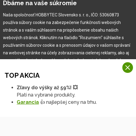
Dbáme na vaše súkromie
Naša história
Kariéra
Naša spoločnosť HOBBYTEC Slovensko s. r. o., IČO: 53060873
používa súbory cookie na zabezpečenie funkčnosti webových
Pre zákazníka
stránok a s vaším súhlasom na prispôsobenie obsahu našich
webových stránok. Kliknutím na tlačidlo "Rozumiem" súhlasíte s
používaním súborov cookie a s prenosom údajov o vašom správaní
Garancia najlepšej ceny
na webovej stránke na účely zobrazovania cielenej reklamy, ako aj
Užívateľský manuál
na sociálnych sieťach a reklamných sieťach na iných webových
Obchodné podmienky
stránkach a meraniach.
Zákazník & partner
TOP AKCIA
Reklamácia
Viac informácií
Novinky
Zľavy do výšky až 59%! 💥
Na našich webových stránkach používame niekoľko kategórií
Platí na vybrané produkty.
Rozumiem
súborov cookie:
Garancia
👍 najlepšej ceny na trhu.
Technické súbory cookie
Podrobné nastavenia
Tieto údaje sú nevyhnutne potrebné na fungovanie stránky a funkcií,
ktoré sa rozhodnete používať. Bez nich by naša webová stránka
nefungovala, napr. by ste sa nemohli prihlásiť do svojho
používateľského účtu.