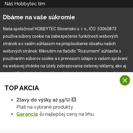
Náš Hobbytec tím
Kontaktné údaje
Dbáme na vaše súkromie
Naša história
Kariéra
Naša spoločnosť HOBBYTEC Slovensko s. r. o., IČO: 53060873
používa súbory cookie na zabezpečenie funkčnosti webových
Pre zákazníka
stránok a s vaším súhlasom na prispôsobenie obsahu našich
webových stránok. Kliknutím na tlačidlo "Rozumiem" súhlasíte s
používaním súborov cookie a s prenosom údajov o vašom správaní
Garancia najlepšej ceny
na webovej stránke na účely zobrazovania cielenej reklamy, ako aj
Užívateľský manuál
na sociálnych sieťach a reklamných sieťach na iných webových
Obchodné podmienky
stránkach a meraniach.
Zákazník & partner
TOP AKCIA
Reklamácia
Viac informácií
Novinky
Zľavy do výšky až 59%! 💥
Na našich webových stránkach používame niekoľko kategórií
Platí na vybrané produkty.
Rozumiem
súborov cookie:
Garancia
👍 najlepšej ceny na trhu.
Technické súbory cookie
Podrobné nastavenia
Tieto údaje sú nevyhnutne potrebné na fungovanie stránky a funkcií,