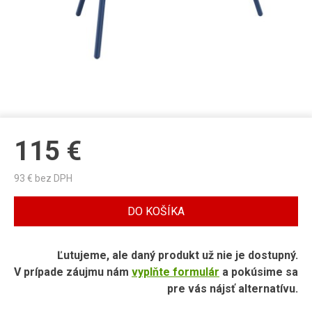
115
€
93
€ bez DPH
DO KOŠÍKA
Ľutujeme, ale daný produkt už nie je dostupný.
V prípade záujmu nám
vyplňte formulár
a pokúsime sa
pre vás nájsť alternatívu.