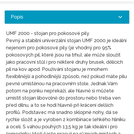
Popis
UMF 2000 - stojan pro pokosové pily
Pevný a stabilní univerzální stojan UMF 2000 je ideální
nejenom pro pokosové pily (je vhodný pro 95%
pokosových pil, které jsou na trhu), ale může sloužit
jako pracovní stůl i pro některé druhy brusek, dělících
pil na kov apod. Používání stojanu je mnohem
flexibilnější a pohodlnější způsob, než pokud máte pilu
pevně umístěnou na pracovním stole. Jednak Vám
potom na ponku nepřekáží, ale hlavně si můžete
umístit stojan libovolně do prostoru nebo třeba ven
před dílnu, a to se hodí hlavně při krácení delších
profilů. Podstavec má snadno sklopné nohy, dá se
rychle složit a je vyroben z kombinace lehkého hliníku
a oceli. S váhou pouhých 13,5 kg je tak ideální i pro
řemeslníky, kteří často pracují na různých místech a