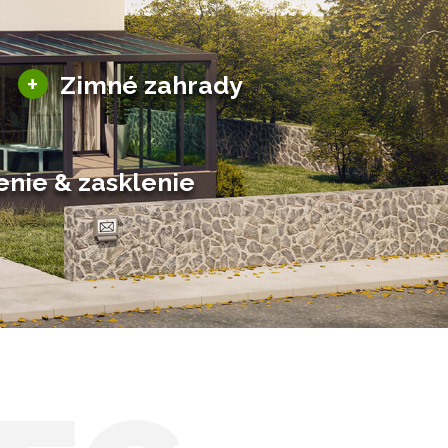
Sezónne zimné záhrady
+
Zimné zahrady
Hliníkové zimné záhrady
Posuvné zimné záhrady
Solárne zimné záhrady
enie & zasklenie