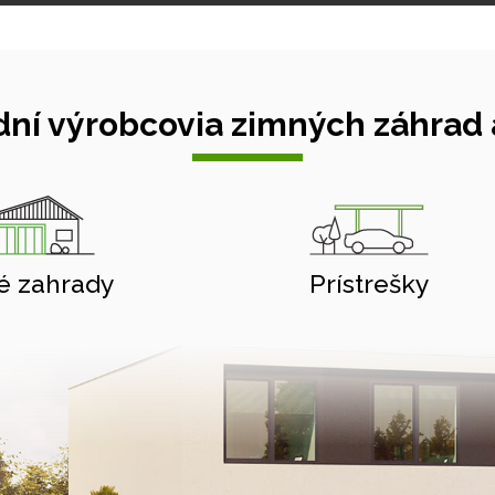
ní výrobcovia zimných záhrad a
é zahrady
Prístrešky