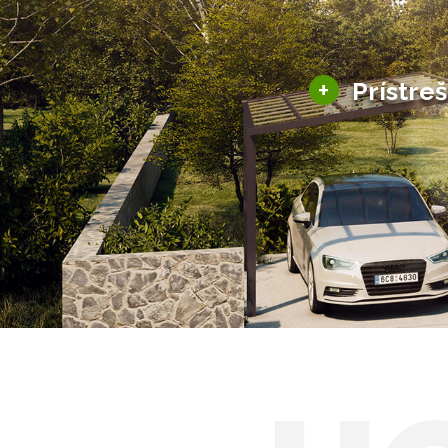
+
Prístre
Hliníkové prístre
Solárne prístreš