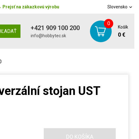
→
Prejsť na zákazkovú výrobu
Slovensko
0
+421 909 100 200
Košík
HĽADAŤ
0 €
info@hobbytec.sk
0
erzální stojan UST
DO KOŠÍKA