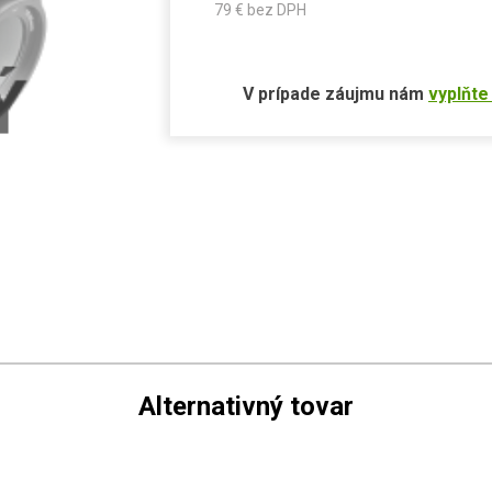
79
€ bez DPH
V prípade záujmu nám
vyplňte
Alternativný tovar