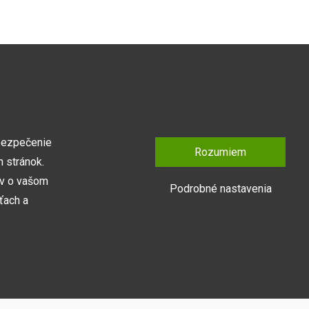
DIZAJN, KVALITA, CENA
Naše produkty v sebe kombinujú nadčasové
spracovanie, kvalitné materiály a bezkonkurenčnú
cenu na trhu.
bezpečenie
Rozumiem
 stránok.
ov o vašom
Podrobné nastavenia
ťach a