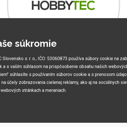
A
m
aše súkromie
.
lovensko s. r. o., IČO: 53060873 používa súbory cookie na za
k a s vaším súhlasom na prispôsobenie obsahu našich webových
miem" súhlasíte s používaním súborov cookie a s prenosom údaj
NAJVÄČŠIE SHOWROOMY
na účely zobrazovania cielenej reklamy, ako aj na sociálnych sie
Vytvorili sme najväčšie ukážkové centrá svojho druhu
h webových stránkach a meraniach.
v ČR a SK. Nájdete nás v Prahe a Prešove.
h používame niekoľko kategórií súborov cookie: