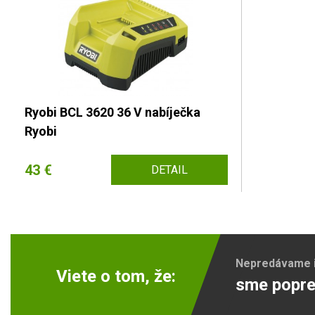
Ryobi BCL 3620 36 V nabíječka
Ryobi
43 €
DETAIL
Nepredávame ib
Viete o tom, že:
sme popre