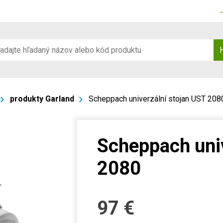
produkty Garland
Scheppach univerzální stojan UST 208
Scheppach univ
2080
97
€