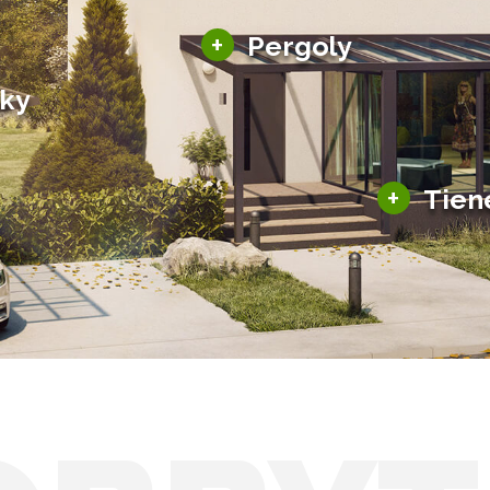
Hliníkové pergoly
+
Pergoly
Bioklimatické pergoly
šky
Altány a zastrešenie
šky
Solárne pergoly
ky pre auto
+
Tien
Tienenie
Zasklenie