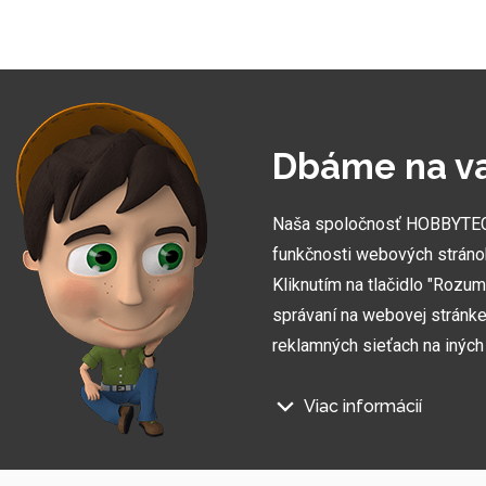
VLASTNÁ VÝROB
Pri našej práci sa opierame o vlastnú výrobu. Tá ná
Dbáme na v
umožňuje vytvoriť zákazky úplne na mieru
Naša spoločnosť HOBBYTEC S
funkčnosti webových stráno
Kliknutím na tlačidlo "Rozu
správaní na webovej stránke 
reklamných sieťach na inýc
Viac informácií
Na našich webových stránkac