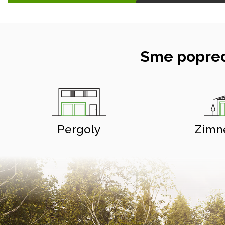
Sme popred
Pergoly
Zimn