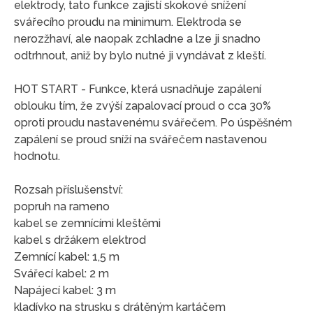
elektrody, tato funkce zajistí skokové snížení
svářecího proudu na minimum. Elektroda se
nerozžhaví, ale naopak zchladne a lze ji snadno
odtrhnout, aniž by bylo nutné ji vyndávat z kleští.
HOT START - Funkce, která usnadňuje zapálení
oblouku tím, že zvýší zapalovací proud o cca 30%
oproti proudu nastavenému svářečem. Po úspěšném
zapálení se proud sníží na svářečem nastavenou
hodnotu.
Rozsah příslušenství:
popruh na rameno
kabel se zemnícími kleštěmi
kabel s držákem elektrod
Zemnící kabel: 1,5 m
Svářecí kabel: 2 m
Napájecí kabel: 3 m
kladívko na strusku s drátěným kartáčem