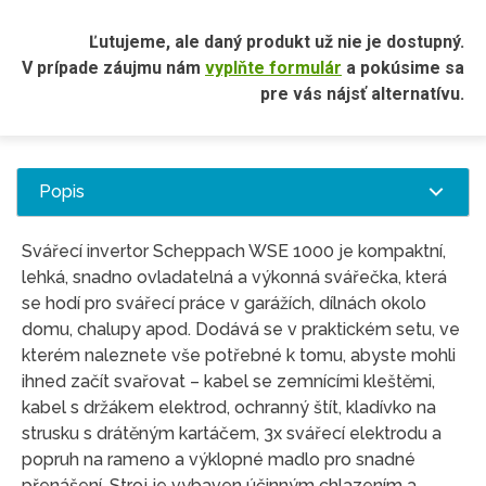
Ľutujeme, ale daný produkt už nie je dostupný.
V prípade záujmu nám
vyplňte formulár
a pokúsime sa
pre vás nájsť alternatívu.
Popis
Svářecí invertor Scheppach WSE 1000 je kompaktní,
lehká, snadno ovladatelná a výkonná svářečka, která
se hodí pro svářecí práce v garážích, dílnách okolo
domu, chalupy apod. Dodává se v praktickém setu, ve
kterém naleznete vše potřebné k tomu, abyste mohli
ihned začít svařovat – kabel se zemnícími kleštěmi,
kabel s držákem elektrod, ochranný štít, kladívko na
strusku s drátěným kartáčem, 3x svářecí elektrodu a
popruh na rameno a výklopné madlo pro snadné
přenášení. Stroj je vybaven účinným chlazením a