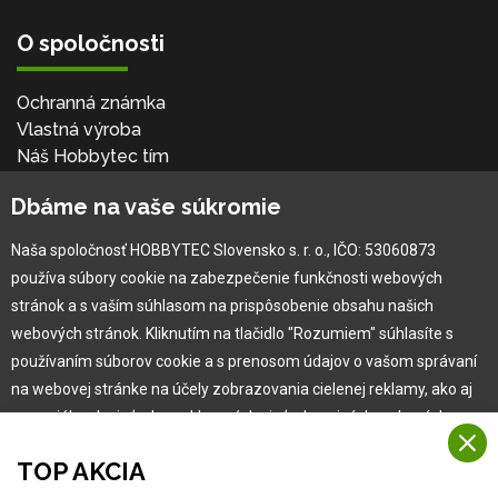
O spoločnosti
Ochranná známka
Vlastná výroba
Náš Hobbytec tím
Kontaktné údaje
Dbáme na vaše súkromie
Naša história
Kariéra
Naša spoločnosť HOBBYTEC Slovensko s. r. o., IČO: 53060873
používa súbory cookie na zabezpečenie funkčnosti webových
Pre zákazníka
stránok a s vaším súhlasom na prispôsobenie obsahu našich
webových stránok. Kliknutím na tlačidlo "Rozumiem" súhlasíte s
používaním súborov cookie a s prenosom údajov o vašom správaní
Garancia najlepšej ceny
na webovej stránke na účely zobrazovania cielenej reklamy, ako aj
Užívateľský manuál
na sociálnych sieťach a reklamných sieťach na iných webových
Obchodné podmienky
stránkach a meraniach.
Zákazník & partner
TOP AKCIA
Reklamácia
Viac informácií