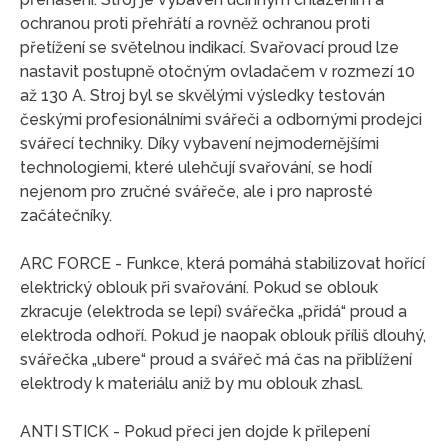
ochranou proti přehřátí a rovněž ochranou proti
přetížení se světelnou indikací. Svařovací proud lze
nastavit postupně otočným ovladačem v rozmezí 10
až 130 A. Stroj byl se skvělými výsledky testován
českými profesionálními svářeči a odbornými prodejci
svářecí techniky. Díky vybavení nejmodernějšími
technologiemi, které ulehčují svařování, se hodí
nejenom pro zručné svářeče, ale i pro naprosté
začátečníky.
ARC FORCE - Funkce, která pomáhá stabilizovat hořící
elektrický oblouk při svařování. Pokud se oblouk
zkracuje (elektroda se lepí) svářečka „přidá“ proud a
elektroda odhoří. Pokud je naopak oblouk příliš dlouhý,
svářečka „ubere“ proud a svářeč má čas na přiblížení
elektrody k materiálu aniž by mu oblouk zhasl.
ANTI STICK - Pokud přeci jen dojde k přilepení