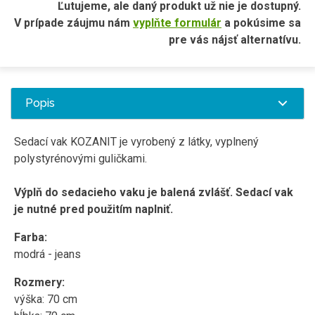
Ľutujeme, ale daný produkt už nie je dostupný.
V prípade záujmu nám
vyplňte formulár
a pokúsime sa
pre vás nájsť alternatívu.
Popis
Sedací vak KOZANIT je vyrobený z látky, vyplnený
polystyrénovými guličkami.
Výplň do sedacieho vaku je balená zvlášť. Sedací vak
je nutné pred použitím naplniť.
Farba:
modrá - jeans
Rozmery:
výška: 70 cm