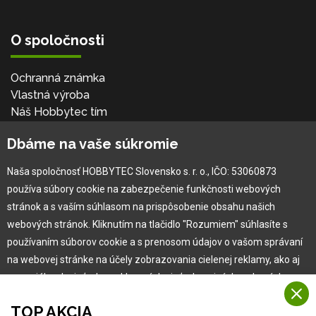
O spoločnosti
Ochranná známka
Vlastná výroba
Náš Hobbytec tím
Kontaktné údaje
Dbáme na vaše súkromie
Naša história
Kariéra
Naša spoločnosť HOBBYTEC Slovensko s. r. o., IČO: 53060873
používa súbory cookie na zabezpečenie funkčnosti webových
Pre zákazníka
stránok a s vaším súhlasom na prispôsobenie obsahu našich
webových stránok. Kliknutím na tlačidlo "Rozumiem" súhlasíte s
používaním súborov cookie a s prenosom údajov o vašom správaní
Garancia najlepšej ceny
na webovej stránke na účely zobrazovania cielenej reklamy, ako aj
Užívateľský manuál
na sociálnych sieťach a reklamných sieťach na iných webových
Obchodné podmienky
stránkach a meraniach.
Zákazník & partner
TOP AKCIA
Reklamácia