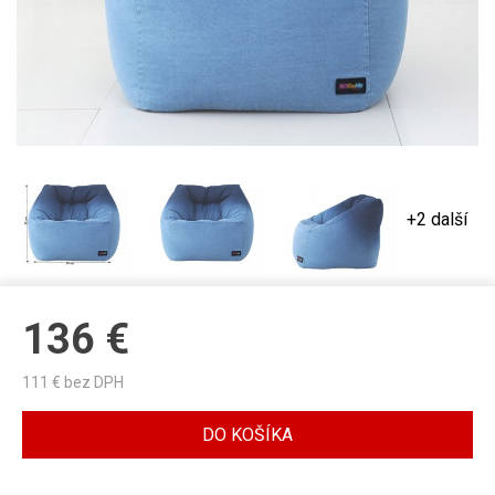
+2 další
136
€
111
€ bez DPH
DO KOŠÍKA