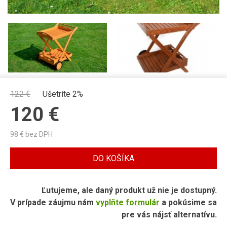
122
€
Ušetríte 2%
120
€
98
€ bez DPH
DO KOŠÍKA
Ľutujeme, ale daný produkt už nie je dostupný.
V prípade záujmu nám
vyplňte formulár
a pokúsime sa
pre vás nájsť alternatívu.