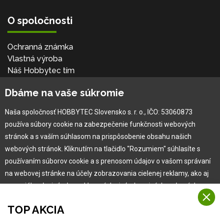
O spoločnosti
Ochranná známka
Vlastná výroba
Náš Hobbytec tím
Kontaktné údaje
Dbáme na vaše súkromie
Naša história
Kariéra
Naša spoločnosť HOBBYTEC Slovensko s. r. o., IČO: 53060873
používa súbory cookie na zabezpečenie funkčnosti webových
Pre zákazníka
stránok a s vaším súhlasom na prispôsobenie obsahu našich
webových stránok. Kliknutím na tlačidlo "Rozumiem" súhlasíte s
používaním súborov cookie a s prenosom údajov o vašom správaní
Garancia najlepšej ceny
na webovej stránke na účely zobrazovania cielenej reklamy, ako aj
Užívateľský manuál
na sociálnych sieťach a reklamných sieťach na iných webových
Obchodné podmienky
stránkach a meraniach.
Zákazník & partner
TOP AKCIA
Reklamácia
Viac informácií