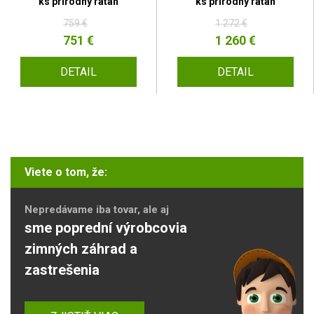
ks prírodný ratan
ks prírodný ratan
759 €
1 272 €
751 €
1 260 €
DETAIL
DETAIL
Viete o tom, že:
Nepredávame iba tovar, ale aj
sme poprední výrobcovia
zimných záhrad a
zastrešenia