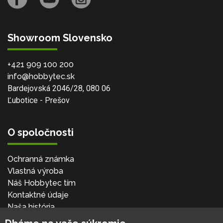
Showroom Slovensko
+421 909 100 200
info@hobbytec.sk
Bardejovská 2046/28, 080 06
Ľubotice - Prešov
O spoločnosti
Ochranná známka
Vlastná výroba
Náš Hobbytec tím
Kontaktné údaje
Naša história
Kariéra