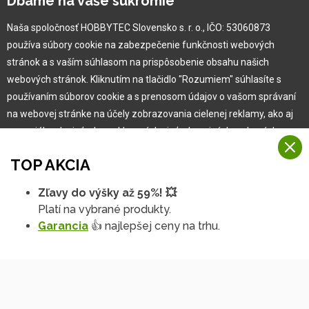
Dbáme na vaše súkromie
Naša spoločnosť HOBBYTEC Slovensko s. r. o., IČO: 53060873
Pre zákazníka
používa súbory cookie na zabezpečenie funkčnosti webových
stránok a s vaším súhlasom na prispôsobenie obsahu našich
Garancia najlepšej ceny
webových stránok. Kliknutím na tlačidlo "Rozumiem" súhlasíte s
Užívateľský manuál
používaním súborov cookie a s prenosom údajov o vašom správaní
Obchodné podmienky
na webovej stránke na účely zobrazovania cielenej reklamy, ako aj
Zákazník & partner
na sociálnych sieťach a reklamných sieťach na iných webových
Reklamácia
stránkach a meraniach.
Novinky
TOP AKCIA
Viac informácií
Zľavy do výšky až 59%! 💥
Na našich webových stránkach používame niekoľko kategórií
Platí na vybrané produkty.
Rozumiem
súborov cookie:
Garancia
👍 najlepšej ceny na trhu.
Technické súbory cookie
Podrobné nastavenia
Tieto údaje sú nevyhnutne potrebné na fungovanie stránky a funkcií,
ktoré sa rozhodnete používať. Bez nich by naša webová stránka
nefungovala, napr. by ste sa nemohli prihlásiť do svojho
používateľského účtu.