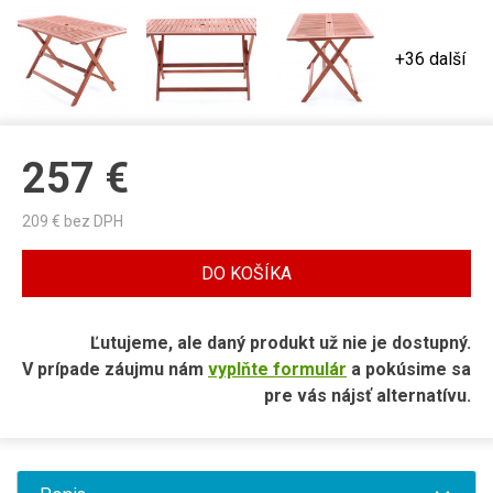
+36 další
257
€
209
€ bez DPH
DO KOŠÍKA
Ľutujeme, ale daný produkt už nie je dostupný.
V prípade záujmu nám
vyplňte formulár
a pokúsime sa
pre vás nájsť alternatívu.