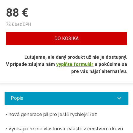
88
€
72
€ bez DPH
DO KOŠÍKA
Ľutujeme, ale daný produkt už nie je dostupný.
V prípade záujmu nám
vyplňte formulár
a pokúsime sa
pre vás nájsť alternatívu.
Popis
• nová generace pil pro ještě rychlejší řez
• vynikající řezné vlastnosti zvláště v čerstvém dřevu