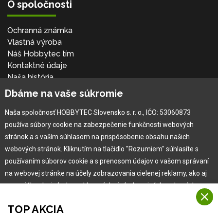
O spoločnosti
Ochranná známka
Vlastná výroba
Náš Hobbytec tím
Kontaktné údaje
Naša história
Kariéra
Dbáme na vaše súkromie
Naša spoločnosť HOBBYTEC Slovensko s. r. o., IČO: 53060873
Pre zákazníka
používa súbory cookie na zabezpečenie funkčnosti webových
stránok a s vaším súhlasom na prispôsobenie obsahu našich
Garancia najlepšej ceny
webových stránok. Kliknutím na tlačidlo "Rozumiem" súhlasíte s
Užívateľský manuál
používaním súborov cookie a s prenosom údajov o vašom správaní
Obchodné podmienky
na webovej stránke na účely zobrazovania cielenej reklamy, ako aj
Zákazník & partner
na sociálnych sieťach a reklamných sieťach na iných webových
Reklamácia
stránkach a meraniach.
Novinky
TOP AKCIA
Viac informácií