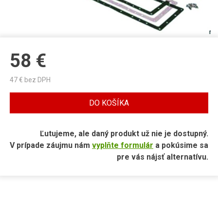
58
€
47
€ bez DPH
DO KOŠÍKA
Ľutujeme, ale daný produkt už nie je dostupný.
V prípade záujmu nám
vyplňte formulár
a pokúsime sa
pre vás nájsť alternatívu.