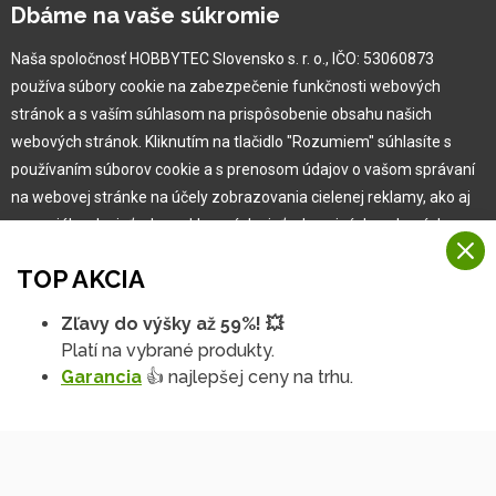
Kariéra
Dbáme na vaše súkromie
Naša spoločnosť HOBBYTEC Slovensko s. r. o., IČO: 53060873
Pre zákazníka
používa súbory cookie na zabezpečenie funkčnosti webových
stránok a s vaším súhlasom na prispôsobenie obsahu našich
Garancia najlepšej ceny
webových stránok. Kliknutím na tlačidlo "Rozumiem" súhlasíte s
Užívateľský manuál
používaním súborov cookie a s prenosom údajov o vašom správaní
Obchodné podmienky
na webovej stránke na účely zobrazovania cielenej reklamy, ako aj
Zákazník & partner
na sociálnych sieťach a reklamných sieťach na iných webových
Reklamácia
stránkach a meraniach.
Novinky
TOP AKCIA
Viac informácií
Zľavy do výšky až 59%! 💥
Na našich webových stránkach používame niekoľko kategórií
Platí na vybrané produkty.
Rozumiem
súborov cookie:
Garancia
👍 najlepšej ceny na trhu.
Technické súbory cookie
Podrobné nastavenia
Tieto údaje sú nevyhnutne potrebné na fungovanie stránky a funkcií,
ktoré sa rozhodnete používať. Bez nich by naša webová stránka
nefungovala, napr. by ste sa nemohli prihlásiť do svojho