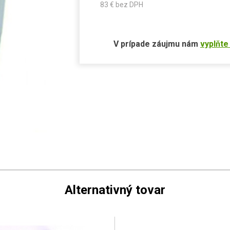
83
€ bez DPH
V prípade záujmu nám
vyplňte
Alternativný tovar