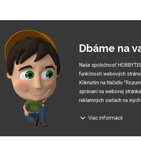
VLASTNÁ VÝROB
Pri našej práci sa opierame o vlastnú výrobu. Tá ná
Dbáme na v
umožňuje vytvoriť zákazky úplne na mieru
Naša spoločnosť HOBBYTEC S
funkčnosti webových stráno
Kliknutím na tlačidlo "Rozu
správaní na webovej stránke 
reklamných sieťach na inýc
Viac informácií
Na našich webových stránkac