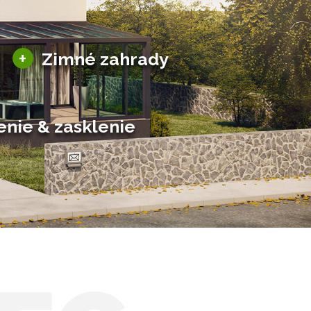
Sezónne zimné záhrady
+
Zimné zahrady
Hliníkové zimné záhrady
Posuvné zimné záhrady
Solárne zimné záhrady
enie & zasklenie