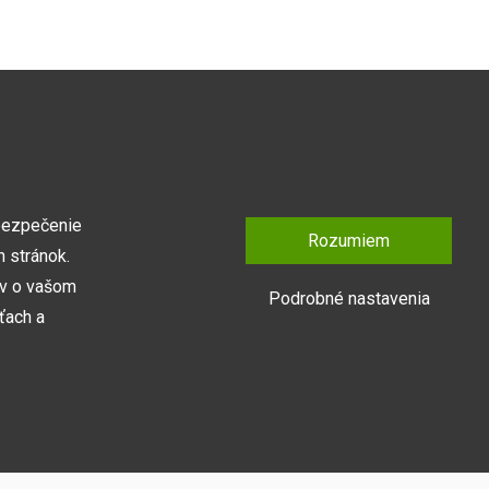
DIZAJN, KVALITA, CENA
Naše produkty v sebe kombinujú nadčasové
spracovanie, kvalitné materiály a bezkonkurenčnú
cenu na trhu.
bezpečenie
Rozumiem
 stránok.
ov o vašom
Podrobné nastavenia
ťach a