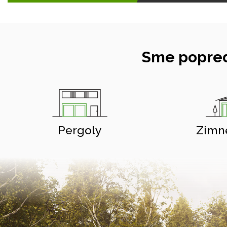
Sme popred
Pergoly
Zimn