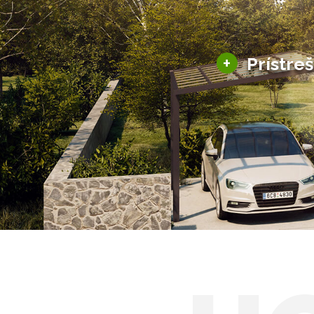
+
Prístre
Hliníkové prístre
Solárne prístreš