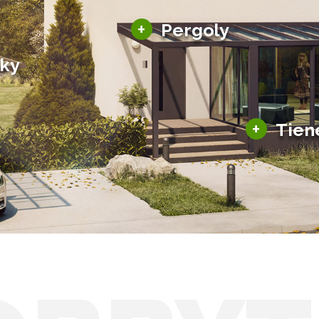
Hliníkové pergoly
+
Pergoly
Bioklimatické pergoly
šky
Altány a zastrešenie
šky
Solárne pergoly
ky pre auto
+
Tien
Tienenie
Zasklenie