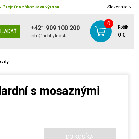
→
Prejsť na zákazkovú výrobu
Slovensko
0
+421 909 100 200
Košík
HĽADAŤ
0 €
info@hobbytec.sk
vity
ardní s mosaznými
DO KOŠÍKA