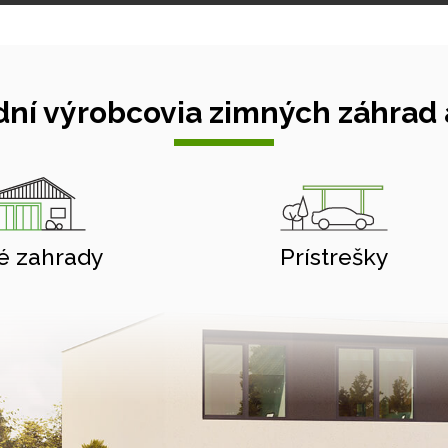
ní výrobcovia zimných záhrad a
é zahrady
Prístrešky