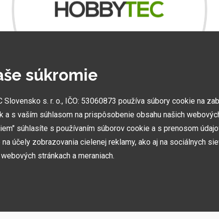
A
m
aše súkromie
.
lovensko s. r. o., IČO: 53060873 používa súbory cookie na za
k a s vaším súhlasom na prispôsobenie obsahu našich webových
miem" súhlasíte s používaním súborov cookie a s prenosom údaj
NAJVÄČŠIE SHOWROOMY
na účely zobrazovania cielenej reklamy, ako aj na sociálnych sie
Vytvorili sme najväčšie ukážkové centrá svojho druhu
h webových stránkach a meraniach.
v ČR a SK. Nájdete nás v Prahe a Prešove.
h používame niekoľko kategórií súborov cookie: