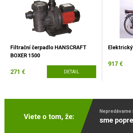
Filtrační čerpadlo HANSCRAFT
Elektrický
BOXER 1500
917 €
271 €
DETAIL
Nepredávame ib
Viete o tom, že:
sme popre