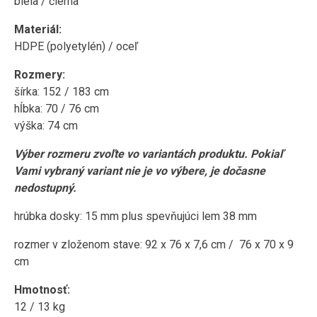
biela / čierna
Materiál:
HDPE (polyetylén) / oceľ
Rozmery:
šírka: 152 / 183 cm
hĺbka: 70 / 76 cm
výška: 74 cm
Výber rozmeru zvoľte vo variantách produktu. Pokiaľ
Vami vybraný variant nie je vo výbere, je dočasne
nedostupný.
hrúbka dosky: 15 mm plus spevňujúci lem 38 mm
rozmer v zloženom stave: 92 x 76 x 7,6 cm / 76 x 70 x 9
cm
Hmotnosť:
12 / 13 kg