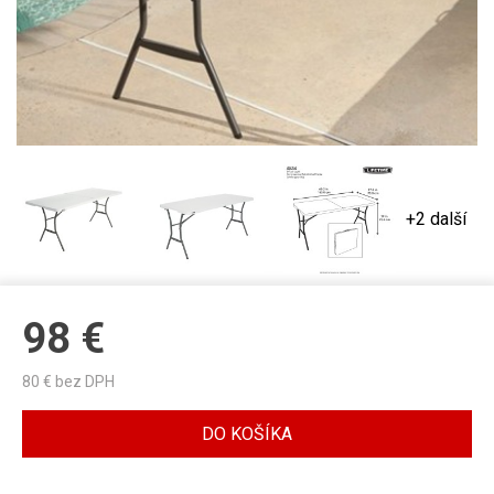
+2 další
98
€
80
€ bez DPH
DO KOŠÍKA