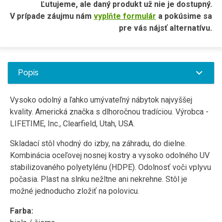
Ľutujeme, ale daný produkt už nie je dostupný.
V prípade záujmu nám
vyplňte formulár
a pokúsime sa
pre vás nájsť alternatívu.
Popis
Vysoko odolný a ľahko umývateľný nábytok najvyššej
kvality. Americká značka s dlhoročnou tradíciou. Výrobca -
LIFETIME, Inc., Clearfield, Utah, USA.
Skladací stôl vhodný do izby, na záhradu, do dielne.
Kombinácia oceľovej nosnej kostry a vysoko odolného UV
stabilizovaného polyetylénu (HDPE). Odolnosť voči vplyvu
počasia. Plast na slnku nežltne ani nekrehne. Stôl je
možné jednoducho zložiť na polovicu.
Farba: