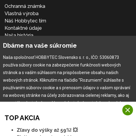
Ochranná známka
Vlastná výroba
Náš Hobbytec tím
Kontaktné údaje
Naša história
Kariéra
Dbáme na vaše súkromie
Naša spoločnosť HOBBYTEC Slovensko s. r. o., IČO: 53060873
Pre zákazníka
používa súbory cookie na zabezpečenie funkčnosti webových
stránok a s vaším súhlasom na prispôsobenie obsahu našich
Garancia najlepšej ceny
webových stránok. Kliknutím na tlačidlo "Rozumiem" súhlasíte s
Užívateľský manuál
používaním súborov cookie a s prenosom údajov o vašom správaní
Obchodné podmienky
na webovej stránke na účely zobrazovania cielenej reklamy, ako aj
Zákazník & partner
na sociálnych sieťach a reklamných sieťach na iných webových
Reklamácia
stránkach a meraniach.
Novinky
TOP AKCIA
Viac informácií
Zľavy do výšky až 59%! 💥
Na našich webových stránkach používame niekoľko kategórií