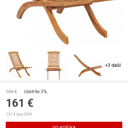
+3 další
166
€
Ušetríte 3%
161
€
131
€ bez DPH
DO KOŠÍKA