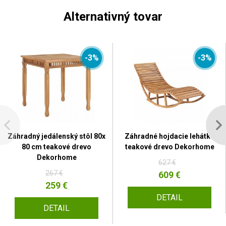
Alternativný tovar
-3%
-3%
Záhradný jedálenský stôl 80x
Záhradné hojdacie lehátko
80 cm teakové drevo
teakové drevo Dekorhome
Dekorhome
627 €
267 €
609 €
259 €
DETAIL
DETAIL