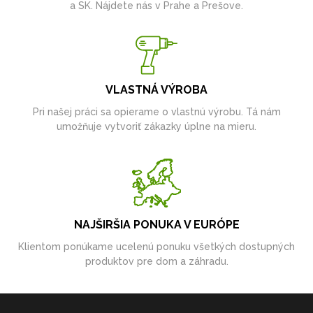
a SK. Nájdete nás v Prahe a Prešove.
VLASTNÁ VÝROBA
Pri našej práci sa opierame o vlastnú výrobu. Tá nám
umožňuje vytvoriť zákazky úplne na mieru.
NAJŠIRŠIA PONUKA V EURÓPE
Klientom ponúkame ucelenú ponuku všetkých dostupných
produktov pre dom a záhradu.