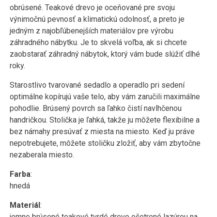
obrúsené. Teakové drevo je oceňované pre svoju
výnimočnú pevnosť a klimatickú odolnosť, a preto je
jedným z najobľúbenejších materiálov pre výrobu
záhradného nábytku. Je to skvelá voľba, ak si chcete
zaobstarať záhradný nábytok, ktorý vám bude slúžiť dlhé
roky.
Starostlivo tvarované sedadlo a operadlo pri sedení
optimálne kopírujú vaše telo, aby vám zaručili maximálne
pohodlie. Brúsený povrch sa ľahko čistí navlhčenou
handričkou. Stolička je ľahká, takže ju môžete flexibilne a
bez námahy presúvať z miesta na miesto. Keď ju práve
nepotrebujete, môžete stoličku zložiť, aby vám zbytočne
nezaberala miesto.
Farba
:
hnedá
Materiál
:
jemne brúsené teakové tvrdé drevo ošetrené lazúrou na