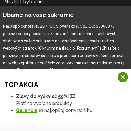
Náš Hobbytec tím
Kontaktné údaje
Dbáme na vaše súkromie
Naša história
Kariéra
Naša spoločnosť HOBBYTEC Slovensko s. r. o., IČO: 53060873
používa súbory cookie na zabezpečenie funkčnosti webových
Pre zákazníka
stránok a s vaším súhlasom na prispôsobenie obsahu našich
webových stránok. Kliknutím na tlačidlo "Rozumiem" súhlasíte s
používaním súborov cookie a s prenosom údajov o vašom správaní
Garancia najlepšej ceny
na webovej stránke na účely zobrazovania cielenej reklamy, ako aj
Užívateľský manuál
na sociálnych sieťach a reklamných sieťach na iných webových
Obchodné podmienky
stránkach a meraniach.
Zákazník & partner
TOP AKCIA
Reklamácia
Viac informácií
Novinky
Zľavy do výšky až 59%! 💥
Na našich webových stránkach používame niekoľko kategórií
Platí na vybrané produkty.
Rozumiem
súborov cookie:
Garancia
👍 najlepšej ceny na trhu.
Technické súbory cookie
Podrobné nastavenia
Tieto údaje sú nevyhnutne potrebné na fungovanie stránky a funkcií,
ktoré sa rozhodnete používať. Bez nich by naša webová stránka