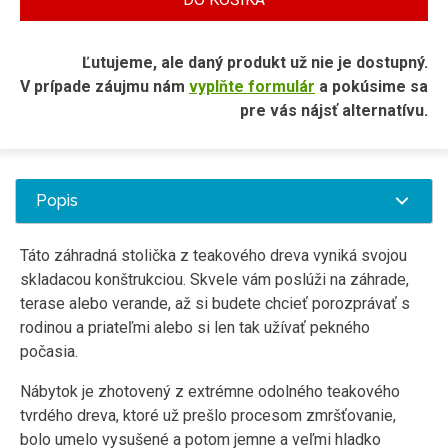
Ľutujeme, ale daný produkt už nie je dostupný.
V prípade záujmu nám
vyplňte formulár
a pokúsime sa
pre vás nájsť alternatívu.
Popis
Táto záhradná stolička z teakového dreva vyniká svojou
skladacou konštrukciou. Skvele vám poslúži na záhrade,
terase alebo verande, až si budete chcieť porozprávať s
rodinou a priateľmi alebo si len tak užívať pekného
počasia.
Nábytok je zhotovený z extrémne odolného teakového
tvrdého dreva, ktoré už prešlo procesom zmršťovanie,
bolo umelo vysušené a potom jemne a veľmi hladko