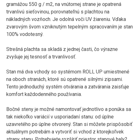
gramážou 550 g / m2, na vnútornej strane je opatrená
trvanlivú sieťovinou, porovnateľnú s plachtou na
nákladných vozňoch. Je odolná voči UV žiareniu. Vďaka
zvarovým švom vzniknutým tepelným spracovaním je stan
100% vodotesný.
Strešná plachta sa skladá z jednej časti, čo výrazne
zvyšuje jej tesnosť a trvanlivosť.
Stan má dva vchody so systémom ROLL UP umiestnené
na oboch stranách, ktoré sú opatrené silnými zipsami.
Tento jednoduchý systém otvárania a zatvárania zaisťuje
komfort každodenného používania.
Bočné steny je možné namontovať jednotlivo a ponúka sa
tak niekoľko variácií v usporiadaní stanu: od úplne
uzavretého po úplne otvorený. Stan si môžete prispôsobiť
aktuálnym potrebám a vytvoriť si vchod z ktorejkoľvek
strany stanu. Potrebujete rozšíriť priestor stanové haly?