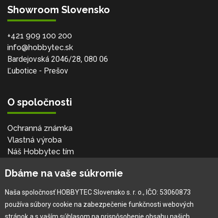
Showroom Slovensko
+421 909 100 200
info@hobbytec.sk
Bardejovská 2046/28, 080 06
Ľubotice - Prešov
O spoločnosti
Ochranná známka
Vlastná výroba
Náš Hobbytec tím
Kontaktné údaje
Dbáme na vaše súkromie
Naša história
Kariéra
Naša spoločnosť HOBBYTEC Slovensko s. r. o., IČO: 53060873
používa súbory cookie na zabezpečenie funkčnosti webových
Pre zákazníka
stránok a s vaším súhlasom na prispôsobenie obsahu našich