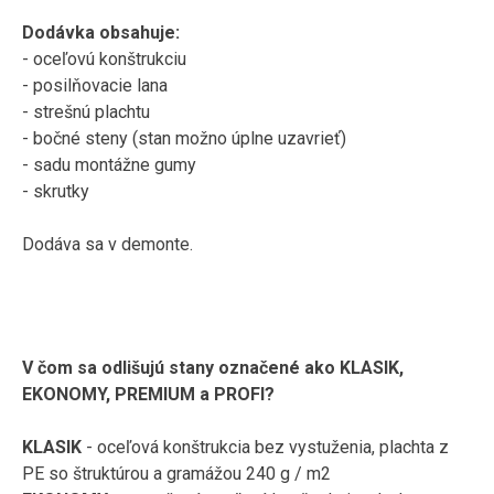
Dodávka obsahuje
:
-
oceľovú
konštrukciu
-
posilňovacie
lana
-
strešnú
plachtu
-
bočné
steny
(
stan
možno
úplne uzavrieť
)
-
sadu
montážne
gumy
-
skrutky
Dodáva sa v
demonte
.
V čom
sa
odlišujú
stany
označené ako
KLASIK
,
EKONOMY
,
PREMIUM
a
PROFI
?
KLASIK
-
oceľová
konštrukcia
bez
vystuženia
,
plachta
z
PE
so štruktúrou
a
gramážou
240
g
/
m2