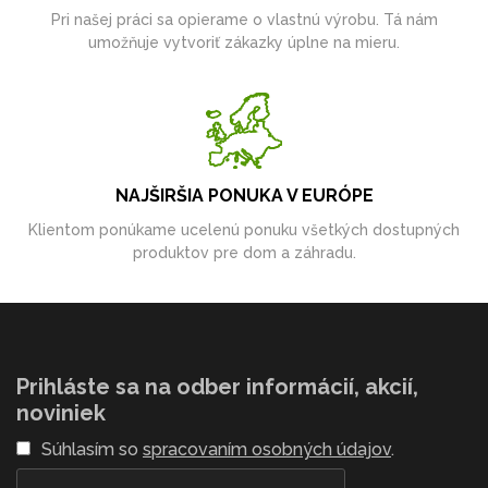
Pri našej práci sa opierame o vlastnú výrobu. Tá nám
umožňuje vytvoriť zákazky úplne na mieru.
NAJŠIRŠIA PONUKA V EURÓPE
Klientom ponúkame ucelenú ponuku všetkých dostupných
produktov pre dom a záhradu.
Prihláste sa na odber informácií, akcií,
noviniek
Súhlasím so
spracovaním osobných údajov
.