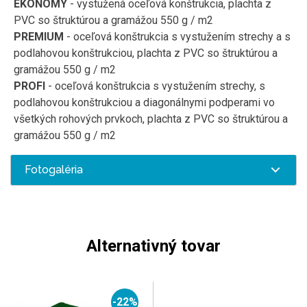
EKONOMY
-
vystužená
oceľová
konštrukcia
,
plachta
z
PVC
so štruktúrou
a
gramážou
550
g
/
m2
PREMIUM
-
oceľová
konštrukcia s
vystužením
strechy
a
s
podlahovou
konštrukciou
,
plachta
z
PVC
so štruktúrou
a
gramážou
550
g
/
m2
PROFI
-
oceľová
konštrukcia
s
vystužením
strechy
,
s
podlahovou
konštrukciou
a
diagonálnymi
podperami
vo
všetkých
rohových
prvkoch
,
plachta
z
PVC
so štruktúrou
a
gramážou
550
g
/
m2
Fotogaléria
Alternativný tovar
-22%