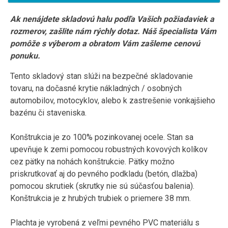
Ak nenájdete skladovú halu podľa Vašich požiadaviek a
rozmerov, zašlite nám rýchly dotaz. Náš špecialista Vám
pomôže s výberom a obratom Vám zašleme cenovú
ponuku.
Tento skladový stan slúži na bezpečné skladovanie
tovaru, na dočasné krytie nákladných / osobných
automobilov, motocyklov, alebo k zastrešenie vonkajšieho
bazénu či staveniska.
Konštrukcia je zo 100% pozinkovanej ocele. Stan sa
upevňuje k zemi pomocou robustných kovových kolíkov
cez pätky na nohách konštrukcie. Pätky možno
priskrutkovať aj do pevného podkladu (betón, dlažba)
pomocou skrutiek (skrutky nie sú súčasťou balenia).
Konštrukcia je z hrubých trubiek o priemere 38 mm.
Plachta je vyrobená z veľmi pevného PVC materiálu s