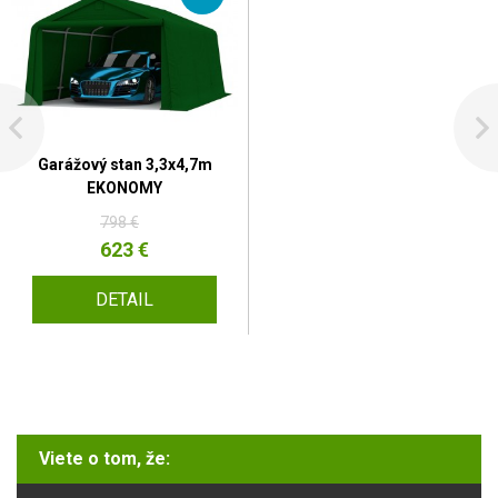
Garážový stan 3,3x4,7m
EKONOMY
798 €
623 €
DETAIL
Viete o tom, že: