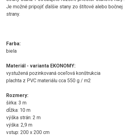
Je možné pripojiť ďalšie stany zo štítové alebo bočnej
strany.
Farba
:
biela
Materiál
-
varianta
EKONOMY
:
vystužená
pozinkovaná
oceľová
konštrukcia
plachta
z
PVC materiálu
cca
550
g
/
m2
Rozmery
:
šírka
:
3
m
dĺžka:
10
m
výška
strán:
2
m
výška:
2,9
m
vstup
:
200
x 200
cm