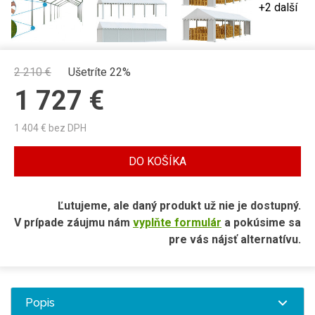
+2 další
2 210
€
Ušetríte 22%
1 727
€
1 404
€ bez DPH
DO KOŠÍKA
Ľutujeme, ale daný produkt už nie je dostupný.
V prípade záujmu nám
vyplňte formulár
a pokúsime sa
pre vás nájsť alternatívu.
Popis