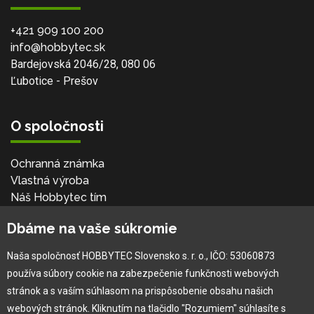
+421 909 100 200
info@hobbytec.sk
Bardejovská 2046/28, 080 06
Ľubotice - Prešov
O spoločnosti
Ochranná známka
Vlastná výroba
Náš Hobbytec tím
Kontaktné údaje
Dbáme na vaše súkromie
Naša história
Kariéra
Naša spoločnosť HOBBYTEC Slovensko s. r. o., IČO: 53060873
používa súbory cookie na zabezpečenie funkčnosti webových
Pre zákazníka
stránok a s vaším súhlasom na prispôsobenie obsahu našich
webových stránok. Kliknutím na tlačidlo "Rozumiem" súhlasíte s