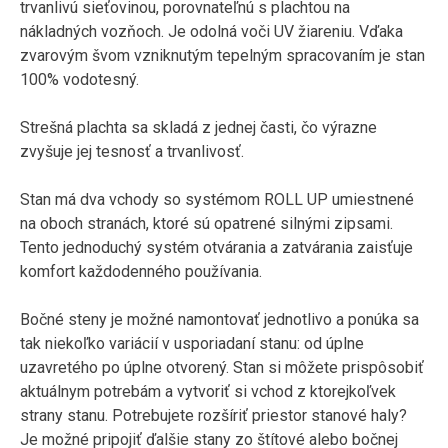
trvanlivú sieťovinou, porovnateľnú s plachtou na
nákladných vozňoch. Je odolná voči UV žiareniu. Vďaka
zvarovým švom vzniknutým tepelným spracovaním je stan
100% vodotesný.
Strešná plachta sa skladá z jednej časti, čo výrazne
zvyšuje jej tesnosť a trvanlivosť.
Stan má dva vchody so systémom ROLL UP umiestnené
na oboch stranách, ktoré sú opatrené silnými zipsami.
Tento jednoduchý systém otvárania a zatvárania zaisťuje
komfort každodenného používania.
Bočné steny je možné namontovať jednotlivo a ponúka sa
tak niekoľko variácií v usporiadaní stanu: od úplne
uzavretého po úplne otvorený. Stan si môžete prispôsobiť
aktuálnym potrebám a vytvoriť si vchod z ktorejkoľvek
strany stanu. Potrebujete rozšíriť priestor stanové haly?
Je možné pripojiť ďalšie stany zo štítové alebo bočnej