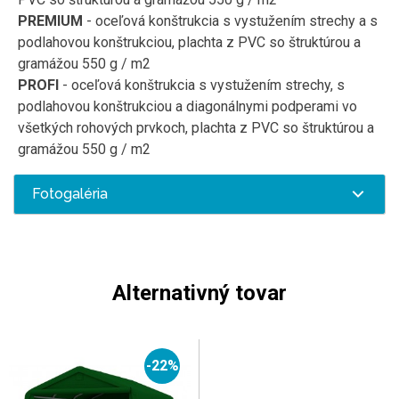
PREMIUM
-
oceľová
konštrukcia s
vystužením
strechy
a
s
podlahovou
konštrukciou
,
plachta
z
PVC
so štruktúrou
a
gramážou
550
g
/
m2
PROFI
-
oceľová
konštrukcia
s
vystužením
strechy
,
s
podlahovou
konštrukciou
a
diagonálnymi
podperami
vo
všetkých
rohových
prvkoch
,
plachta
z
PVC
so štruktúrou
a
gramážou
550
g
/
m2
Fotogaléria
Alternativný tovar
-22%