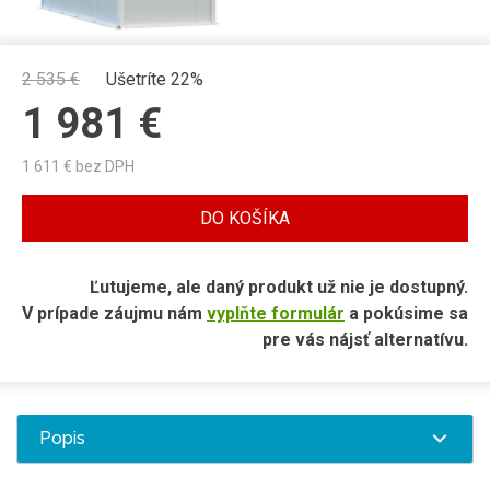
2 535
€
Ušetríte 22%
1 981
€
1 611
€ bez DPH
DO KOŠÍKA
Ľutujeme, ale daný produkt už nie je dostupný.
V prípade záujmu nám
vyplňte formulár
a pokúsime sa
pre vás nájsť alternatívu.
Popis