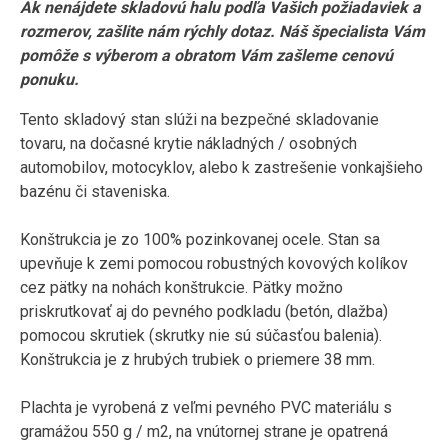
Ak nenájdete skladovú halu podľa Vašich požiadaviek a
rozmerov, zašlite nám rýchly dotaz. Náš špecialista Vám
pomôže s výberom a obratom Vám zašleme cenovú
ponuku.
Tento skladový stan slúži na bezpečné skladovanie
tovaru, na dočasné krytie nákladných / osobných
automobilov, motocyklov, alebo k zastrešenie vonkajšieho
bazénu či staveniska.
Konštrukcia je zo 100% pozinkovanej ocele. Stan sa
upevňuje k zemi pomocou robustných kovových kolíkov
cez pätky na nohách konštrukcie. Pätky možno
priskrutkovať aj do pevného podkladu (betón, dlažba)
pomocou skrutiek (skrutky nie sú súčasťou balenia).
Konštrukcia je z hrubých trubiek o priemere 38 mm.
Plachta je vyrobená z veľmi pevného PVC materiálu s
gramážou 550 g / m2, na vnútornej strane je opatrená