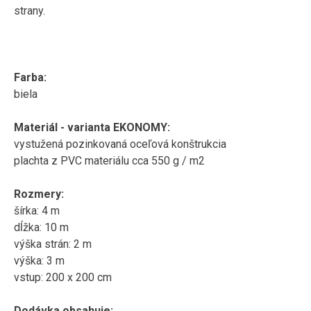
strany.
Farba
:
biela
Materiál
-
varianta
EKONOMY
:
vystužená
pozinkovaná
oceľová
konštrukcia
plachta
z
PVC materiálu
cca
550
g
/
m2
Rozmery
:
šírka
:
4
m
dĺžka:
10
m
výška
strán:
2
m
výška
:
3
m
vstup
:
200
x 200
cm
Dodávka obsahuje
: