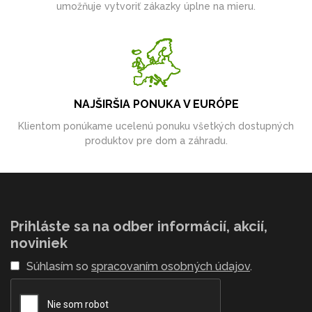
umožňuje vytvoriť zákazky úplne na mieru.
NAJŠIRŠIA PONUKA V EURÓPE
Klientom ponúkame ucelenú ponuku všetkých dostupných
produktov pre dom a záhradu.
Prihláste sa na odber informácií, akcií,
noviniek
Súhlasím so
spracovaním osobných údajov
.