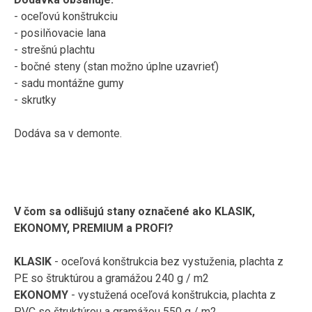
-
oceľovú
konštrukciu
-
posilňovacie
lana
-
strešnú
plachtu
-
bočné
steny
(
stan
možno
úplne uzavrieť
)
-
sadu
montážne
gumy
-
skrutky
Dodáva sa v
demonte
.
V čom
sa
odlišujú
stany
označené ako
KLASIK
,
EKONOMY
,
PREMIUM
a
PROFI
?
KLASIK
-
oceľová
konštrukcia
bez
vystuženia
,
plachta
z
PE
so štruktúrou
a
gramážou
240
g
/
m2
EKONOMY
-
vystužená
oceľová
konštrukcia
,
plachta
z
PVC
so štruktúrou
a
gramážou
550
g
/
m2