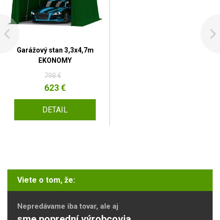
Garážový stan 3,3x4,7m
EKONOMY
798 €
623 €
DETAIL
Viete o tom, že:
Nepredávame iba tovar, ale aj
sme poprední výrobcovia