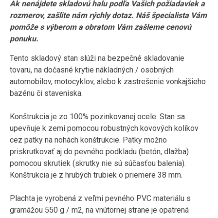
Ak nenájdete skladovú halu podľa Vašich požiadaviek a
rozmerov, zašlite nám rýchly dotaz. Náš špecialista Vám
pomôže s výberom a obratom Vám zašleme cenovú
ponuku.
Tento skladový stan slúži na bezpečné skladovanie
tovaru, na dočasné krytie nákladných / osobných
automobilov, motocyklov, alebo k zastrešenie vonkajšieho
bazénu či staveniska.
Konštrukcia je zo 100% pozinkovanej ocele. Stan sa
upevňuje k zemi pomocou robustných kovových kolíkov
cez pätky na nohách konštrukcie. Pätky možno
priskrutkovať aj do pevného podkladu (betón, dlažba)
pomocou skrutiek (skrutky nie sú súčasťou balenia).
Konštrukcia je z hrubých trubiek o priemere 38 mm.
Plachta je vyrobená z veľmi pevného PVC materiálu s
gramážou 550 g / m2, na vnútornej strane je opatrená