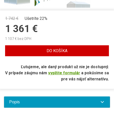
1 742
€
Ušetríte 22%
1 361
€
1 107
€ bez DPH
DO KOŠÍKA
Ľutujeme, ale daný produkt už nie je dostupný.
V prípade záujmu nám
vyplňte formulár
a pokúsime sa
pre vás nájsť alternatívu.
Popis