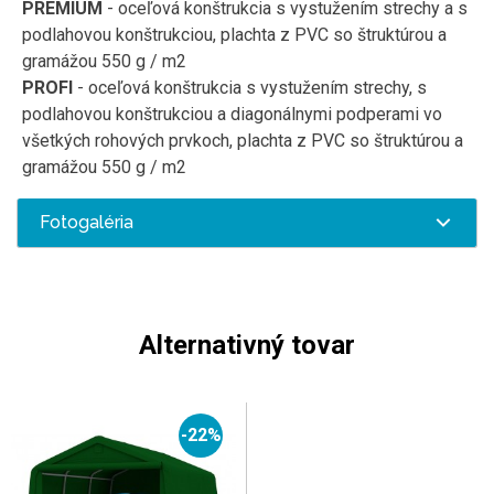
PREMIUM
-
oceľová
konštrukcia s
vystužením
strechy
a
s
podlahovou
konštrukciou
,
plachta
z
PVC
so štruktúrou
a
gramážou
550
g
/
m2
PROFI
-
oceľová
konštrukcia
s
vystužením
strechy
,
s
podlahovou
konštrukciou
a
diagonálnymi
podperami
vo
všetkých
rohových
prvkoch
,
plachta
z
PVC
so štruktúrou
a
gramážou
550
g
/
m2
Fotogaléria
Alternativný tovar
-22%