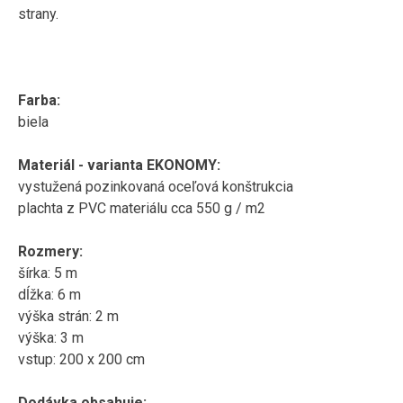
strany.
Farba
:
biela
Materiál
-
varianta
EKONOMY
:
vystužená
pozinkovaná
oceľová
konštrukcia
plachta
z
PVC materiálu
cca
550
g
/
m2
Rozmery
:
šírka:
5
m
dĺžka:
6
m
výška
strán:
2
m
výška
:
3
m
vstup
:
200
x
200
cm
Dodávka obsahuje
: