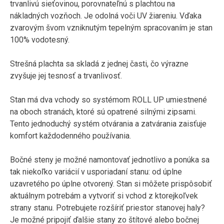
trvanlivú sieťovinou, porovnateľnú s plachtou na
nákladných vozňoch. Je odolná voči UV žiareniu. Vďaka
zvarovým švom vzniknutým tepelným spracovaním je stan
100% vodotesný.
Strešná plachta sa skladá z jednej časti, čo výrazne
zvyšuje jej tesnosť a trvanlivosť.
Stan má dva vchody so systémom ROLL UP umiestnené
na oboch stranách, ktoré sú opatrené silnými zipsami.
Tento jednoduchý systém otvárania a zatvárania zaisťuje
komfort každodenného používania.
Bočné steny je možné namontovať jednotlivo a ponúka sa
tak niekoľko variácií v usporiadaní stanu: od úplne
uzavretého po úplne otvorený. Stan si môžete prispôsobiť
aktuálnym potrebám a vytvoriť si vchod z ktorejkoľvek
strany stanu. Potrebujete rozšíriť priestor stanovej haly?
Je možné pripojiť ďalšie stany zo štítové alebo bočnej