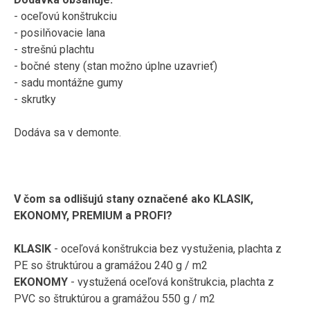
-
oceľovú
konštrukciu
-
posilňovacie
lana
-
strešnú
plachtu
-
bočné
steny
(
stan
možno
úplne uzavrieť
)
-
sadu
montážne
gumy
-
skrutky
Dodáva sa v
demonte
.
V čom
sa
odlišujú
stany
označené ako
KLASIK
,
EKONOMY
,
PREMIUM
a
PROFI
?
KLASIK
-
oceľová
konštrukcia
bez
vystuženia
,
plachta
z
PE
so štruktúrou
a
gramážou
240
g
/
m2
EKONOMY
-
vystužená
oceľová
konštrukcia
,
plachta
z
PVC
so štruktúrou
a
gramážou
550
g
/
m2