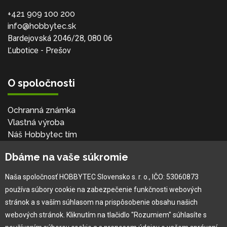
+421 909 100 200
info@hobbytec.sk
Bardejovská 2046/28, 080 06
Ľubotice - Prešov
O spoločnosti
Ochranná známka
Vlastná výroba
Náš Hobbytec tím
Kontaktné údaje
Dbáme na vaše súkromie
Naša história
Kariéra
Naša spoločnosť HOBBYTEC Slovensko s. r. o., IČO: 53060873
používa súbory cookie na zabezpečenie funkčnosti webových
Pre zákazníka
stránok a s vaším súhlasom na prispôsobenie obsahu našich
webových stránok. Kliknutím na tlačidlo "Rozumiem" súhlasíte s