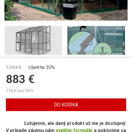
1 254
€
Ušetríte 30%
883
€
718
€ bez DPH
DO KOŠÍKA
Ľutujeme, ale daný produkt už nie je dostupný.
V prípade záujmu nám
vyplňte formulár
a pokúsime sa