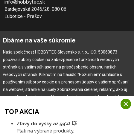
info@hobbytec.sk
Bardejovská 2046/28, 080 06
Ľubotice - Prešov
O spoločnosti
Dbáme na vaše súkromie
Ochranná známka
Naša spoločnosť HOBBYTEC Slovensko s. r. o., IČO: 53060873
Vlastná výroba
používa súbory cookie na zabezpečenie funkčnosti webových
Náš Hobbytec tím
stránok a s vaším súhlasom na prispôsobenie obsahu našich
Kontaktné údaje
webových stránok. Kliknutím na tlačidlo "Rozumiem" súhlasíte s
Naša história
používaním súborov cookie a s prenosom údajov o vašom správaní
Kariéra
na webovej stránke na účely zobrazovania cielenej reklamy, ako aj
na sociálnych sieťach a reklamných sieťach na iných webových
stránkach a meraniach.
Pre zákazníka
TOP AKCIA
Viac informácií
Garancia najlepšej ceny
Zľavy do výšky až 59%! 💥
Na našich webových stránkach používame niekoľko kategórií
Užívateľský manuál
Platí na vybrané produkty.
Rozumiem