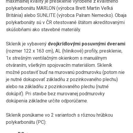
maximálnej kvality je presklenie vyrobené z kvalitného
polykarbonátu MARLON (výrobca Brett Martin Veľká
Británia) alebo SUNLITE (výrobca Palram Nemecko). Obaja
polykarbonáty sú v ČR otestované štátom akreditovanými
skúšobňami ako stavebné materiály.
Skleník je vybavený
dvojkrídlovými posuvnými dverami
(rozmer 122 x 163 cm), AL (hliníkové) profily, presklenie,
1x strešným ventilačným okienkom s manuálnym
otváraním, všetkým spojovacím materiálom. Skleník
možné postaviť buď na murovanú podmurovku (potom nie
je nutné dokupovať základňu z pozinkovaného plechu)
alebo na základňu z pozinkovaného plechu (nutné
dokúpiť). Pri stavbe bez murovanej podmurovky
dokúpenia základne určite odporúčame.
Skleník ponúkame vo 2 variantoch s rôznou hrúbkou
polykarbonátu (PC):