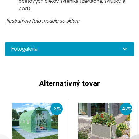
oceľových dielov skleníka (základňa, skrutky, a
pod.).
Ilustratívne
foto
modelu
so sklom
Fotogaléria
Alternativný tovar
-3%
-47%