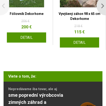
Fóliovník Dekorhome
Vyvýšený záhon 98 x 65 cm
Dekorhome
206 €
218 €
200 €
115 €
DETAIL
DETAIL
Viete o tom, že:
Nepredávame iba tovar, ale aj
sme poprední výrobcovia
zimných záhrad a