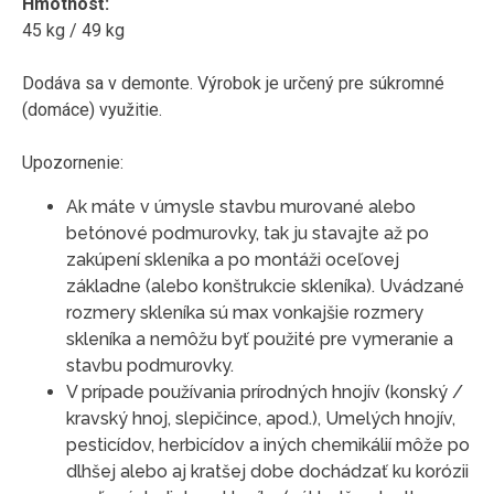
Hmotnosť:
45 kg / 49 kg
Dodáva sa v demonte. Výrobok je určený pre súkromné ​​
(domáce) využitie.
Upozornenie:
Ak máte v úmysle stavbu murované alebo
betónové podmurovky, tak ju stavajte až po
zakúpení skleníka a po montáži oceľovej
základne (alebo konštrukcie skleníka). Uvádzané
rozmery skleníka sú max vonkajšie rozmery
skleníka a nemôžu byť použité pre vymeranie a
stavbu podmurovky.
V prípade používania prírodných hnojív (konský /
kravský hnoj, slepičince, apod.), Umelých hnojív,
pesticídov, herbicídov a iných chemikálií môže po
dlhšej alebo aj kratšej dobe dochádzať ku korózii