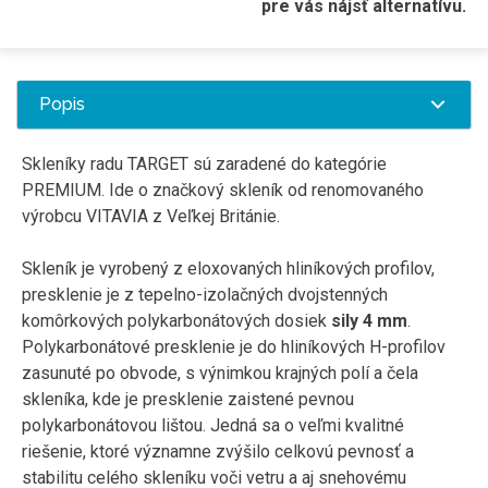
pre vás nájsť alternatívu.
Popis
Skleníky radu TARGET sú zaradené do kategórie
PREMIUM. Ide o značkový skleník od renomovaného
výrobcu VITAVIA z Veľkej Británie.
Skleník je vyrobený z eloxovaných hliníkových profilov,
presklenie je z tepelno-izolačných dvojstenných
komôrkových polykarbonátových dosiek
sily 4 mm
.
Polykarbonátové presklenie je do hliníkových H-profilov
zasunuté po obvode, s výnimkou krajných polí a čela
skleníka, kde je presklenie zaistené pevnou
polykarbonátovou lištou. Jedná sa o veľmi kvalitné
riešenie, ktoré významne zvýšilo celkovú pevnosť a
stabilitu celého skleníku voči vetru a aj snehovému