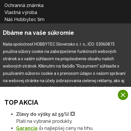
Ochranná známka
Vlastná výroba
Náš Hobbytec tím
Kontaktné údaje
Dbáme na vaše súkromie
Naša história
Kariéra
Naša spoločnosť HOBBYTEC Slovensko s. r. o., IČO: 53060873
používa súbory cookie na zabezpečenie funkčnosti webových
Pre zákazníka
stránok a s vaším súhlasom na prispôsobenie obsahu našich
webových stránok. Kliknutím na tlačidlo "Rozumiem" súhlasíte s
používaním súborov cookie a s prenosom údajov o vašom správaní
Garancia najlepšej ceny
na webovej stránke na účely zobrazovania cielenej reklamy, ako aj
Užívateľský manuál
na sociálnych sieťach a reklamných sieťach na iných webových
Obchodné podmienky
stránkach a meraniach.
Zákazník & partner
TOP AKCIA
Reklamácia
Viac informácií
Novinky
Zľavy do výšky až 59%! 💥
Na našich webových stránkach používame niekoľko kategórií
Platí na vybrané produkty.
Rozumiem
súborov cookie:
Garancia
👍 najlepšej ceny na trhu.