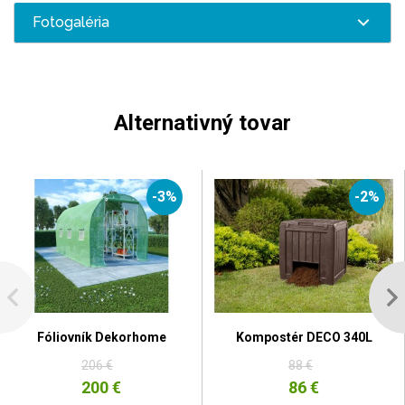
Fotogaléria
Alternativný tovar
-3%
-2%
Fóliovník Dekorhome
Kompostér DECO 340L
206 €
88 €
200 €
86 €