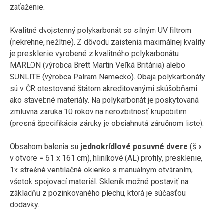
zaťaženie.
Kvalitné dvojstenný polykarbonát so silným UV filtrom
(nekrehne, nežltne). Z dôvodu zaistenia maximálnej kvality
je presklenie vyrobené z kvalitného polykarbonátu
MARLON (výrobca Brett Martin Veľká Británia) alebo
SUNLITE (výrobca Palram Nemecko). Obaja polykarbonáty
sú v ČR otestované štátom akreditovanými skúšobňami
ako stavebné materiály. Na polykarbonát je poskytovaná
zmluvná záruka 10 rokov na nerozbitnosť krupobitím
(presná špecifikácia záruky je obsiahnutá záručnom liste).
Obsahom balenia sú
jednokrídlové posuvné dvere
(š x
v otvore = 61 x 161 cm), hliníkové (AL) profily, presklenie,
1x strešné ventilačné okienko s manuálnym otváraním,
všetok spojovací materiál. Skleník možné postaviť na
základňu z pozinkovaného plechu, ktorá je súčasťou
dodávky.