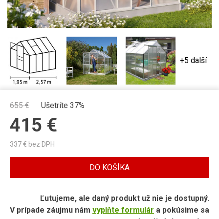
+5 další
655
€
Ušetríte 37%
415
€
337
€ bez DPH
DO KOŠÍKA
Ľutujeme, ale daný produkt už nie je dostupný.
V prípade záujmu nám
vyplňte formulár
a pokúsime sa