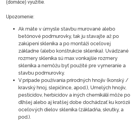
(domáce) využitie.
Upozornenie:
Ak máte v úmysle stavbu murované alebo
betónové podmurovky, tak ju stavajte až po
zakúpení skleníka a po montáži oceľovej
základne (alebo konštrukcie skleníka). Uvádzané
rozmery skleníka sú max vonkajšie rozmery
skleníka a nemôžu byť použité pre vymeranie a
stavbu podmurovky.
V prípade používania prírodných hnojív (konský /
kravský hnoj, slepičince, apod.), Umelých hnojív,
pesticídov, herbicídov a iných chemikálií môže po
dlhšej alebo aj kratšej dobe dochádzať ku korózii
oceľových dielov skleníka (základňa, skrutky, a
pod.).