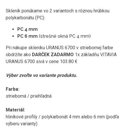
Skleník ponúkame vo 2 variantoch s rôznou hrúbkou
polykarbonátu (PC):
PC 4 mm
PC 6 mm
(strešné okná PC 4 mm)
Pri nákupe skleníku URANUS 6700 v striebornej farbe
obdržíte ako
DARČEK ZADARMO
1x základňu VITAVIA
URANUS 6700 sivá v cene 103.80 €
Výber zvoľte vo variante produktu.
Farba:
strieborná / priehľadná
Materiál:
hliníkové profily / polykarbonát 4 mm alebo 6 mm (podľa
výberu varianty)