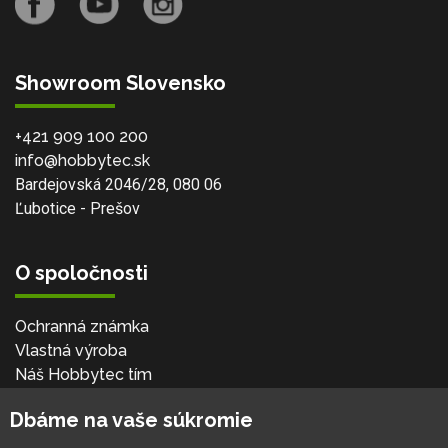
Showroom Slovensko
+421 909 100 200
info@hobbytec.sk
Bardejovská 2046/28, 080 06
Ľubotice - Prešov
O spoločnosti
Ochranná známka
Vlastná výroba
Náš Hobbytec tím
Kontaktné údaje
Dbáme na vaše súkromie
Naša história
Kariéra