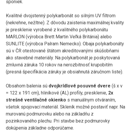
sponiek.
Kvalitné dvojstenný polykarbonát so silným UV filtrom
(nekrehne, nežltne). Z dôvodu zaistenia maximálnej kvality
je presklenie vyrobené z kvalitného polykarbonátu
MARLON (výrobca Brett Martin Veľká Británia) alebo
SUNLITE (výrobca Palram Nemecko). Obaja polykarbonáty
sú v ČR otestované štátom akreditovanými skúšobňami
ako stavebné materiály. Na polykarbonát je poskytovaná
zmluvná záruka 10 rokov na nerozbitnosť krupobitím
(presná špecifikácia záruky je obsiahnutá záručnom liste).
Obsahom balenia sú
dvojkrídlové posuvné dvere
(š x v
= 122 x 191 cm), hliníkové (AL) profily, presklenie,
2x
strešné ventilačné okienko
s manuálnym otváraním,
všetok spojovací materiál. Skleník možné postaviť napr. Na
murovanú podmurovku alebo na základňu z
pozinkovaného plechu. Pri stavbe bez podmurovky
dokúpenia základne odporúčame.