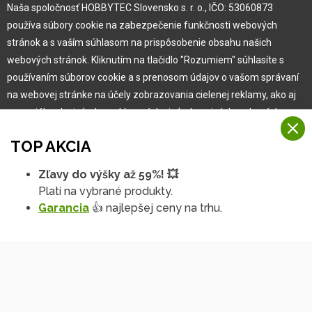
Naša spoločnosť HOBBYTEC Slovensko s. r. o., IČO: 53060873
používa súbory cookie na zabezpečenie funkčnosti webových
Pre zákazníka
stránok a s vaším súhlasom na prispôsobenie obsahu našich
webových stránok. Kliknutím na tlačidlo "Rozumiem" súhlasíte s
používaním súborov cookie a s prenosom údajov o vašom správaní
Garancia najlepšej ceny
na webovej stránke na účely zobrazovania cielenej reklamy, ako aj
Užívateľský manuál
na sociálnych sieťach a reklamných sieťach na iných webových
Obchodné podmienky
stránkach a meraniach.
Zákazník & partner
TOP AKCIA
Reklamácia
Viac informácií
Novinky
Zľavy do výšky až 59%! 💥
Na našich webových stránkach používame niekoľko kategórií
Platí na vybrané produkty.
Rozumiem
súborov cookie:
Garancia
👍 najlepšej ceny na trhu.
Technické súbory cookie
Podrobné nastavenia
Tieto údaje sú nevyhnutne potrebné na fungovanie stránky a funkcií,
ktoré sa rozhodnete používať. Bez nich by naša webová stránka
nefungovala, napr. by ste sa nemohli prihlásiť do svojho
používateľského účtu.
Funkčné súbory cookie