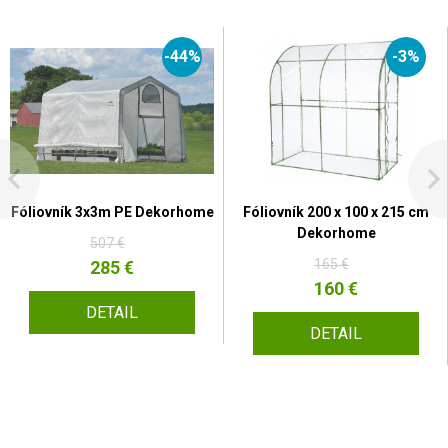
-44%
-3%
Fóliovník 3x3m PE Dekorhome
Fóliovník 200 x 100 x 215 cm
Dekorhome
507 €
165 €
285 €
160 €
DETAIL
DETAIL