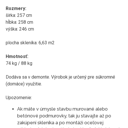
Rozmery:
šírka: 257 cm
hĺbka: 258 cm
výška: 246 cm
plocha skleníka: 6,63 m2
Hmotnosť:
74 kg / 88 kg
Dodáva sa v demonte. Výrobok je určený pre súkromné ​​
(domáce) využitie.
Upozornenie:
Ak máte v úmysle stavbu murované alebo
betónové podmurovky, tak ju stavajte až po
zakúpení skleníka a po montáži oceľovej