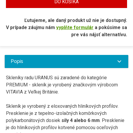
DO KOŠÍKA
Ľutujeme, ale daný produkt už nie je dostupný.
V prípade záujmu nám
vyplňte formulár
a pokúsime sa
pre vás nájsť alternatívu.
Popis
Skleníky radu URANUS sú zaradené do kategórie
PREMIUM - skleník je vyrobený značkovým výrobcom
VITAVIA z Veľkej Británie.
Skleník je vyrobený z eloxovaných hliníkových profilov.
Presklenie je z tepelno-izolačných komôrkových
polykarbonátových dosiek
sily 4 alebo 6 mm
. Presklenie
je do hliníkových profilov kotvené pomocou oceľových