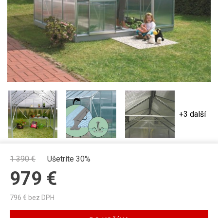
+3 další
1 390
€
Ušetríte 30%
979
€
796
€ bez DPH