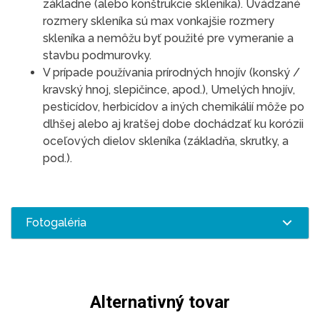
základne (alebo konštrukcie skleníka). Uvádzané
rozmery skleníka sú max vonkajšie rozmery
skleníka a nemôžu byť použité pre vymeranie a
stavbu podmurovky.
V prípade používania prírodných hnojív (konský /
kravský hnoj, slepičince, apod.), Umelých hnojív,
pesticídov, herbicídov a iných chemikálií môže po
dlhšej alebo aj kratšej dobe dochádzať ku korózii
oceľových dielov skleníka (základňa, skrutky, a
pod.).
Fotogaléria
Alternativný tovar