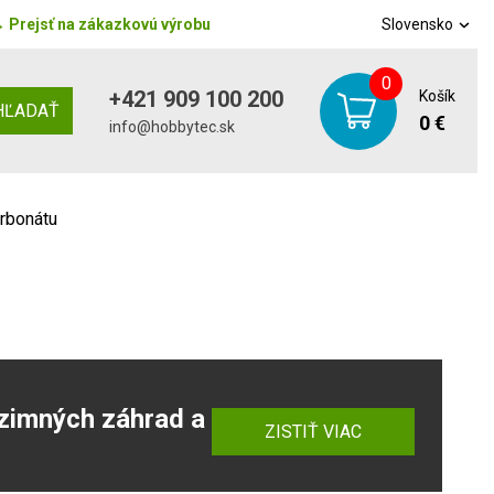
→
Prejsť na zákazkovú výrobu
Slovensko
0
+421 909 100 200
Košík
HĽADAŤ
0 €
info@hobbytec.sk
arbonátu
zimných záhrad a
ZISTIŤ VIAC