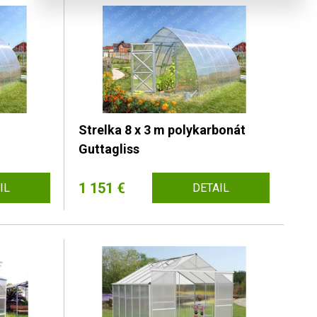
Strelka 8 x 3 m polykarbonát
Guttagliss
1 151 €
IL
DETAIL