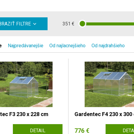
351
€
RAZIŤ FILTRE
e
Najpredávanejšie
Od najlacnejšieho
Od najdrahšieho
tec F3 230 x 228 cm
Gardentec F4 230 x 300
776 €
DETAIL
DETA