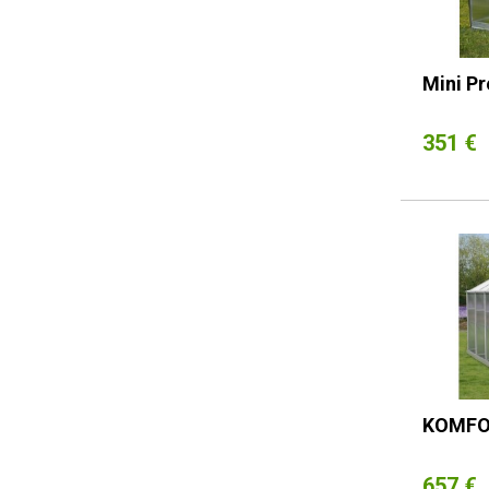
Mini P
351 €
KOMFO
657 €