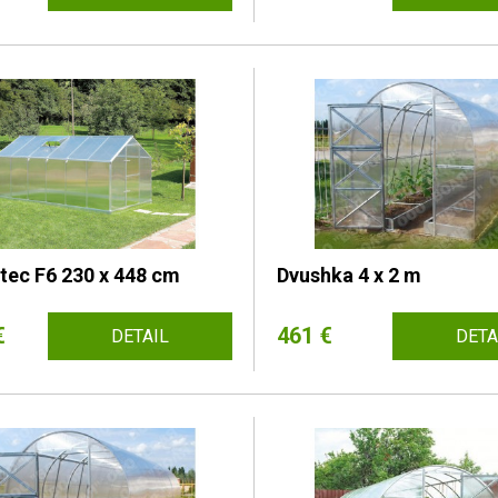
tec F6 230 x 448 cm
Dvushka 4 x 2 m
€
461 €
DETAIL
DETA