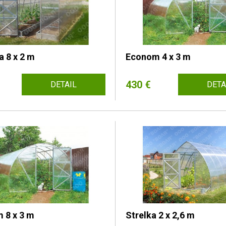
 8 x 2 m
Econom 4 x 3 m
430 €
DETAIL
DETA
 8 x 3 m
Strelka 2 x 2,6 m