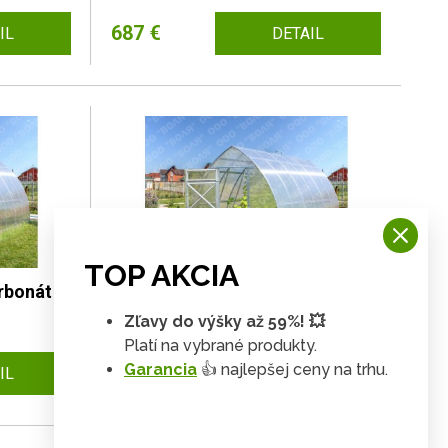
687 €
IL
DETAIL
TOP AKCIA
arbonát
Strelka 2 x 3 m
Zľavy do výšky až 59%! 💥
Platí na vybrané produkty.
Garancia
👍 najlepšej ceny na trhu.
468 €
IL
DETAIL