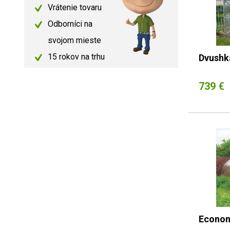
Vrátenie tovaru
Odborníci na
svojom mieste
15 rokov na trhu
Dvushka
739 €
Econom