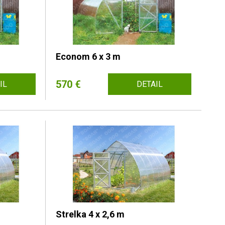
Econom 6 x 3 m
570 €
IL
DETAIL
Strelka 4 x 2,6 m