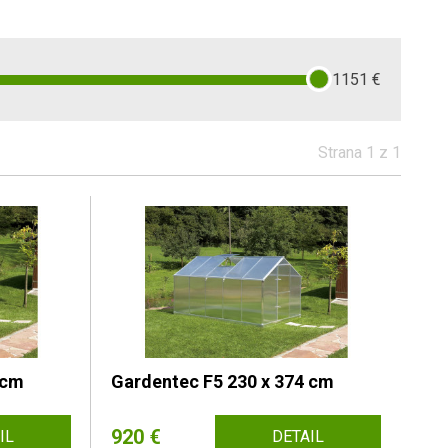
1151
€
Strana 1 z 1
 cm
Gardentec F5 230 x 374 cm
920 €
IL
DETAIL