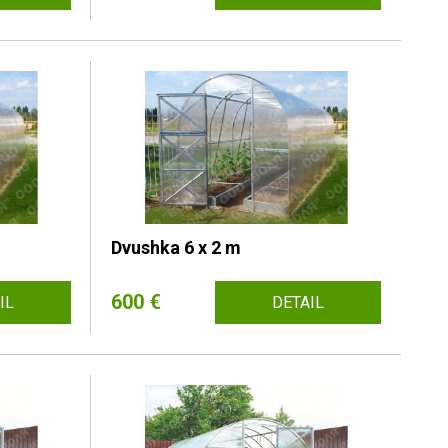
Dvushka 6 x 2 m
600 €
IL
DETAIL