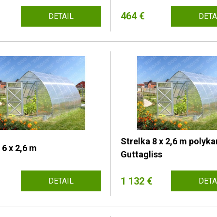
464 €
DETAIL
DETA
Strelka 8 x 2,6 m polyk
 6 x 2,6 m
Guttagliss
1 132 €
DETAIL
DETA