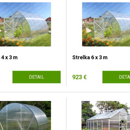
 4 x 3 m
Strelka 6 x 3 m
923 €
DETAIL
DETA