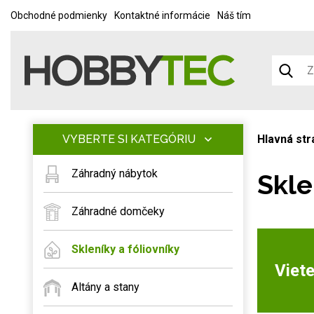
Obchodné podmienky
Kontaktné informácie
Náš tím
VYBERTE SI KATEGÓRIU
Hlavná str
Záhradný nábytok
Skle
Záhradné domčeky
Skleníky a fóliovníky
Viete
Altány a stany