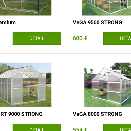
remium
VeGA 9500 STRONG
600 €
DETAIL
DETA
RT 9000 STRONG
VeGA 8000 STRONG
554 €
DETAIL
DETA