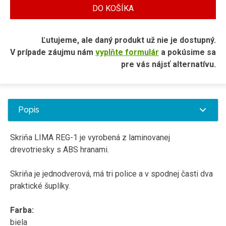
DO KOŠÍKA
Ľutujeme, ale daný produkt už nie je dostupný.
V prípade záujmu nám
vyplňte formulár
a pokúsime sa
pre vás nájsť alternatívu.
Popis
Skriňa
LIMA
REG
-
1
je vyrobená
z laminovanej
drevotriesky
s
ABS
hranami
.
Skriňa
je
jednodverová
,
má tri
police
a v spodnej
časti
dva
praktické
šuplíky
.
Farba
:
biela