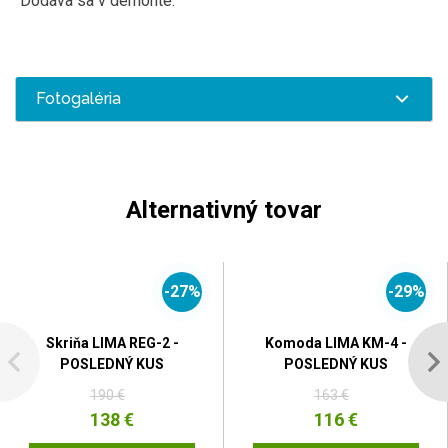
Dodáva sa v demonte.
Fotogaléria
Alternativný tovar
-27%
-29%
Skriňa LIMA REG-2 -
Komoda LIMA KM-4 -
POSLEDNÝ KUS
POSLEDNÝ KUS
190 €
163 €
138 €
116 €