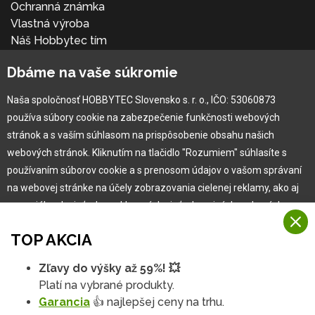
Ochranná známka
Vlastná výroba
Náš Hobbytec tím
Kontaktné údaje
Dbáme na vaše súkromie
Naša história
Kariéra
Naša spoločnosť HOBBYTEC Slovensko s. r. o., IČO: 53060873
používa súbory cookie na zabezpečenie funkčnosti webových
Pre zákazníka
stránok a s vaším súhlasom na prispôsobenie obsahu našich
webových stránok. Kliknutím na tlačidlo "Rozumiem" súhlasíte s
používaním súborov cookie a s prenosom údajov o vašom správaní
Garancia najlepšej ceny
na webovej stránke na účely zobrazovania cielenej reklamy, ako aj
Užívateľský manuál
na sociálnych sieťach a reklamných sieťach na iných webových
Obchodné podmienky
stránkach a meraniach.
Zákazník & partner
TOP AKCIA
Reklamácia
Viac informácií
Novinky
Zľavy do výšky až 59%! 💥
Na našich webových stránkach používame niekoľko kategórií
Platí na vybrané produkty.
Rozumiem
súborov cookie:
Garancia
👍 najlepšej ceny na trhu.