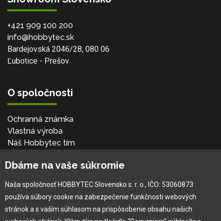
+421 909 100 200
info@hobbytec.sk
Bardejovská 2046/28, 080 06
Ľubotice - Prešov
O spoločnosti
Ochranná známka
Vlastná výroba
Náš Hobbytec tím
Kontaktné údaje
Dbáme na vaše súkromie
Naša história
Kariéra
Naša spoločnosť HOBBYTEC Slovensko s. r. o., IČO: 53060873
používa súbory cookie na zabezpečenie funkčnosti webových
Pre zákazníka
stránok a s vaším súhlasom na prispôsobenie obsahu našich