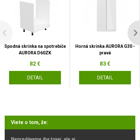
Spodná skrinka na spotrebiče
Horná skrinka AURORA G30 -
AURORA D60ZK
pravá
82 €
83 €
DETAIL
DETAIL
Viete o tom, že:
Nepredávame iba tovar, ale aj