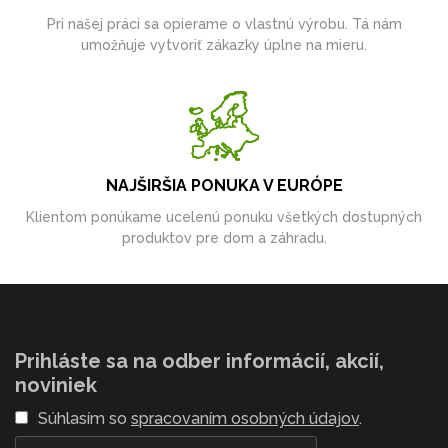
Pri našej práci sa opierame o vlastnú výrobu. Tá nám
umožňuje vytvoriť zákazky úplne na mieru.
NAJŠIRŠIA PONUKA V EURÓPE
Klientom ponúkame ucelenú ponuku všetkých dostupných
produktov pre dom a záhradu.
Prihláste sa na odber informácií, akcií,
noviniek
Súhlasím so
spracovaním osobných údajov
.