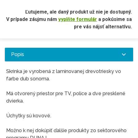
Ľutujeme, ale daný produkt už nie je dostupný.
V prípade záujmu nám
vyplňte formulár
a pokúsime sa
pre vás nájsť alternatívu.
Popis
Skrinka je vyrobená z laminovanej drevotriesky vo
farbe dub sonoma.
Má otvorený priestor pre TV, police a dve presklené
dvierka.
Úchytky sú kovové.
Možno k nej dokúpiť ďalšie produkty zo sektorového
programu DUNAJ.