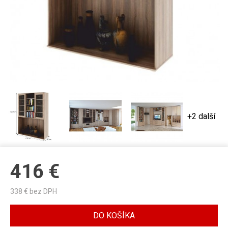
+2 další
416
€
338
€ bez DPH
DO KOŠÍKA