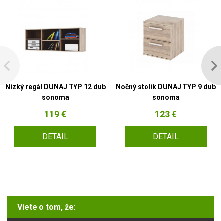
Nízký regál DUNAJ TYP 12 dub
Nočný stolík DUNAJ TYP 9 dub
sonoma
sonoma
119 €
123 €
DETAIL
DETAIL
Viete o tom, že: