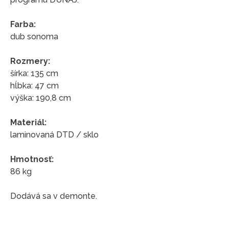
Farba:
dub sonoma
Rozmery:
šírka: 135 cm
hĺbka: 47 cm
výška: 190,8 cm
Materiál:
laminovaná DTD / sklo
Hmotnosť:
86 kg
Dodává sa v demonte.