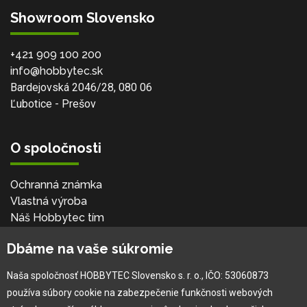
Showroom Slovensko
+421 909 100 200
info@hobbytec.sk
Bardejovská 2046/28, 080 06
Ľubotice - Prešov
O spoločnosti
Ochranná známka
Vlastná výroba
Náš Hobbytec tím
Kontaktné údaje
Dbáme na vaše súkromie
Naša história
Kariéra
Naša spoločnosť HOBBYTEC Slovensko s. r. o., IČO: 53060873
používa súbory cookie na zabezpečenie funkčnosti webových