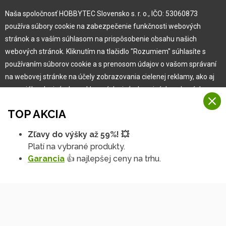
Naša spoločnosť HOBBYTEC Slovensko s. r. o., IČO: 53060873
Pre zákazníka
používa súbory cookie na zabezpečenie funkčnosti webových
stránok a s vaším súhlasom na prispôsobenie obsahu našich
Garancia najlepšej ceny
webových stránok. Kliknutím na tlačidlo "Rozumiem" súhlasíte s
Užívateľský manuál
používaním súborov cookie a s prenosom údajov o vašom správaní
Obchodné podmienky
na webovej stránke na účely zobrazovania cielenej reklamy, ako aj
Zákazník & partner
na sociálnych sieťach a reklamných sieťach na iných webových
Reklamácia
stránkach a meraniach.
Novinky
TOP AKCIA
Viac informácií
Zľavy do výšky až 59%! 💥
Na našich webových stránkach používame niekoľko kategórií
Platí na vybrané produkty.
Rozumiem
súborov cookie:
Garancia
👍 najlepšej ceny na trhu.
Technické súbory cookie
Podrobné nastavenia
Tieto údaje sú nevyhnutne potrebné na fungovanie stránky a funkcií,
ktoré sa rozhodnete používať. Bez nich by naša webová stránka
nefungovala, napr. by ste sa nemohli prihlásiť do svojho
používateľského účtu.