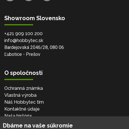
Showroom Slovensko
+421 909 100 200
info@hobbytec.sk
Bardejovská 2046/28, 080 06
Ľubotice - Prešov
O spoločnosti
Ochranná známka
Vlastná výroba
Náš Hobbytec tím
Kontaktné údaje
Naša história
Kariéra
Dbáme na vaše súkromie