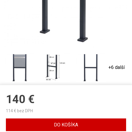
+6 další
140
€
114
€ bez DPH
DO KOŠÍKA