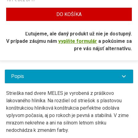
DO KOŠÍKA
Ľutujeme, ale daný produkt už nie je dostupný.
V prípade záujmu nám
vyplňte formulár
a pokúsime sa
pre vás nájsť alternatívu.
Popis
S
trieška
nad
dvere
MELES
je
vyrobená
z práškovo
lakovaného
hliníka
.
Na
rozdiel
od
striešok
s
plastovou
konštrukciou
hliníková
konštrukcia
perfektne
odoláva
vplyvom
počasia
,
aj po rokoch
je pevná
a
stabilná
.
V
zime
mrazom
nekrehne
a
ani
na
silnom
letnom
slnku
nedochádza
k zmenám
farby
.