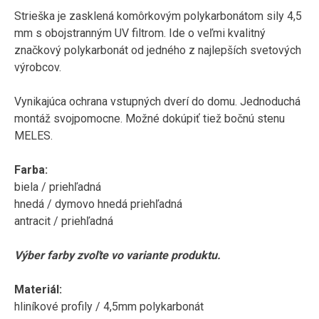
Strieška
je
zasklená
komôrkovým
polykarbonátom
sily
4,5
mm
s
obojstranným
UV
filtrom
.
Ide o veľmi
kvalitný
značkový
polykarbonát
od jedného
z
najlepších
svetových
výrobcov
.
Vynikajúca
ochrana
vstupných dverí
do
domu
.
Jednoduchá
montáž
svojpomocne
.
Možné
dokúpiť
tiež
bočnú stenu
MELES
.
Farba
:
biela /
priehľadná
hnedá
/
dymovo
hnedá
priehľadná
antracit / priehľadná
Výber farby
zvoľte
vo variante
produktu
.
Materiál
:
hliníkové
profily
/
4,5mm
polykarbonát