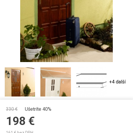
+4 další
330
€
Ušetríte 40%
198
€
161
€ bez DPH