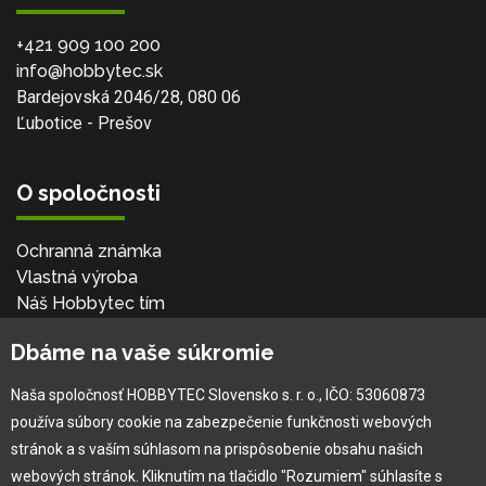
+421 909 100 200
info@hobbytec.sk
Bardejovská 2046/28, 080 06
Ľubotice - Prešov
O spoločnosti
Ochranná známka
Vlastná výroba
Náš Hobbytec tím
Kontaktné údaje
Dbáme na vaše súkromie
Naša história
Kariéra
Naša spoločnosť HOBBYTEC Slovensko s. r. o., IČO: 53060873
používa súbory cookie na zabezpečenie funkčnosti webových
Pre zákazníka
stránok a s vaším súhlasom na prispôsobenie obsahu našich
webových stránok. Kliknutím na tlačidlo "Rozumiem" súhlasíte s