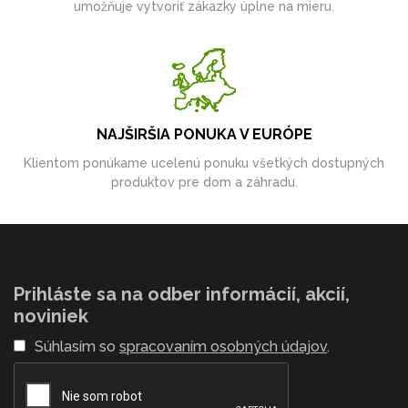
umožňuje vytvoriť zákazky úplne na mieru.
NAJŠIRŠIA PONUKA V EURÓPE
Klientom ponúkame ucelenú ponuku všetkých dostupných
produktov pre dom a záhradu.
Prihláste sa na odber informácií, akcií,
noviniek
Súhlasím so
spracovaním osobných údajov
.