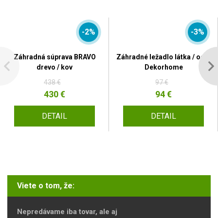
-2%
-3%
Záhradná súprava BRAVO
Záhradné ležadlo látka / oceľ
drevo / kov
Dekorhome
438 €
97 €
430 €
94 €
DETAIL
DETAIL
Viete o tom, že:
Nepredávame iba tovar, ale aj