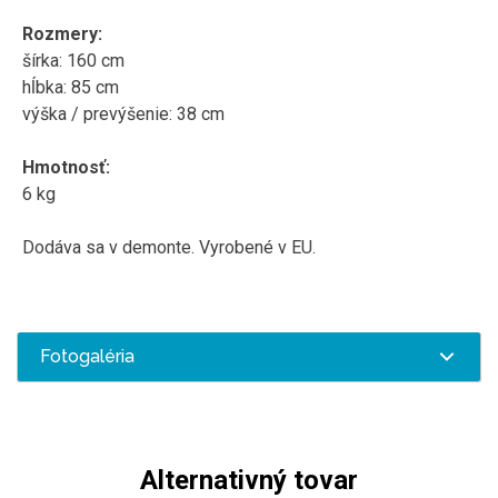
Rozmery
:
šírka
:
160
cm
hĺbka
:
85
cm
výška /
prevýšenie
:
38
cm
Hmotnosť
:
6
kg
Dodáva sa v
demonte
.
Vyrobené
v EU
.
Fotogaléria
Alternativný tovar