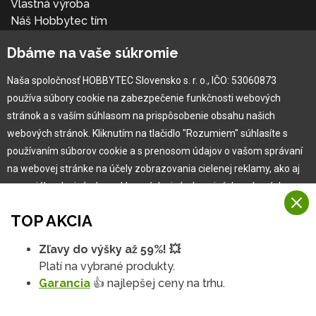
Vlastná výroba
Náš Hobbytec tím
Kontaktné údaje
Dbáme na vaše súkromie
Naša história
Kariéra
Naša spoločnosť HOBBYTEC Slovensko s. r. o., IČO: 53060873
používa súbory cookie na zabezpečenie funkčnosti webových
Pre zákazníka
stránok a s vaším súhlasom na prispôsobenie obsahu našich
webových stránok. Kliknutím na tlačidlo "Rozumiem" súhlasíte s
používaním súborov cookie a s prenosom údajov o vašom správaní
Garancia najlepšej ceny
na webovej stránke na účely zobrazovania cielenej reklamy, ako aj
Užívateľský manuál
na sociálnych sieťach a reklamných sieťach na iných webových
Obchodné podmienky
stránkach a meraniach.
Zákazník & partner
TOP AKCIA
Reklamácia
Viac informácií
Novinky
Zľavy do výšky až 59%! 💥
Na našich webových stránkach používame niekoľko kategórií
Platí na vybrané produkty.
Rozumiem
súborov cookie:
Garancia
👍 najlepšej ceny na trhu.
Technické súbory cookie
Podrobné nastavenia
Tieto údaje sú nevyhnutne potrebné na fungovanie stránky a funkcií,