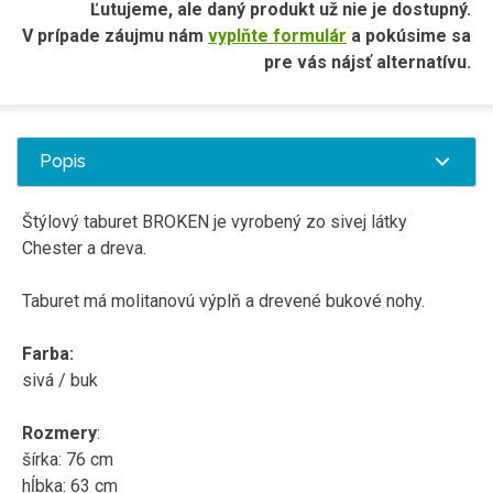
Ľutujeme, ale daný produkt už nie je dostupný.
V prípade záujmu nám
vyplňte formulár
a pokúsime sa
pre vás nájsť alternatívu.
Popis
Štýlový taburet BROKEN je vyrobený zo sivej látky
Chester a dreva.
Taburet má molitanovú výplň a drevené bukové nohy.
Farba:
sivá / buk
Rozmery
:
šírka: 76 cm
hĺbka: 63 cm