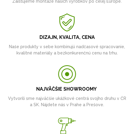
Zaisťujeme montáže našich výrobkov po celej Európe.
DIZAJN, KVALITA, CENA
Naše produkty v sebe kombinujú nadčasové spracovanie,
kvalitné materiály a bezkonkurenčnú cenu na trhu.
NAJVÄČŠIE SHOWROOMY
Vytvorili sme najväčšie ukážkové centrá svojho druhu v ČR
a SK. Nájdete nás v Prahe a Prešove.