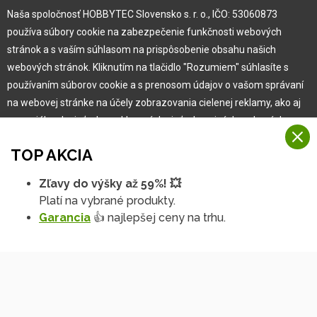
Naša spoločnosť HOBBYTEC Slovensko s. r. o., IČO: 53060873
Pre zákazníka
používa súbory cookie na zabezpečenie funkčnosti webových
stránok a s vaším súhlasom na prispôsobenie obsahu našich
Garancia najlepšej ceny
webových stránok. Kliknutím na tlačidlo "Rozumiem" súhlasíte s
Užívateľský manuál
používaním súborov cookie a s prenosom údajov o vašom správaní
Obchodné podmienky
na webovej stránke na účely zobrazovania cielenej reklamy, ako aj
Zákazník & partner
na sociálnych sieťach a reklamných sieťach na iných webových
Reklamácia
stránkach a meraniach.
Novinky
TOP AKCIA
Viac informácií
Zľavy do výšky až 59%! 💥
Na našich webových stránkach používame niekoľko kategórií
Platí na vybrané produkty.
Rozumiem
súborov cookie:
Garancia
👍 najlepšej ceny na trhu.
Technické súbory cookie
Podrobné nastavenia
Tieto údaje sú nevyhnutne potrebné na fungovanie stránky a funkcií,
ktoré sa rozhodnete používať. Bez nich by naša webová stránka
nefungovala, napr. by ste sa nemohli prihlásiť do svojho
používateľského účtu.