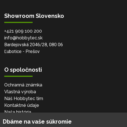
Showroom Slovensko
+421 909 100 200
info@hobbytec.sk
Bardejovská 2046/28, 080 06
Ľubotice - Prešov
O spoločnosti
Ochranná známka
Vlastná výroba
Náš Hobbytec tím
Kontaktné údaje
Naša história
Kariéra
Dbáme na vaše súkromie