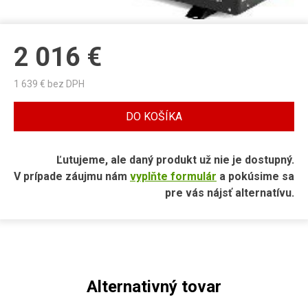
2 016
€
1 639
€ bez DPH
DO KOŠÍKA
Ľutujeme, ale daný produkt už nie je dostupný.
V prípade záujmu nám
vyplňte formulár
a pokúsime sa
pre vás nájsť alternatívu.
Alternativný tovar