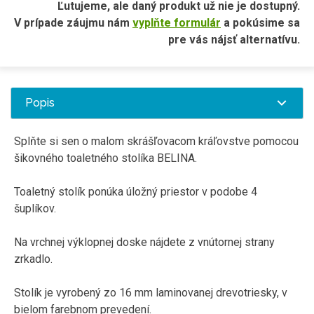
Ľutujeme, ale daný produkt už nie je dostupný.
V prípade záujmu nám
vyplňte formulár
a pokúsime sa
pre vás nájsť alternatívu.
Popis
Splňte si sen o malom skrášľovacom kráľovstve pomocou
šikovného toaletného stolíka BELINA.
Toaletný stolík ponúka úložný priestor v podobe 4
šuplíkov.
Na vrchnej výklopnej doske nájdete z vnútornej strany
zrkadlo.
Stolík je vyrobený zo 16 mm laminovanej drevotriesky, v
bielom farebnom prevedení.