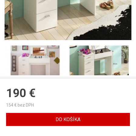
190
€
154
€ bez DPH
DO KOŠÍKA