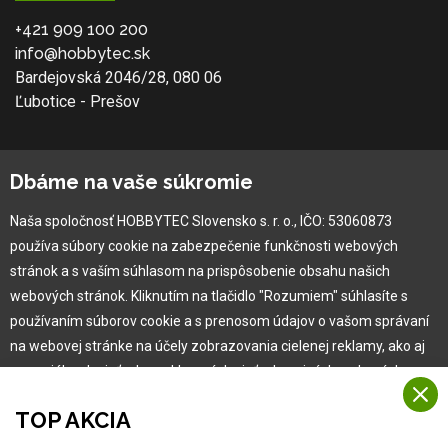
+421 909 100 200
info@hobbytec.sk
Bardejovská 2046/28, 080 06
Ľubotice - Prešov
O spoločnosti
Dbáme na vaše súkromie
Ochranná známka
Naša spoločnosť HOBBYTEC Slovensko s. r. o., IČO: 53060873
Vlastná výroba
používa súbory cookie na zabezpečenie funkčnosti webových
Náš Hobbytec tím
stránok a s vaším súhlasom na prispôsobenie obsahu našich
Kontaktné údaje
webových stránok. Kliknutím na tlačidlo "Rozumiem" súhlasíte s
Naša história
používaním súborov cookie a s prenosom údajov o vašom správaní
Kariéra
na webovej stránke na účely zobrazovania cielenej reklamy, ako aj
na sociálnych sieťach a reklamných sieťach na iných webových
stránkach a meraniach.
Pre zákazníka
TOP AKCIA
Viac informácií