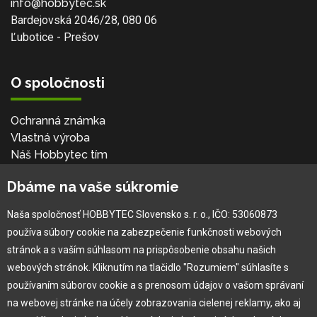
info@hobbytec.sk
Bardejovská 2046/28, 080 06
Ľubotice - Prešov
O spoločnosti
Ochranná známka
Vlastná výroba
Náš Hobbytec tím
Kontaktné údaje
Dbáme na vaše súkromie
Naša história
Kariéra
Naša spoločnosť HOBBYTEC Slovensko s. r. o., IČO: 53060873
používa súbory cookie na zabezpečenie funkčnosti webových
Pre zákazníka
stránok a s vaším súhlasom na prispôsobenie obsahu našich
webových stránok. Kliknutím na tlačidlo "Rozumiem" súhlasíte s
používaním súborov cookie a s prenosom údajov o vašom správaní
Garancia najlepšej ceny
na webovej stránke na účely zobrazovania cielenej reklamy, ako aj
Užívateľský manuál