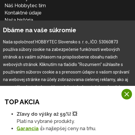
Náš Hobbytec tím
Kontaktné údaje
Naša história
Kariéra
Dbáme na vaše súkromie
Naša spoločnosť HOBBYTEC Slovensko s. r. o., IČO: 53060873
Pre zákazníka
používa súbory cookie na zabezpečenie funkčnosti webových
stránok a s vaším súhlasom na prispôsobenie obsahu našich
Garancia najlepšej ceny
webových stránok. Kliknutím na tlačidlo "Rozumiem" súhlasíte s
Užívateľský manuál
používaním súborov cookie a s prenosom údajov o vašom správaní
Obchodné podmienky
na webovej stránke na účely zobrazovania cielenej reklamy, ako aj
Zákazník & partner
na sociálnych sieťach a reklamných sieťach na iných webových
Reklamácia
stránkach a meraniach.
Novinky
TOP AKCIA
Viac informácií
Zľavy do výšky až 59%! 💥
Na našich webových stránkach používame niekoľko kategórií
Platí na vybrané produkty.
Rozumiem
súborov cookie:
Garancia
👍 najlepšej ceny na trhu.