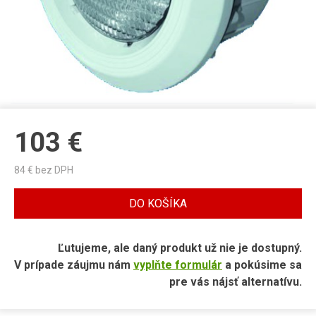
103
€
84
€ bez DPH
DO KOŠÍKA
Ľutujeme, ale daný produkt už nie je dostupný.
V prípade záujmu nám
vyplňte formulár
a pokúsime sa
pre vás nájsť alternatívu.