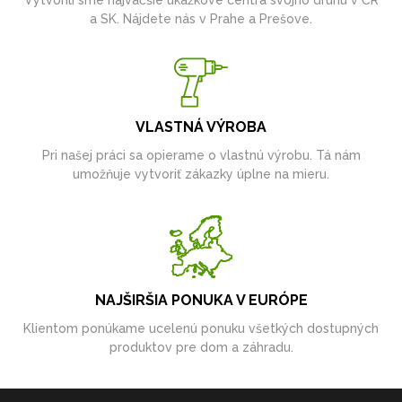
Vytvorili sme najväčšie ukážkové centrá svojho druhu v ČR
a SK. Nájdete nás v Prahe a Prešove.
VLASTNÁ VÝROBA
Pri našej práci sa opierame o vlastnú výrobu. Tá nám
umožňuje vytvoriť zákazky úplne na mieru.
NAJŠIRŠIA PONUKA V EURÓPE
Klientom ponúkame ucelenú ponuku všetkých dostupných
produktov pre dom a záhradu.