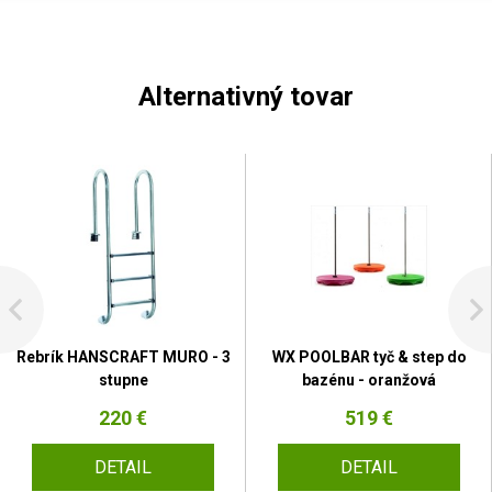
Alternativný tovar
Rebrík HANSCRAFT MURO - 3
WX POOLBAR tyč & step do
stupne
bazénu - oranžová
220 €
519 €
DETAIL
DETAIL