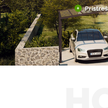
+
Prístre
Hliníkové prístre
Solárne prístreš
H