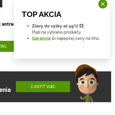
TOP AKCIA
 antracit
Drevený záhradný domček vr.
Zľavy do výšky až 59%! 💥
podlahy 297 x 297 cm Dekorhome
Platí na vybrané produkty.
Garancia
👍 najlepšej ceny na trhu.
3 093 €
TAIL
DETAIL
2 177 €
ZJISTIŤ VIAC
enia