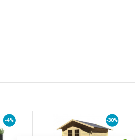
-4%
-30%