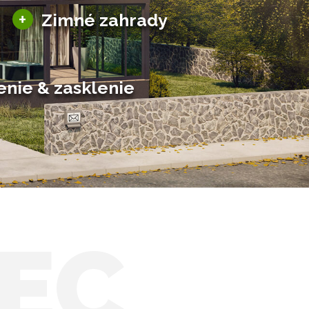
Sezónne zimné záhrady
+
Zimné zahrady
Hliníkové zimné záhrady
Posuvné zimné záhrady
Solárne zimné záhrady
enie & zasklenie
EC