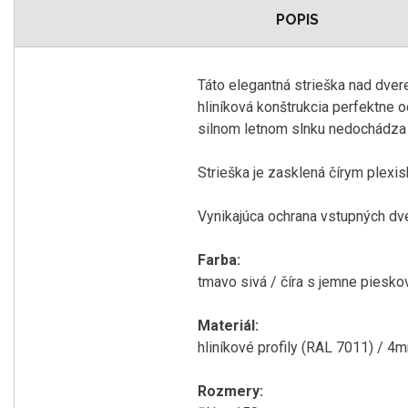
POPIS
Táto
elegantná
strieška
nad
dver
hliníková
konštrukcia
perfektne
o
silnom
letnom
slnku
nedochádza
Strieška
je
zasklená
čírym
plexi
Vynikajúca
ochrana
vstupných dve
Farba
:
tmavo
sivá
/
číra
s
jemne
piesko
Materiál
:
hliníkové
profily
(RAL 7011)
/
4
Rozmery
: