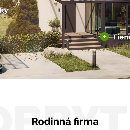
Bioklimatické pergoly
šky
Altány a zastrešenie
šky
Solárne pergoly
ky pre auto
+
Tien
Tienenie
Zasklenie
OBBYT
Rodinná firma