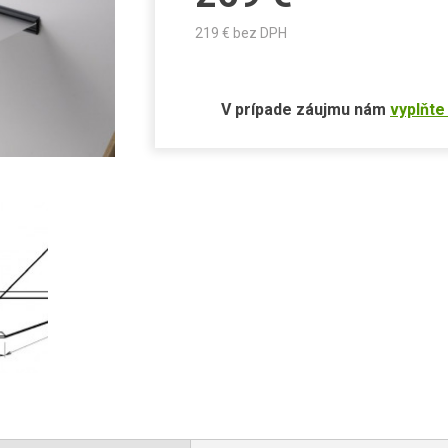
219
€ bez DPH
V prípade záujmu nám
vyplňte