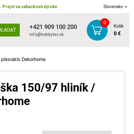
→
Prejsť na zákazkovú výrobu
Slovensko
0
+421 909 100 200
Košík
HĽADAŤ
0 €
info@hobbytec.sk
/ plexisklo Dekorhome
ška 150/97 hliník /
orhome