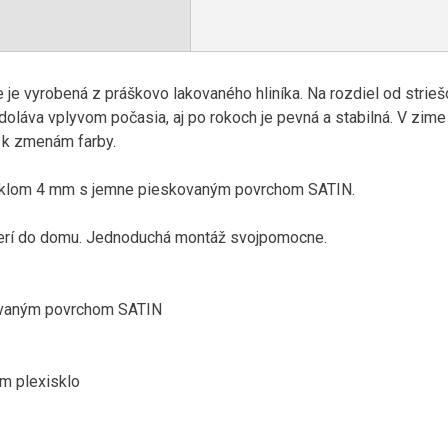
e
je
vyrobená
z práškovo
lakovaného
hliníka
.
Na
rozdiel
od
strieš
doláva vplyvom
počasia
,
aj po rokoch
je pevná
a
stabilná
.
V
zime
k zmenám
farby
.
sklom
4
mm
s
jemne
pieskovaným
povrchom
SATIN
.
rí
do
domu
.
Jednoduchá
montáž
svojpomocne
.
vaným
povrchom
SATIN
mm
plexisklo