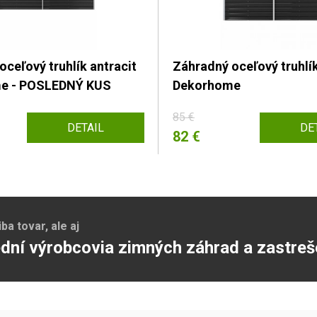
ceľový truhlík antracit
Záhradný oceľový truhlík
e - POSLEDNÝ KUS
Dekorhome
85 €
DETAIL
DE
82 €
a tovar, ale aj
dní výrobcovia zimných záhrad a zastreš