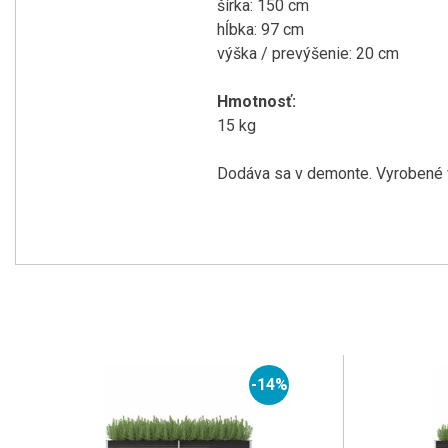
šírka
:
150
cm
hĺbka
:
97
cm
výška /
prevýšenie
:
20
cm
Hmotnosť
:
15
kg
Dodáva sa v
demonte
.
Vyrobené
-14%