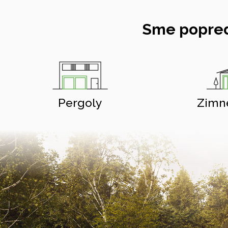
Sme popred
Pergoly
Zimn