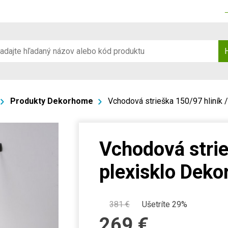
Produkty Dekorhome
Vchodová strieška 150/97 hliník 
Vchodová strie
plexisklo Dek
381
€
Ušetríte 29%
269
€