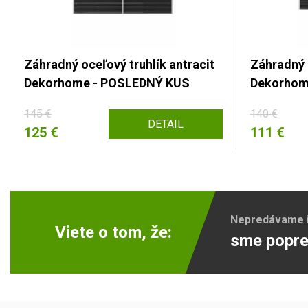
Záhradný oceľový truhlík antracit
Záhradný o
Dekorhome - POSLEDNÝ KUS
Dekorhom
145 €
140 €
DETAIL
125 €
111 €
Nepredávame ib
Viete o tom, že:
sme popre