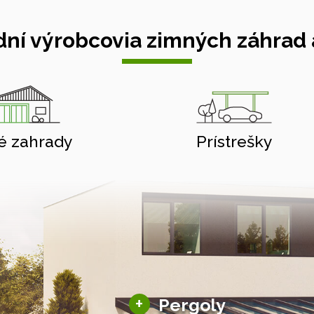
ní výrobcovia zimných záhrad a
é zahrady
Prístrešky
Hliníkové pergoly
+
Pergoly