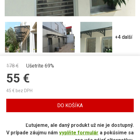
+4 další
178
€
Ušetríte 69%
55
€
45
€ bez DPH
DO KOŠÍKA
Ľutujeme, ale daný produkt už nie je dostupný.
V prípade záujmu nám
vyplňte formulár
a pokúsime sa