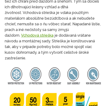
tiež ich chráni pred dažďom a snehom. Tým sa docieli
ich dlhotrvajúci krásny vzhľad a dlhá
životnosť. Vchodová strieška je vďaka použitým
materiálom absolútne bezúdržbová a ak nebudete
chcieť, nemusíte sa o ňu vôbec starať. Napadané lístie,
prach a iné nečistoty sa samy zmyjú
dažďom.
Vchodová strieška
je dodávaná vrátane
návodu a montážnej sady. Strieška je konštruovaná
tak, aby v prípade potreby bolo možné spojiť viac
kusov dohromady, a tým vytvoriť celistvé široké
zastrešenie.