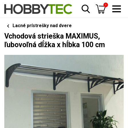
0
Lacné prístrešky nad dvere
Vchodová strieška MAXIMUS,
ľubovoľná dĺžka x hĺbka 100 cm