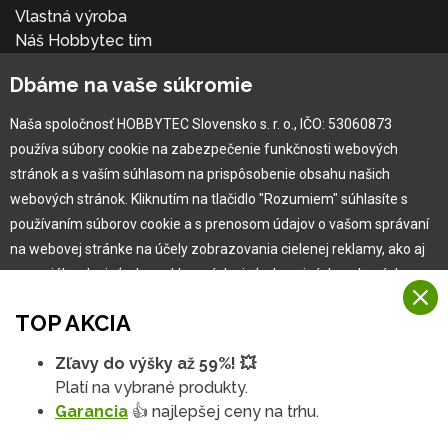
Vlastná výroba
Náš Hobbytec tím
Kontaktné údaje
Dbáme na vaše súkromie
Naša história
Kariéra
Naša spoločnosť HOBBYTEC Slovensko s. r. o., IČO: 53060873
používa súbory cookie na zabezpečenie funkčnosti webových
Pre zákazníka
stránok a s vaším súhlasom na prispôsobenie obsahu našich
webových stránok. Kliknutím na tlačidlo "Rozumiem" súhlasíte s
používaním súborov cookie a s prenosom údajov o vašom správaní
Garancia najlepšej ceny
na webovej stránke na účely zobrazovania cielenej reklamy, ako aj
Užívateľský manuál
na sociálnych sieťach a reklamných sieťach na iných webových
Obchodné podmienky
stránkach a meraniach.
Zákazník & partner
TOP AKCIA
Reklamácia
Viac informácií
Novinky
Zľavy do výšky až 59%! 💥
Na našich webových stránkach používame niekoľko kategórií
Platí na vybrané produkty.
Rozumiem
súborov cookie:
Garancia
👍 najlepšej ceny na trhu.
Technické súbory cookie
Podrobné nastavenia