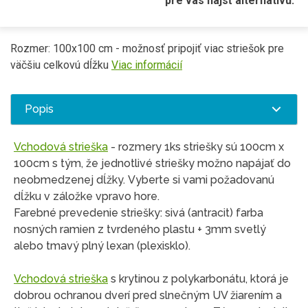
pre vás nájsť alternatívu.
Rozmer: 100x100 cm - možnosť pripojiť viac striešok pre
väčšiu celkovú dĺžku
Viac informácií
Popis
Vchodová strieška
- rozmery 1ks striešky sú 100cm x
100cm s tým, že jednotlivé striešky možno napájať do
neobmedzenej dĺžky. Vyberte si vami požadovanú
dĺžku v záložke vpravo hore.
Farebné prevedenie striešky: sivá (antracit) farba
nosných ramien z tvrdeného plastu + 3mm svetlý
alebo tmavý plný lexan (plexisklo).
Vchodová strieška
s krytinou z polykarbonátu, ktorá je
dobrou ochranou dverí pred slnečným UV žiarením a