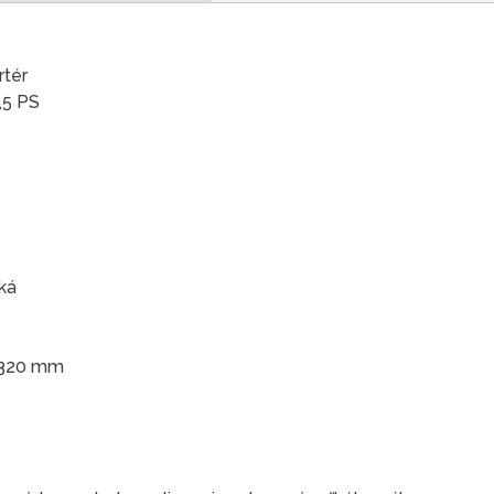
rtér
,5 PS
ká
x 320 mm