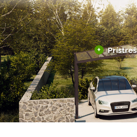
+
Prístre
Hliníkové prístre
Solárne prístreš