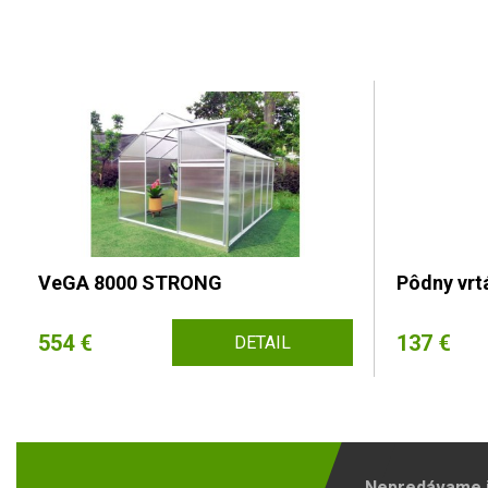
VeGA 8000 STRONG
Pôdny vr
554 €
137 €
DETAIL
Nepredávame ib