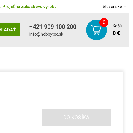
→
Prejsť na zákazkovú výrobu
Slovensko
0
+421 909 100 200
Košík
HĽADAŤ
0 €
info@hobbytec.sk
DO KOŠÍKA