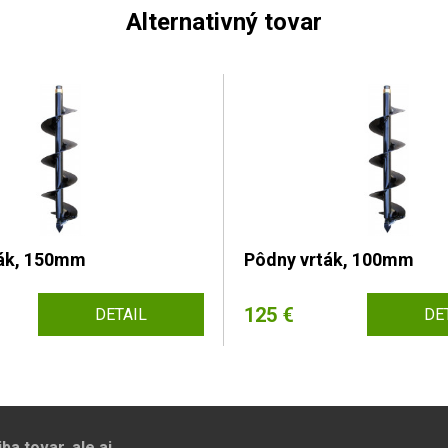
Alternativný tovar
ták, 150mm
Pôdny vrták, 100mm
125 €
DETAIL
DE
a tovar, ale aj