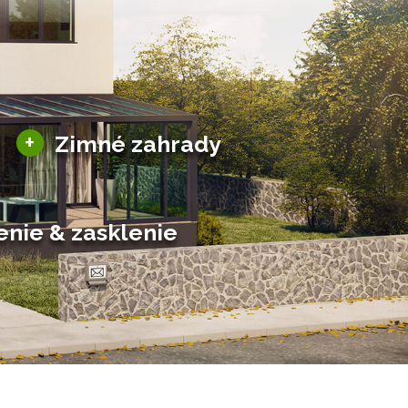
Sezónne zimné záhrady
+
Zimné zahrady
Hliníkové zimné záhrady
Posuvné zimné záhrady
Solárne zimné záhrady
enie & zasklenie