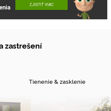
ZJISTIŤ VIAC
enia
 zastrešení
Tienenie & zasklenie