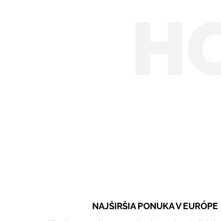
H
NAJŠIRŠIA PONUKA V EURÓPE