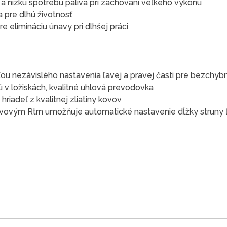
a nízku spotrebu paliva pri zachovaní veľkého výkonu
pre dlhú životnosť
e elimináciu únavy pri dlhšej práci
ťou nezávislého nastavenia ľavej a pravej časti pre bezchy
 v ložiskách, kvalitné uhlová prevodovka
hriadeľ z kvalitnej zliatiny kovov
kovovým Rtrn umožňuje automatické nastavenie dĺžky strun