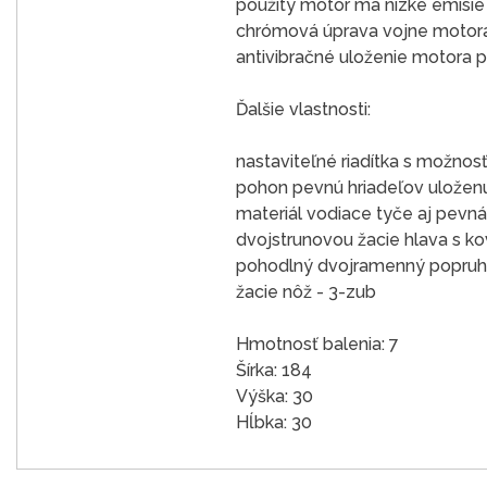
použitý motor má nízke emisie 
chrómová úprava vojne motora 
antivibračné uloženie motora pr
Ďalšie vlastnosti:
nastaviteľné riadítka s možnos
pohon pevnú hriadeľov uloženú
materiál vodiace tyče aj pevná 
dvojstrunovou žacie hlava s 
pohodlný dvojramenný popruh
žacie nôž - 3-zub
Hmotnosť balenia: 7
Šírka: 184
Výška: 30
Hĺbka: 30