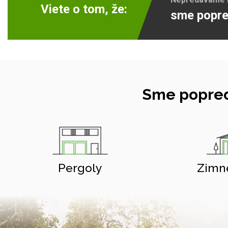
Viete o tom, že:
sme popre
Sme popred
Pergoly
Zimn