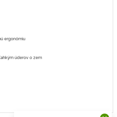
bnú ergonómiu
y ľahkým úderov o zem