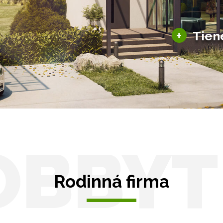
Solárne pergoly
ky pre auto
+
Tien
Tienenie
Zasklenie
OBBYT
Rodinná firma