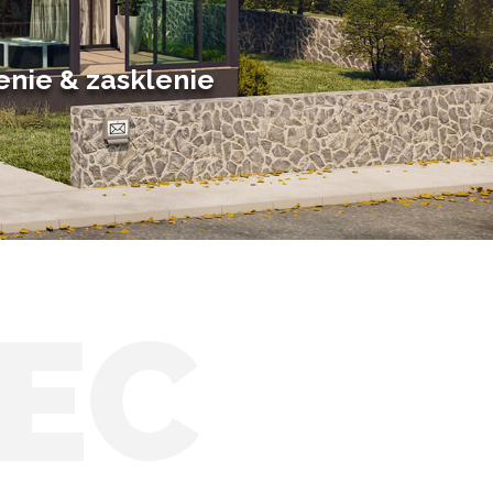
Posuvné zimné záhrady
Solárne zimné záhrady
enie & zasklenie
EC