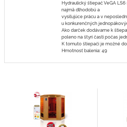
Hydraulický štiepač VeGA LS6 
najmä dlhodobú a
vysiľujúce prácu a v neposled
u konkurenčných jednopákovýc
Ako darček dodávame k štiepa
poleno na štyri časti počas je
K tomuto štiepači je možné dok
Hmotnosť balenia: 49