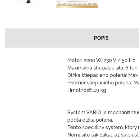
POPIS
Motor: 2200 W, 230 V / 50 Hz
Maximálna štiepacie sila: 6 ton
Dĺžka štiepacieho polená: Ma
Priemer štiepacieho polená: 
Hmotnosť: 49 kg
Systém VARIO je mechanizmus,
podľa dĺžka polená.
Tento špeciálny systém, ktorý 
Nemusíte tak čakať, až sa pies