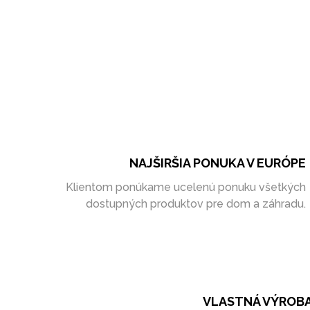
NAJŠIRŠIA PONUKA V EURÓPE
Klientom ponúkame ucelenú ponuku všetkých
dostupných produktov pre dom a záhradu.
VLASTNÁ VÝROB