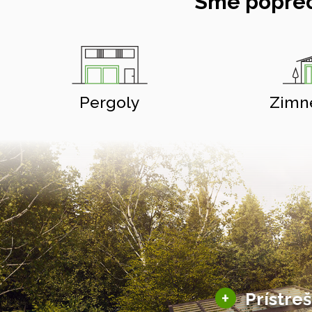
Sme popred
Pergoly
Zimn
+
Prístre
Hliníkové prístre