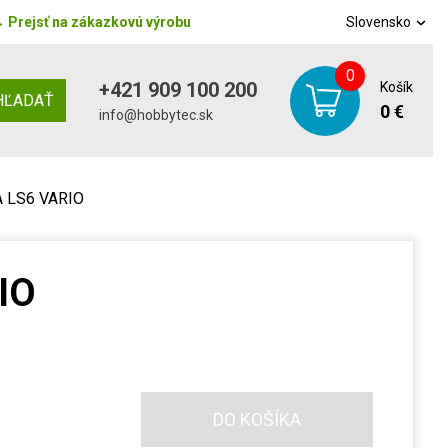
→
Prejsť na zákazkovú výrobu
Slovensko
0
+421 909 100 200
Košík
HĽADAŤ
0 €
info@hobbytec.sk
 LS6 VARIO
IO
DO KOŠÍKA