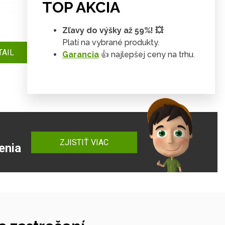
TOP AKCIA
Pásový prepravník ACTIVE 1600
Zľavy do výšky až 59%! 💥
EXT
Platí na vybrané produkty.
TAIL
Garancia
👍 najlepšej ceny na trhu.
4 057 €
DETAIL
ZJISTIŤ VIAC
enia