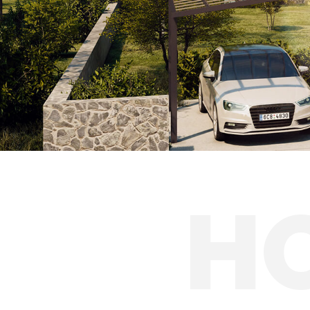
Solárne prístreš
H