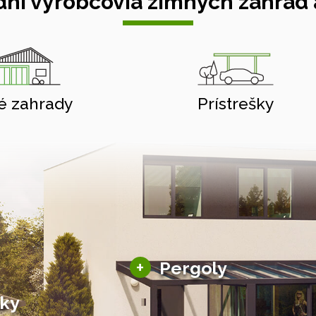
ní výrobcovia zimných záhrad a
é zahrady
Prístrešky
Hliníkové pergoly
+
Pergoly
Bioklimatické pergoly
šky
Altány a zastrešenie
šky