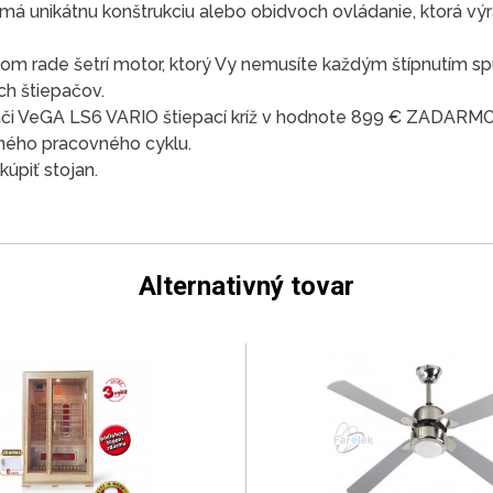
má unikátnu konštrukciu alebo obidvoch ovládanie, ktorá 
nom rade šetrí motor, ktorý Vy nemusíte každým štípnutím s
h štiepačov.
či VeGA LS6 VARIO štiepací kríž v hodnote 899 € ZADARMO. 
dného pracovného cyklu.
úpiť stojan.
Alternativný tovar