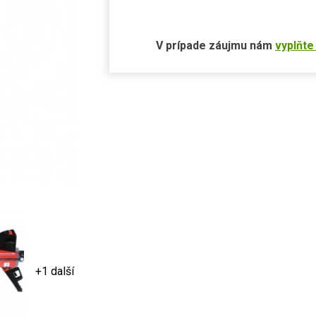
V prípade záujmu nám
vyplňte
+1 další