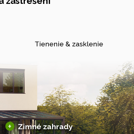
 zastrešení
Tienenie & zasklenie
Sezónne zimné záhrady
+
Zimné zahrady
Hliníkové zimné záhrady