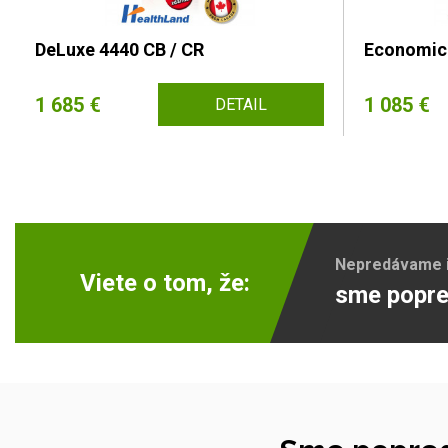
DeLuxe 4440 CB / CR
Economic
1 685 €
1 085 €
DETAIL
Nepredávame ib
Viete o tom, že:
sme popre