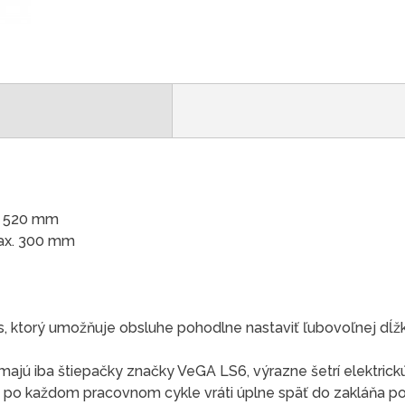
x. 520 mm
Max. 300 mm
 ktorý umožňuje obsluhe pohodlne nastaviť ľubovoľnej dĺžk
majú iba štiepačky značky VeGA LS6, výrazne šetrí elektrickú
t po každom pracovnom cykle vráti úplne späť do zakláňa po