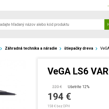
Záhradná technika a náradie
štiepačky dreva
VeGA
VeGA LS6 VAR
220
€
Ušetríte 12%
194
€
158
€ bez DPH