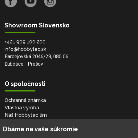
Showroom Slovensko
+421 909 100 200
info@hobbytec.sk
Bardejovská 2046/28, 080 06
Ľubotice - Prešov
O spoločnosti
Ochranná známka
Vlastná výroba
Náš Hobbytec tím
Kontaktné údaje
Dbáme na vaše súkromie
Naša história
Kariéra