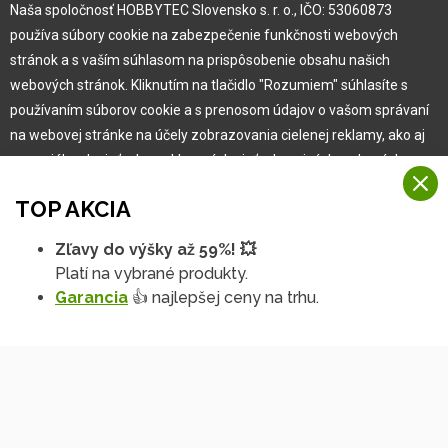
Naša spoločnosť HOBBYTEC Slovensko s. r. o., IČO: 53060873
používa súbory cookie na zabezpečenie funkčnosti webových
Pre zákazníka
stránok a s vaším súhlasom na prispôsobenie obsahu našich
webových stránok. Kliknutím na tlačidlo "Rozumiem" súhlasíte s
používaním súborov cookie a s prenosom údajov o vašom správaní
Garancia najlepšej ceny
na webovej stránke na účely zobrazovania cielenej reklamy, ako aj
Užívateľský manuál
na sociálnych sieťach a reklamných sieťach na iných webových
Obchodné podmienky
stránkach a meraniach.
Zákazník & partner
TOP AKCIA
Reklamácia
Viac informácií
Novinky
Zľavy do výšky až 59%! 💥
Na našich webových stránkach používame niekoľko kategórií
Platí na vybrané produkty.
Rozumiem
súborov cookie:
Garancia
👍 najlepšej ceny na trhu.
Technické súbory cookie
Podrobné nastavenia
Tieto údaje sú nevyhnutne potrebné na fungovanie stránky a funkcií,
ktoré sa rozhodnete používať. Bez nich by naša webová stránka
nefungovala, napr. by ste sa nemohli prihlásiť do svojho
používateľského účtu.
Funkčné súbory cookie