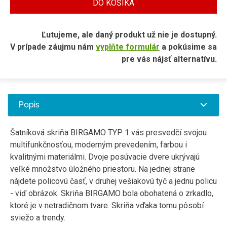
DO KOŠÍKA
Ľutujeme, ale daný produkt už nie je dostupný.
V prípade záujmu nám
vyplňte formulár
a pokúsime sa
pre vás nájsť alternatívu.
Popis
Šatníková skriňa BIRGAMO TYP 1 vás presvedčí svojou
multifunkčnosťou, moderným prevedením, farbou i
kvalitnými materiálmi. Dvoje posúvacie dvere ukrývajú
veľké množstvo úložného priestoru. Na jednej strane
nájdete policovú časť, v druhej vešiakovú tyč a jednu policu
- viď obrázok. Skriňa BIRGAMO bola obohatená o zrkadlo,
ktoré je v netradičnom tvare. Skriňa vďaka tomu pôsobí
sviežo a trendy.