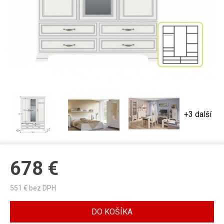
+3 další
678
€
551
€ bez DPH
DO KOŠÍKA