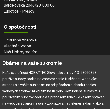
Bardejovská 2046/28, 080 06
Ľubotice - Prešov
O spoločnosti
Ochranná známka
Vlastná výroba
Náš Hobbytec tím
Kontaktné údaje
Dbáme na vaše súkromie
Naša história
Kariéra
Naša spoločnosť HOBBYTEC Slovensko s. r. o., IČO: 53060873
používa súbory cookie na zabezpečenie funkčnosti webových
Pre zákazníka
stránok a s vaším súhlasom na prispôsobenie obsahu našich
webových stránok. Kliknutím na tlačidlo "Rozumiem" súhlasíte s
používaním súborov cookie a s prenosom údajov o vašom správaní
Garancia najlepšej ceny
na webovej stránke na účely zobrazovania cielenej reklamy, ako aj
Užívateľský manuál
na sociálnych sieťach a reklamných sieťach na iných webových