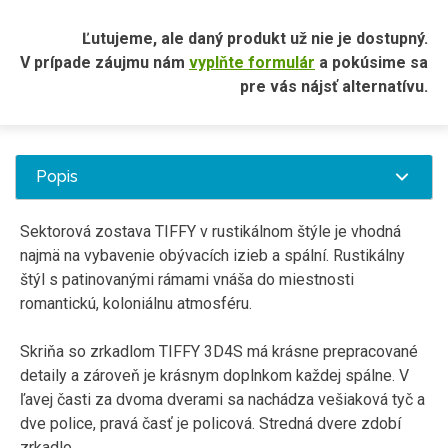
Ľutujeme, ale daný produkt už nie je dostupný.
V prípade záujmu nám
vyplňte formulár
a pokúsime sa
pre vás nájsť alternatívu.
Popis
Sektorová zostava TIFFY v rustikálnom štýle je vhodná
najmä na vybavenie obývacích izieb a spální. Rustikálny
štýl s patinovanými rámami vnáša do miestnosti
romantickú, koloniálnu atmosféru.
Skriňa so zrkadlom TIFFY 3D4S má krásne prepracované
detaily a zároveň je krásnym doplnkom každej spálne. V
ľavej časti za dvoma dverami sa nachádza vešiaková tyč a
dve police, pravá časť je policová. Stredná dvere zdobí
zrkadlo.