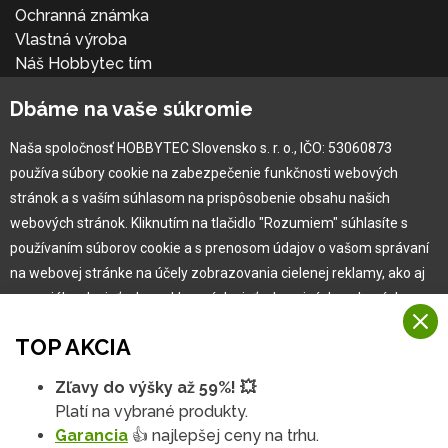
Ochranná známka
Vlastná výroba
Náš Hobbytec tím
Kontaktné údaje
Dbáme na vaše súkromie
Naša história
Kariéra
Naša spoločnosť HOBBYTEC Slovensko s. r. o., IČO: 53060873
používa súbory cookie na zabezpečenie funkčnosti webových
Pre zákazníka
stránok a s vaším súhlasom na prispôsobenie obsahu našich
webových stránok. Kliknutím na tlačidlo "Rozumiem" súhlasíte s
používaním súborov cookie a s prenosom údajov o vašom správaní
Garancia najlepšej ceny
na webovej stránke na účely zobrazovania cielenej reklamy, ako aj
Užívateľský manuál
na sociálnych sieťach a reklamných sieťach na iných webových
Obchodné podmienky
stránkach a meraniach.
Zákazník & partner
TOP AKCIA
Reklamácia
Viac informácií
Novinky
Zľavy do výšky až 59%! 💥
Na našich webových stránkach používame niekoľko kategórií
Platí na vybrané produkty.
Rozumiem
súborov cookie:
Garancia
👍 najlepšej ceny na trhu.