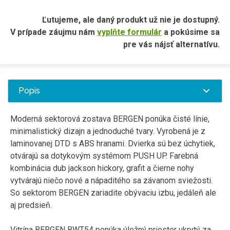
Ľutujeme, ale daný produkt už nie je dostupný.
V prípade záujmu nám
vyplňte formulár
a pokúsime sa
pre vás nájsť alternatívu.
Popis
Moderná sektorová zostava BERGEN ponúka čisté línie,
minimalistický dizajn a jednoduché tvary. Vyrobená je z
laminovanej DTD s ABS hranami. Dvierka sú bez úchytiek,
otvárajú sa dotykovým systémom PUSH UP. Farebná
kombinácia dub jackson hickory, grafit a čierne nohy
vytvárajú niečo nové a nápaditého sa závanom sviežosti.
So sektorom BERGEN zariadite obývaciu izbu, jedáleň ale
aj predsieň.
Vitrína BERGEN BWT54 ponúka úložný priestor ukrytý za