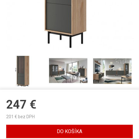
247
€
201
€ bez DPH
DO KOŠÍKA