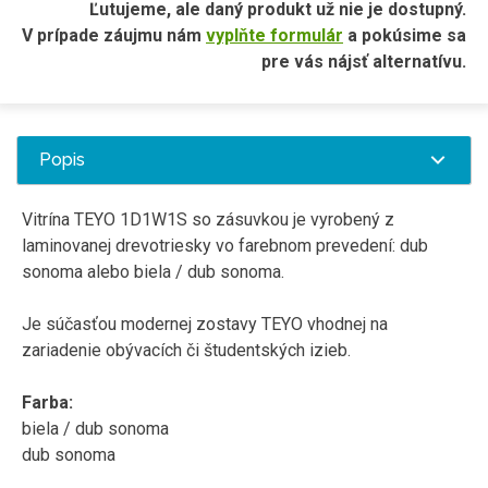
Ľutujeme, ale daný produkt už nie je dostupný.
V prípade záujmu nám
vyplňte formulár
a pokúsime sa
pre vás nájsť alternatívu.
Popis
Vitrína TEYO 1D1W1S so zásuvkou je vyrobený z
laminovanej drevotriesky vo farebnom prevedení: dub
sonoma
alebo
biela /
dub
sonoma
.
Je
súčasťou modernej
zostavy
TEYO
vhodnej
na
zariadenie obývacích
či
študentských
izieb
.
Farba:
biela /
dub
sonoma
dub
sonoma