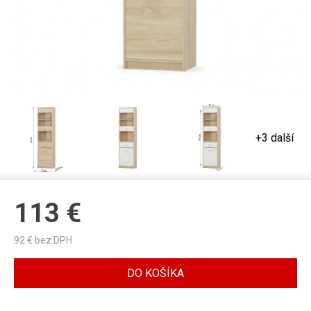
+3 další
113
€
92
€ bez DPH
DO KOŠÍKA