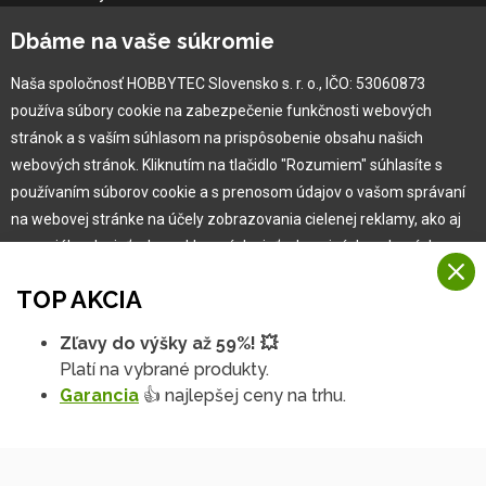
Kontaktné údaje
Dbáme na vaše súkromie
Naša história
Kariéra
Naša spoločnosť HOBBYTEC Slovensko s. r. o., IČO: 53060873
používa súbory cookie na zabezpečenie funkčnosti webových
Pre zákazníka
stránok a s vaším súhlasom na prispôsobenie obsahu našich
webových stránok. Kliknutím na tlačidlo "Rozumiem" súhlasíte s
používaním súborov cookie a s prenosom údajov o vašom správaní
Garancia najlepšej ceny
na webovej stránke na účely zobrazovania cielenej reklamy, ako aj
Užívateľský manuál
na sociálnych sieťach a reklamných sieťach na iných webových
Obchodné podmienky
stránkach a meraniach.
Zákazník & partner
TOP AKCIA
Reklamácia
Viac informácií
Novinky
Zľavy do výšky až 59%! 💥
Na našich webových stránkach používame niekoľko kategórií
Platí na vybrané produkty.
Rozumiem
súborov cookie:
Garancia
👍 najlepšej ceny na trhu.
Technické súbory cookie
Podrobné nastavenia
Tieto údaje sú nevyhnutne potrebné na fungovanie stránky a funkcií,
ktoré sa rozhodnete používať. Bez nich by naša webová stránka