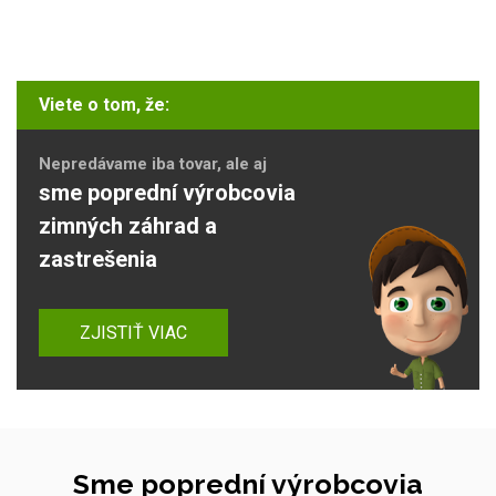
Viete o tom, že:
Nepredávame iba tovar, ale aj
sme poprední výrobcovia
zimných záhrad a
zastrešenia
ZJISTIŤ VIAC
Sme poprední výrobcovia