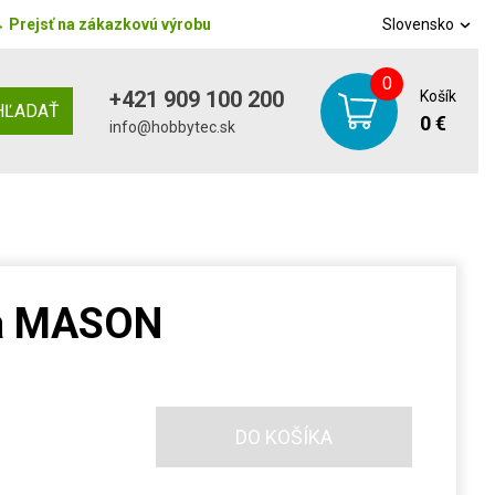
→
Prejsť na zákazkovú výrobu
Slovensko
0
+421 909 100 200
Košík
HĽADAŤ
0 €
info@hobbytec.sk
ka MASON
DO KOŠÍKA