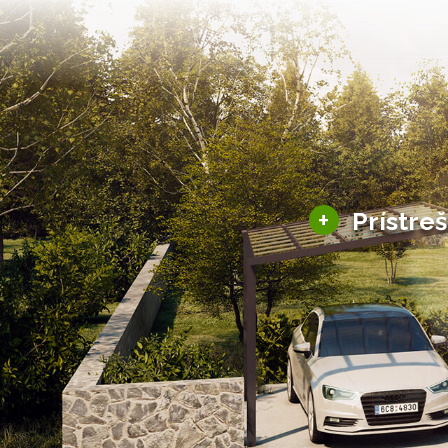
+
Prístre
Hliníkové prístre
Solárne prístreš