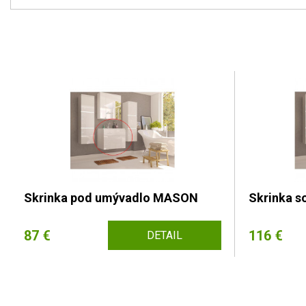
Skrinka pod umývadlo MASON
Skrinka 
87 €
116 €
DETAIL