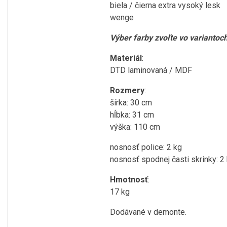
biela / čierna extra vysoký lesk
wenge
Výber farby zvoľte vo variantoc
Materiál
:
DTD laminovaná / MDF
Rozmery
:
šírka: 30 cm
hĺbka: 31 cm
výška: 110 cm
nosnosť police: 2 kg
nosnosť spodnej časti skrinky: 2
Hmotnosť
:
17 kg
Dodávané v demonte.