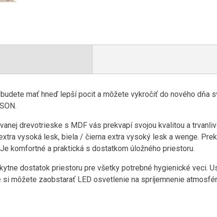
budete mať hneď lepší pocit a môžete vykročiť do nového dňa sv
ASON.
nej drevotrieske s MDF vás prekvapí svojou kvalitou a trvanliv
 extra vysoká lesk, biela / čierna extra vysoký lesk a wenge. Pre
 komfortné a praktická s dostatkom úložného priestoru.
e dostatok priestoru pre všetky potrebné hygienické veci. Uspo
ke si môžete zaobstarať LED osvetlenie na spríjemnenie atmosfér