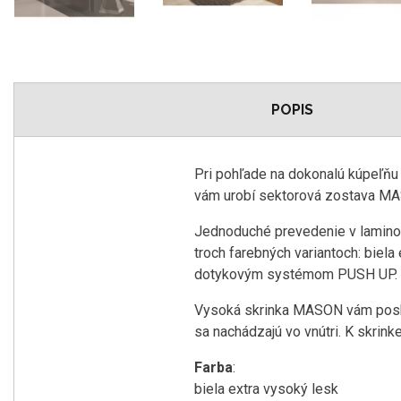
POPIS
Pri pohľade na dokonalú kúpeľňu 
vám urobí sektorová zostava M
Jednoduché prevedenie v laminova
troch farebných variantoch: biela
dotykovým systémom PUSH UP. Je
Vysoká skrinka MASON vám poskytn
sa nachádzajú vo vnútri. K skrin
Farba
:
biela extra vysoký lesk