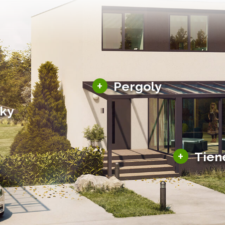
Hliníkové pergoly
+
Pergoly
Bioklimatické pergoly
šky
Altány a zastrešenie
šky
Solárne pergoly
ky pre auto
+
Tien
Tienenie
Zasklenie