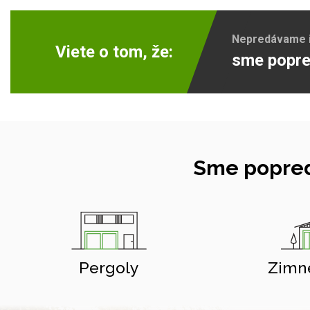
Nepredávame ib
Viete o tom, že:
sme popre
Sme popred
Pergoly
Zimn