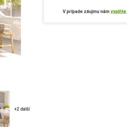
V prípade záujmu nám
vyplňte
+2 další