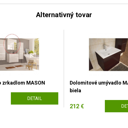
Alternativný tovar
so zrkadlom MASON
Dolomitové umývadlo 
biela
DETAIL
212 €
DE