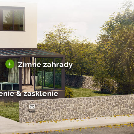
Sezónne zimné záhrady
+
Zimné zahrady
Hliníkové zimné záhrady
Posuvné zimné záhrady
Solárne zimné záhrady
enie & zasklenie