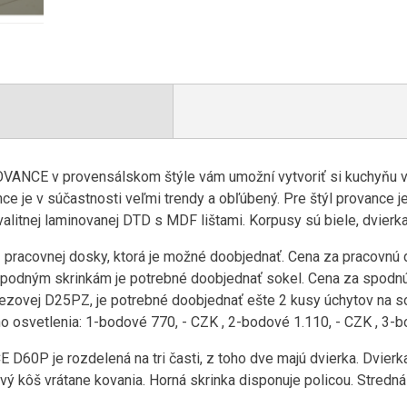
ANCE v provensálskom štýle vám umožní vytvoriť si kuchyňu v
ce je v súčastnosti veľmi trendy a obľúbený. Pre štýl provance je
valitnej laminovanej DTD s MDF lištami. Korpusy sú biele, dvier
racovnej dosky, ktorá je možné doobjednať. Cena za pracovnú do
podným skrinkám je potrebné doobjednať sokel. Cena za spodnú l
ezovej D25PZ, je potrebné doobjednať ešte 2 kusy úchytov na sok
osvetlenia: 1-bodové 770, - CZK , 2-bodové 1.110, - CZK , 3-bo
D60P je rozdelená na tri časti, z toho dve majú dvierka. Dvierk
ý kôš vrátane kovania. Horná skrinka disponuje policou. Stredná