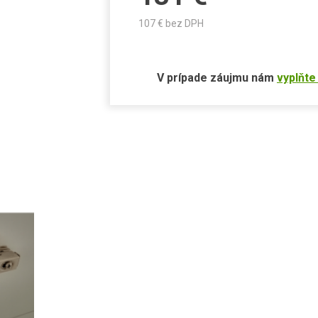
107
€ bez DPH
V prípade záujmu nám
vyplňte