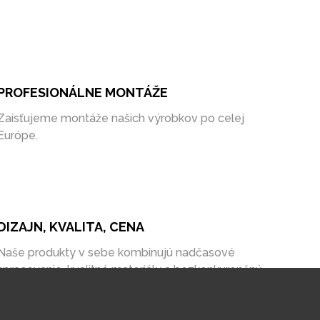
PROFESIONÁLNE MONTÁŽE
Zaisťujeme montáže našich výrobkov po celej
Európe.
DIZAJN, KVALITA, CENA
Naše produkty v sebe kombinujú nadčasové
spracovanie, kvalitné materiály a bezkonkurenčnú
cenu na trhu.