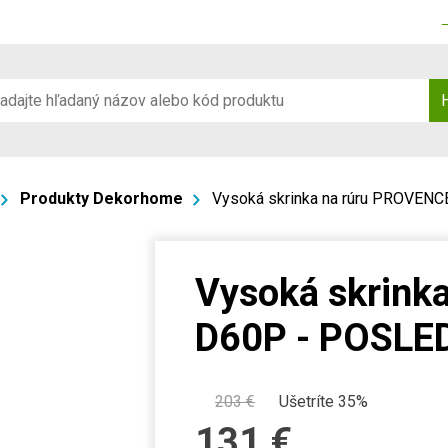
Produkty Dekorhome
Vysoká skrinka na rúru PROVEN
Vysoká skrink
D60P - POSLE
203
€
Ušetríte 35%
131
€