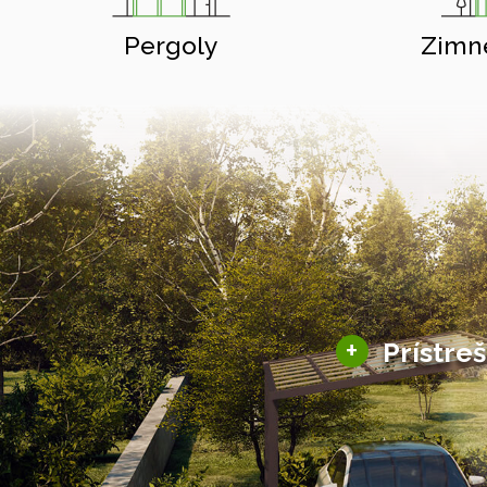
Pergoly
Zimn
+
Prístre
Hliníkové prístre
Solárne prístreš