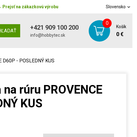
→
Prejsť na zákazkovú výrobu
Slovensko
0
+421 909 100 200
Košík
HĽADAŤ
0 €
info@hobbytec.sk
CE D60P - POSLEDNÝ KUS
a na rúru PROVENCE
DNÝ KUS