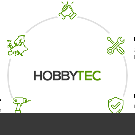
A
m
.