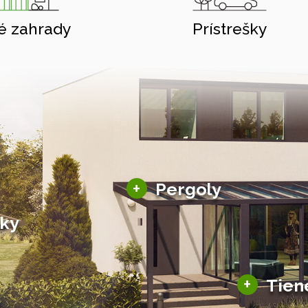
é zahrady
Prístrešky
Hliníkové pergoly
+
Pergoly
Bioklimatické pergoly
šky
Altány a zastrešenie
šky
Solárne pergoly
ky pre auto
+
Tien
Tienenie