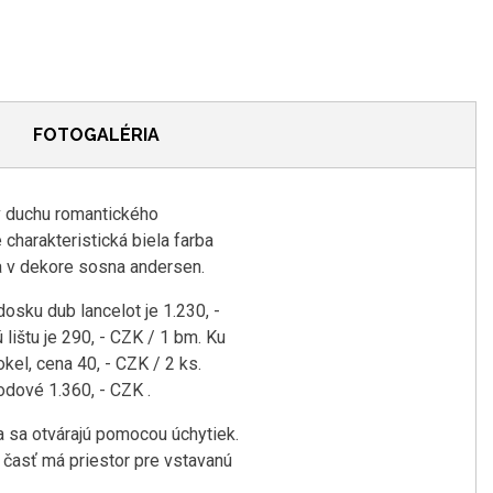
FOTOGALÉRIA
 duchu romantického
 charakteristická biela farba
ka v dekore sosna andersen.
sku dub lancelot je 1.230, -
ištu je 290, - CZK / 1 bm. Ku
el, cena 40, - CZK / 2 ks.
dové 1.360, - CZK .
a sa otvárajú pomocou úchytiek.
 časť má priestor pre vstavanú