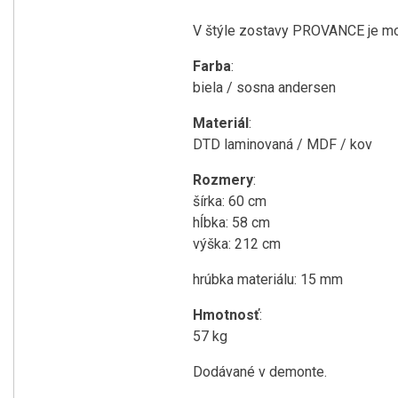
V štýle zostavy PROVANCE je mož
Farba
:
biela / sosna andersen
Materiál
:
DTD laminovaná / MDF / kov
Rozmery
:
šírka: 60 cm
hĺbka: 58 cm
výška: 212 cm
hrúbka materiálu: 15 mm
Hmotnosť
:
57 kg
Dodávané v demonte.