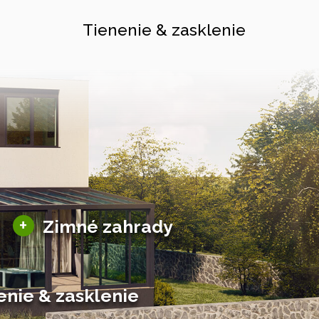
Tienenie & zasklenie
Sezónne zimné záhrady
+
Zimné zahrady
Hliníkové zimné záhrady
Posuvné zimné záhrady
Solárne zimné záhrady
enie & zasklenie