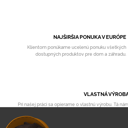
NAJŠIRŠIA PONUKA V EURÓPE
Klientom ponúkame ucelenú ponuku všetkých
dostupných produktov pre dom a záhradu.
VLASTNÁ VÝROB
Pri našej práci sa opierame o vlastnú výrobu. Tá ná
umožňuje vytvoriť zákazky úplne na mieru