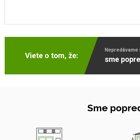
Nepredávame ib
Viete o tom, že:
sme popre
Sme popred