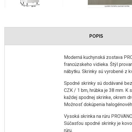
POPIS
Moderná kuchynská zostava PROV
francúzskeho vidieka. Štýl provan
nábytku. Skrinky sú vyrobené z k
Spodné skrinky sú dodávané bez p
CZK / 1 bm, hrúbka je 38 mm. K s
každej spodnej skrinke, okrem dr
Možnosť dokúpenia halogénového 
Vysoká skrinka na rúru PROVANCE 
Súčasťou spodné skrinky je kovov
rúru.