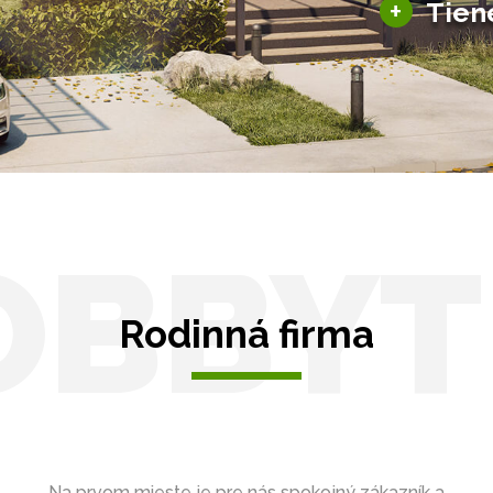
+
Tien
Tienenie
Zasklenie
OBBYT
Rodinná firma
Na prvom mieste je pre nás spokojný zákazník a