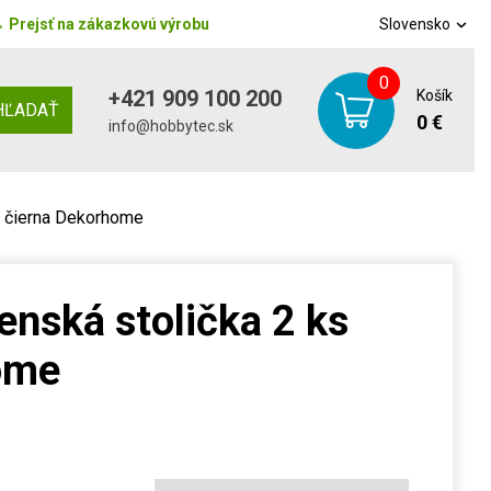
→
Prejsť na zákazkovú výrobu
Slovensko
0
+421 909 100 200
Košík
HĽADAŤ
0 €
info@hobbytec.sk
s čierna Dekorhome
enská stolička 2 ks
ome