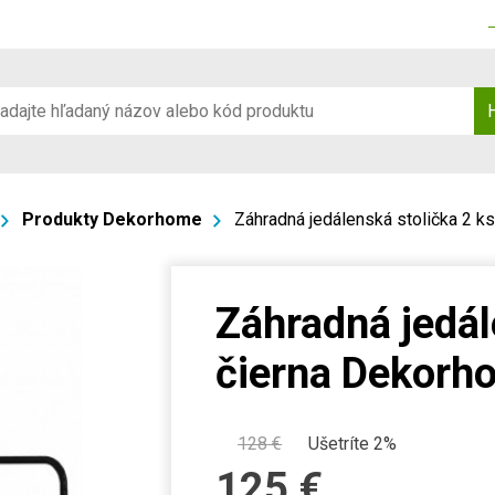
Produkty Dekorhome
Záhradná jedálenská stolička 2 k
Záhradná jedál
čierna Dekorh
128
€
Ušetríte 2%
125
€