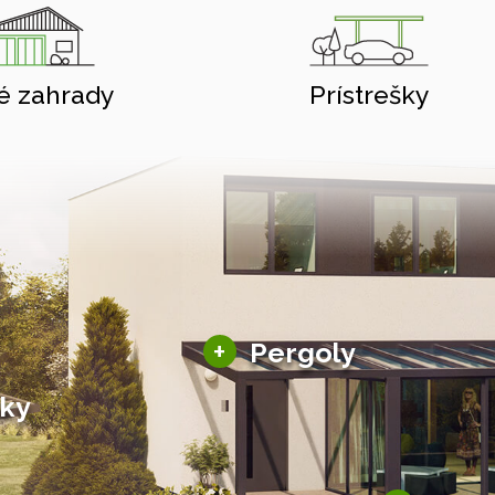
é zahrady
Prístrešky
Hliníkové pergoly
+
Pergoly
Bioklimatické pergoly
šky
Altány a zastrešenie
šky
Solárne pergoly
ky pre auto