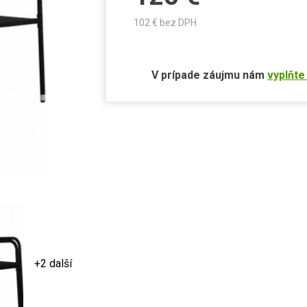
102
€ bez DPH
V prípade záujmu nám
vyplňte
+2 další