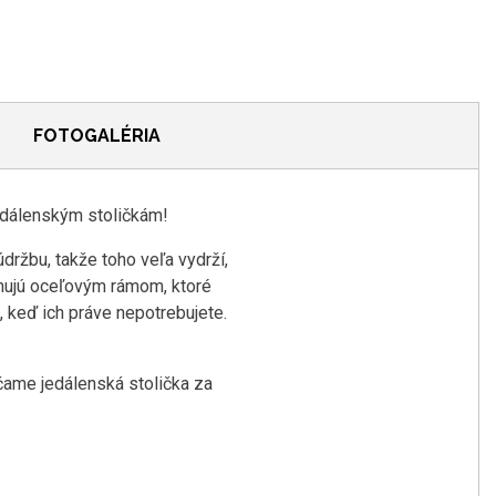
FOTOGALÉRIA
edálenským stoličkám!
držbu, takže toho veľa vydrží,
onujú oceľovým rámom, ktoré
, keď ich práve nepotrebujete.
čame jedálenská stolička za