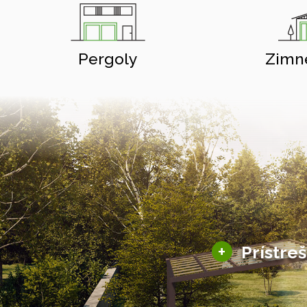
Pergoly
Zimn
+
Prístre
Hliníkové prístre
Solárne prístreš