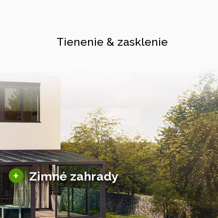
Tienenie & zasklenie
Sezónne zimné záhrady
+
Zimné zahrady
Hliníkové zimné záhrady
Posuvné zimné záhrady
Solárne zimné záhrady