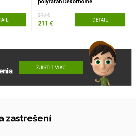
polyratan Dekorhome
217 €
TAIL
DETAIL
211 €
ZJISTIŤ VIAC
enia
 zastrešení