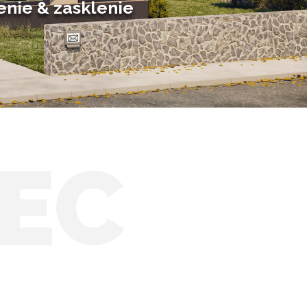
enie & zasklenie
EC