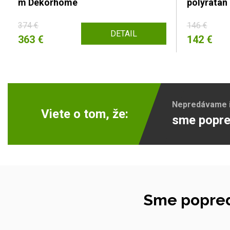
m Dekorhome
polyrata
374 €
146 €
DETAIL
363 €
142 €
Nepredávame ib
Viete o tom, že:
sme popre
Sme popred