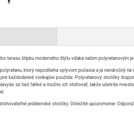
lebo terasu štipku moderného štýlu vďaka našim polyratanovým j
polyratanu, ktorý nepodlieha vplyvom počasia a je nenáročný na ú
é pre každodenné vonkajšie použitie. Polyratanový stoličky disp
. Navyše sú tiež ľahké a možno ich stohovať, takže ušetríte miesto
hé.
stohovateľné jedálenské stoličky. Dôležité upozornenie: Odporú