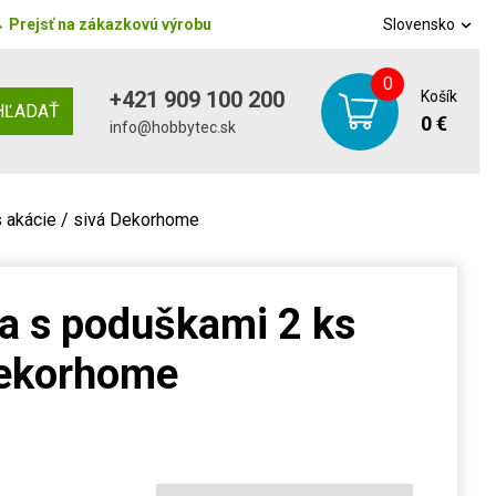
→
Prejsť na zákazkovú výrobu
Slovensko
0
+421 909 100 200
Košík
HĽADAŤ
0 €
info@hobbytec.sk
s akácie / sivá Dekorhome
a s poduškami 2 ks
Dekorhome