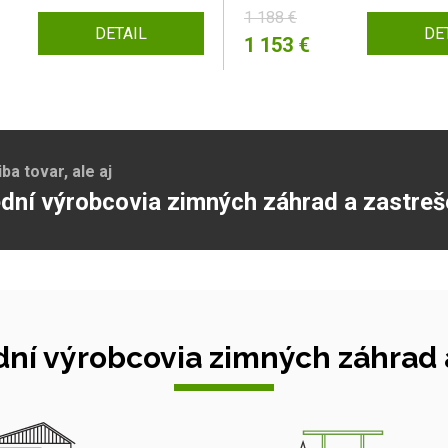
1 188 €
DETAIL
DE
1 153 €
a tovar, ale aj
dní výrobcovia zimných záhrad a zastreš
ní výrobcovia zimných záhrad a