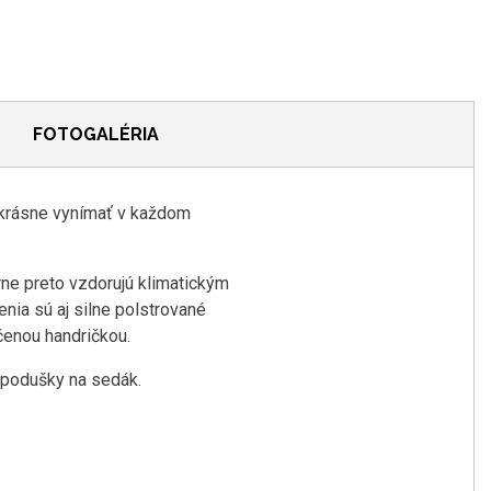
FOTOGALÉRIA
 krásne vynímať v každom
ne preto vzdorujú klimatickým
nia sú aj silne polstrované
hčenou handričkou.
2 podušky na sedák.