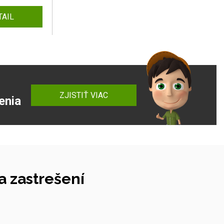
TAIL
ZJISTIŤ VIAC
enia
 zastrešení