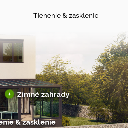
Tienenie & zasklenie
Sezónne zimné záhrady
+
Zimné zahrady
Hliníkové zimné záhrady
Posuvné zimné záhrady
Solárne zimné záhrady
enie & zasklenie