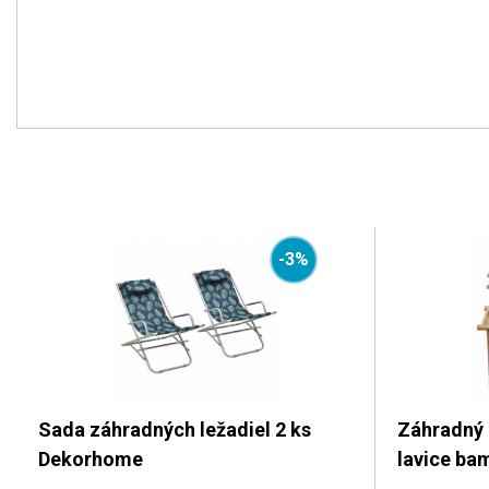
-3%
Sada záhradných ležadiel 2 ks
Záhradný p
Dekorhome
lavice ba