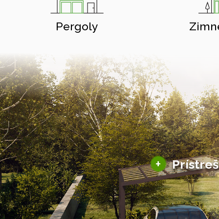
Pergoly
Zimn
+
Prístre
Hliníkové prístre
Solárne prístreš