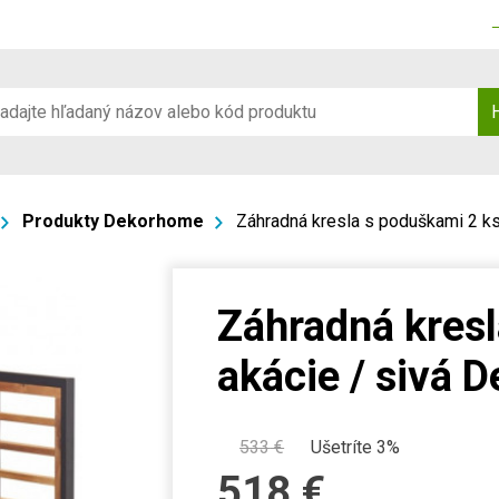
Produkty Dekorhome
Záhradná kresla s poduškami 2 k
Záhradná kresl
akácie / sivá 
533
€
Ušetríte 3%
518
€