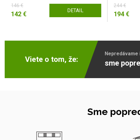
146 €
244 €
DETAIL
142 €
194 €
Nepredávame ib
Viete o tom, že:
sme popre
Sme popred