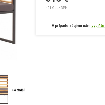
421
€ bez DPH
V prípade záujmu nám
vyplňte
+4 další