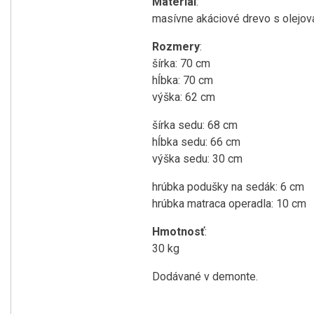
Materiál
:
masívne akáciové drevo s olejov
Rozmery
:
šírka: 70 cm
hĺbka: 70 cm
výška: 62 cm
šírka sedu: 68 cm
hĺbka sedu: 66 cm
výška sedu: 30 cm
hrúbka podušky na sedák: 6 cm
hrúbka matraca operadla: 10 cm
Hmotnosť
:
30 kg
Dodávané v demonte.