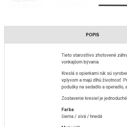
POPIS
Tieto starostlivo zhotovené záh
vonkajšom bývania.
Kreslá s opierkami rúk sú vyrob
vplyvom a majú dlhú životnosť. Pr
podušky na sedadlo a operadlo, ab
Zostavenie kresiel je jednoduché
Farba
:
čierna / sivá / hnedá