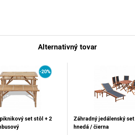
Alternativný tovar
-20%
iknikový set stôl + 2
Záhradný jedálenský set
mbusový
hnedá / čierna