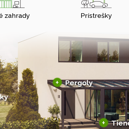
é zahrady
Prístrešky
Hliníkové pergoly
+
Pergoly
Bioklimatické pergoly
šky
Altány a zastrešenie
šky
Solárne pergoly
ky pre auto
+
Tien
Tienenie