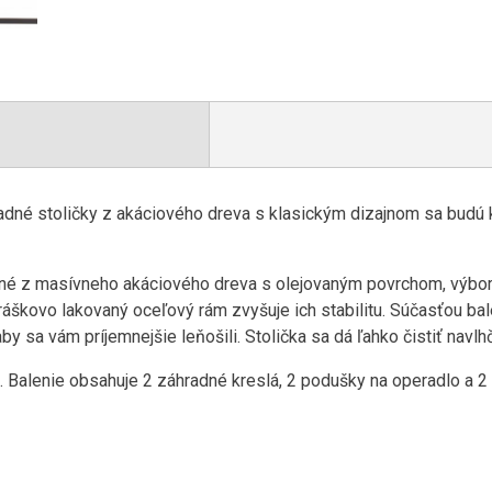
radné stoličky z akáciového dreva s klasickým dizajnom sa budú
ené z masívneho akáciového dreva s olejovaným povrchom, výbor
áškovo lakovaný oceľový rám zvyšuje ich stabilitu. Súčasťou bale
y sa vám príjemnejšie leňošili. Stolička sa dá ľahko čistiť navl
. Balenie obsahuje 2 záhradné kreslá, 2 podušky na operadlo a 