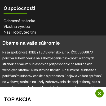
O spoločnosti
Ochranná známka
Vlastná výroba
Náš Hobbytec tím
Kontaktné údaje
Dbáme na vaše súkromie
Naša história
Kariéra
Naša spoločnosť HOBBYTEC Slovensko s. r. o., IČO: 53060873
používa súbory cookie na zabezpečenie funkčnosti webových
Pre zákazníka
stránok a s vaším súhlasom na prispôsobenie obsahu našich
webových stránok. Kliknutím na tlačidlo "Rozumiem" súhlasíte s
používaním súborov cookie a s prenosom údajov o vašom správaní
Garancia najlepšej ceny
na webovej stránke na účely zobrazovania cielenej reklamy, ako aj
Užívateľský manuál
na sociálnych sieťach a reklamných sieťach na iných webových
Obchodné podmienky
stránkach a meraniach.
Zákazník & partner
TOP AKCIA
Reklamácia
Viac informácií
Novinky