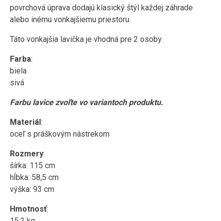
povrchová úprava dodajú klasický štýl každej záhrade
alebo inému vonkajšiemu priestoru.
Táto vonkajšia lavička je vhodná pre 2 osoby.
Farba
:
biela
sivá
Farbu lavice zvoľte vo variantoch produktu.
Materiál
:
oceľ s práškovým nástrekom
Rozmery
:
šírka: 115 cm
hĺbka: 58,5 cm
výška: 93 cm
Hmotnosť
:
15,2 kg