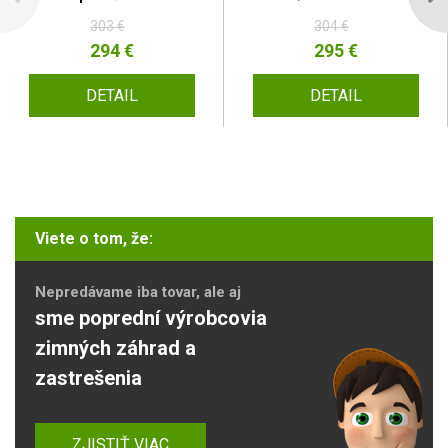
303 €
304 €
294 €
295 €
DETAIL
DETAIL
Viete o tom, že:
Nepredávame iba tovar, ale aj
sme poprední výrobcovia
zimných záhrad a
zastrešenia
ZJISTIŤ VIAC