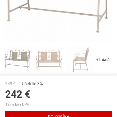
+2 další
249
€
Ušetríte 3%
242
€
197
€ bez DPH
DO KOŠÍKA