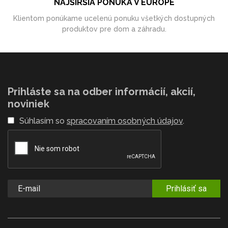
NAJŠIRŠIA PONUKA V EURÓPE
Klientom ponúkame ucelenú ponuku všetkých dostupných
produktov pre dom a záhradu.
Prihláste sa na odber informácií, akcií,
noviniek
Súhlasím so
spracovaním osobných údajov
.
Prihlásiť sa