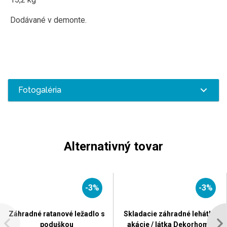
Dodávané v demonte.
Fotogaléria
Alternativný tovar
-3%
-3%
Záhradné ratanové ležadlo s
Skladacie záhradné lehátko
poduškou
akácie / látka Dekorhome