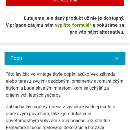
Ľutujeme, ale daný produkt už nie je dostupný.
V prípade záujmu nám
vyplňte formulár
a pokúsime sa
pre vás nájsť alternatívu.
Popis
Táto lavička vo vintage štýle doplní akúkoľvek záhradu
alebo terasu svojimi ozdobnými ornamenty a romantickým
štýlom a bude skvelým miestom, kam sa uchýliť za
príjemných letných večerov.
Záhradná lavica je vyrobená z vysoko kvalitnej ocele s
práškovým povrchom, takže je odolná voči
poveternostným vplyvom a mimoriadne rezistentné.
Fantastické ručne maľované dekorácie a hrdzavá