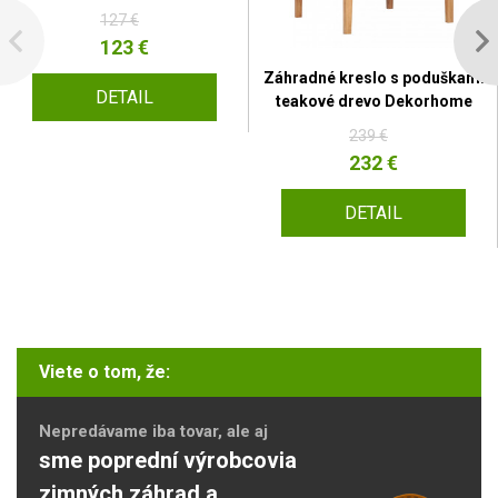
127 €
123 €
Záhradné kreslo s poduškami
DETAIL
teakové drevo Dekorhome
239 €
232 €
DETAIL
Viete o tom, že:
Nepredávame iba tovar, ale aj
sme poprední výrobcovia
zimných záhrad a