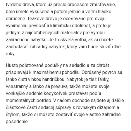
tvrdého dreva, ktoré už prešlo procesom zmršťovanie,
bolo umelo vysušené a potom jemne a veľmi hladko
obrúsené. Teakové drevo je oceňované pre svoju
výnimočnú pevnosť a klimatickú odolnosť, a preto je
jedným z najobľúbenejších materiálov pre výrobu
záhradného nábytku. Je to skvelá voľba, ak si chcete
zaobstarať záhradný nábytok, ktorý vám bude slúžiť dlhé
roky.
Husto polstrované podušky na sedadlo a za chrbát
prispievajú k maximálnemu pohodliu. Obrúsený povrch sa
ľahko čistí vlhkou handričkou. Nábytok je tiež ľahký,
všestranný a ľahko sa presúva, takže môžete svoje
vonkajšie sedenie kedykoľvek prestavať podľa
momentálnych potrieb. V našom obchode nájdete aj ďalšie
čiastkové časti sedacej súpravy s rovnakým dizajnom a
štýlom, takže si môžete zostaviť svoje vlastné záhradné
posedenie.