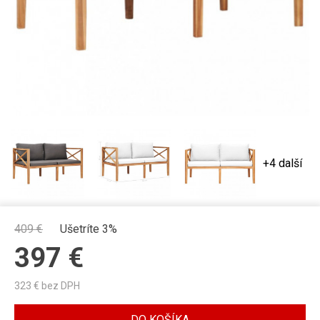
+4 další
409
€
Ušetríte 3%
397
€
323
€ bez DPH
DO KOŠÍKA