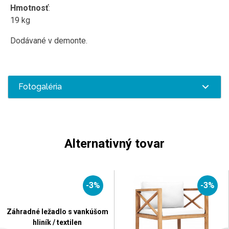
Hmotnosť
:
19 kg
Dodávané v demonte.
Fotogaléria
Alternativný tovar
-3%
-3%
Záhradné ležadlo s vankúšom
hliník / textilen