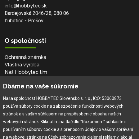
info@hobbytec.sk
Bardejovská 2046/28, 080 06
Ľubotice - Prešov
O spoločnosti
Ochranná známka
Vlastná výroba
Náš Hobbytec tím
Kontaktné údaje
Dbáme na vaše súkromie
Naša história
Kariéra
Naša spoločnosť HOBBYTEC Slovensko s. r. o., IČO: 53060873
používa súbory cookie na zabezpečenie funkčnosti webových
Pre zákazníka
stránok a s vaším súhlasom na prispôsobenie obsahu našich
webových stránok. Kliknutím na tlačidlo "Rozumiem" súhlasíte s
používaním súborov cookie a s prenosom údajov o vašom správaní
Garancia najlepšej ceny
na webovej stránke na účely zobrazovania cielenej reklamy, ako aj
Užívateľský manuál