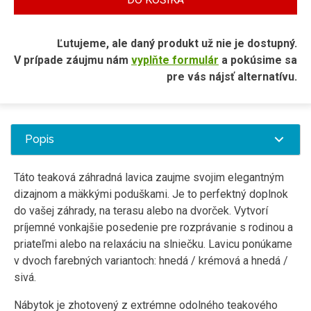
Ľutujeme, ale daný produkt už nie je dostupný.
V prípade záujmu nám
vyplňte formulár
a pokúsime sa
pre vás nájsť alternatívu.
Popis
Táto teaková záhradná lavica zaujme svojim elegantným
dizajnom a mäkkými poduškami. Je to perfektný doplnok
do vašej záhrady, na terasu alebo na dvorček. Vytvorí
príjemné vonkajšie posedenie pre rozprávanie s rodinou a
priateľmi alebo na relaxáciu na slniečku. Lavicu ponúkame
v dvoch farebných variantoch: hnedá / krémová a hnedá /
sivá.
Nábytok je zhotovený z extrémne odolného teakového