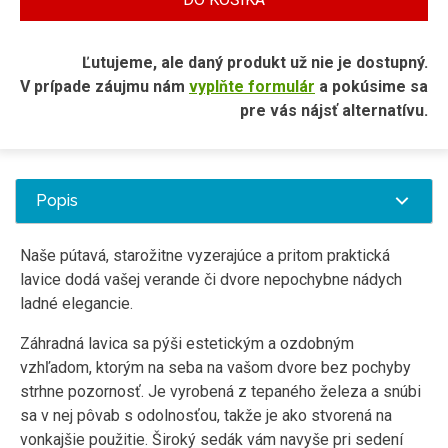
Ľutujeme, ale daný produkt už nie je dostupný.
V prípade záujmu nám
vyplňte formulár
a pokúsime sa
pre vás nájsť alternatívu.
Popis
Naše pútavá, starožitne vyzerajúce a pritom praktická
lavice dodá vašej verande či dvore nepochybne nádych
ladné elegancie.
Záhradná lavica sa pýši estetickým a ozdobným
vzhľadom, ktorým na seba na vašom dvore bez pochyby
strhne pozornosť. Je vyrobená z tepaného železa a snúbi
sa v nej pôvab s odolnosťou, takže je ako stvorená na
vonkajšie použitie. Široký sedák vám navyše pri sedení