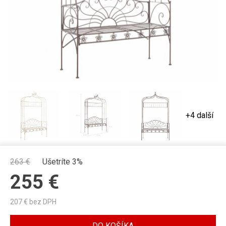
+4 další
263
€
Ušetríte 3%
255
€
207
€ bez DPH
DO KOŠÍKA