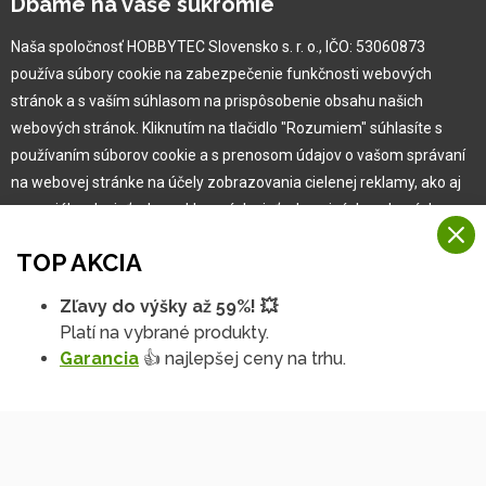
Dbáme na vaše súkromie
Naša spoločnosť HOBBYTEC Slovensko s. r. o., IČO: 53060873
Pre zákazníka
používa súbory cookie na zabezpečenie funkčnosti webových
stránok a s vaším súhlasom na prispôsobenie obsahu našich
Garancia najlepšej ceny
webových stránok. Kliknutím na tlačidlo "Rozumiem" súhlasíte s
Užívateľský manuál
používaním súborov cookie a s prenosom údajov o vašom správaní
Obchodné podmienky
na webovej stránke na účely zobrazovania cielenej reklamy, ako aj
Zákazník & partner
na sociálnych sieťach a reklamných sieťach na iných webových
Reklamácia
stránkach a meraniach.
Novinky
TOP AKCIA
Viac informácií
Zľavy do výšky až 59%! 💥
Na našich webových stránkach používame niekoľko kategórií
Platí na vybrané produkty.
Rozumiem
súborov cookie:
Garancia
👍 najlepšej ceny na trhu.
Technické súbory cookie
Podrobné nastavenia
Tieto údaje sú nevyhnutne potrebné na fungovanie stránky a funkcií,
ktoré sa rozhodnete používať. Bez nich by naša webová stránka
nefungovala, napr. by ste sa nemohli prihlásiť do svojho
používateľského účtu.