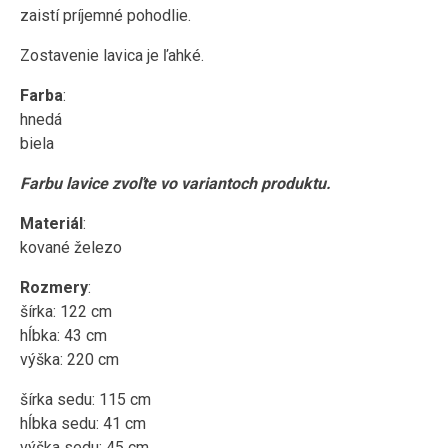
zaistí príjemné pohodlie.
Zostavenie lavica je ľahké.
Farba
:
hnedá
biela
Farbu lavice zvoľte vo variantoch produktu.
Materiál
:
kované železo
Rozmery
:
šírka: 122 cm
hĺbka: 43 cm
výška: 220 cm
šírka sedu: 115 cm
hĺbka sedu: 41 cm
výška sedu: 45 cm