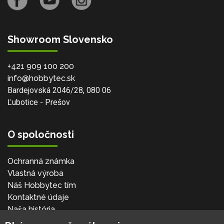
Showroom Slovensko
+421 909 100 200
info@hobbytec.sk
Bardejovská 2046/28, 080 06
Ľubotice - Prešov
O spoločnosti
Ochranná známka
Vlastná výroba
Náš Hobbytec tím
Kontaktné údaje
Naša história
Kariéra