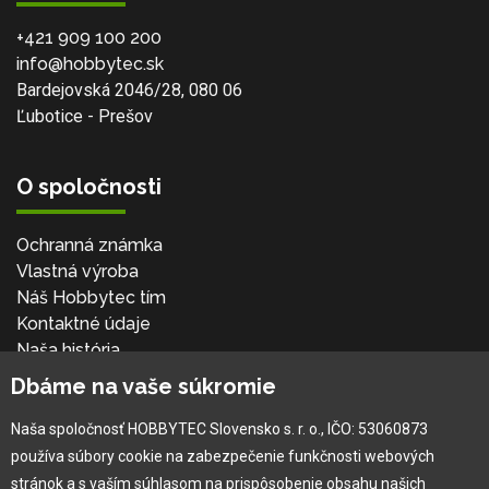
+421 909 100 200
info@hobbytec.sk
Bardejovská 2046/28, 080 06
Ľubotice - Prešov
O spoločnosti
Ochranná známka
Vlastná výroba
Náš Hobbytec tím
Kontaktné údaje
Naša história
Kariéra
Dbáme na vaše súkromie
Naša spoločnosť HOBBYTEC Slovensko s. r. o., IČO: 53060873
Pre zákazníka
používa súbory cookie na zabezpečenie funkčnosti webových
stránok a s vaším súhlasom na prispôsobenie obsahu našich