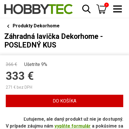
0
Produkty Dekorhome
Záhradná lavička Dekorhome -
POSLEDNÝ KUS
366
€
Ušetríte 9%
333
€
271
€ bez DPH
DO KOŠÍKA
Ľutujeme, ale daný produkt už nie je dostupný.
V prípade záujmu nám
vyplňte formulár
a pokúsime sa