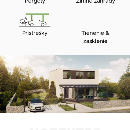
Pergoly
Zimné zahrady
Prístrešky
Tienenie &
zasklenie