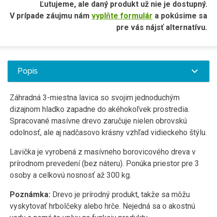
Ľutujeme, ale daný produkt už nie je dostupný.
V prípade záujmu nám
vyplňte formulár
a pokúsime sa
pre vás nájsť alternatívu.
Popis
Záhradná 3-miestna lavica so svojim jednoduchým
dizajnom hladko zapadne do akéhokoľvek prostredia.
Spracované masívne drevo zaručuje nielen obrovskú
odolnosť, ale aj nadčasovo krásny vzhľad vidieckeho štýlu.
Lavička je vyrobená z masívneho borovicového dreva v
prírodnom prevedení (bez náteru). Ponúka priestor pre 3
osoby a celkovú nosnosť až 300 kg.
Poznámka:
Drevo je prírodný produkt, takže sa môžu
vyskytovať hrbolčeky alebo hrče. Nejedná sa o akostnú