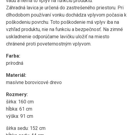
vadu a nemá to vplyv na funkciu produktu.
Záhradná lavica je určená do zastrešeného priestoru. Pri
dlhodobom používaní vonku dochádza vplyvom počasia k
poškodeniu povrchu. Toto poškodenie má vplyv iba na
vzhľad produktu, nie na funkciu a bezpečnosť. Na zimné
uskladnenie odporúčame lavičku uložiť na miesto
chránené proti poveternostným vplyvom.
Farba:
prírodná
Materiál:
masívne borovicové drevo
Rozmery:
šírka: 160 cm
hĺbka: 61 cm
výška: 91 cm
šírka sedu: 152 cm