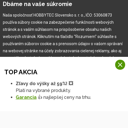
Kariéra
Dbáme na vaše súkromie
Naša spoločnosť HOBBYTEC Slovensko s. r. o., IČO: 53060873
Pre zákazníka
používa súbory cookie na zabezpečenie funkčnosti webových
stránok a s vaším súhlasom na prispôsobenie obsahu našich
Garancia najlepšej ceny
webových stránok. Kliknutím na tlačidlo "Rozumiem" súhlasíte s
Užívateľský manuál
používaním súborov cookie a s prenosom údajov o vašom správaní
Obchodné podmienky
na webovej stránke na účely zobrazovania cielenej reklamy, ako aj
Zákazník & partner
na sociálnych sieťach a reklamných sieťach na iných webových
Reklamácia
stránkach a meraniach.
Novinky
TOP AKCIA
Viac informácií
Zľavy do výšky až 59%! 💥
Na našich webových stránkach používame niekoľko kategórií
Platí na vybrané produkty.
Rozumiem
súborov cookie:
Garancia
👍 najlepšej ceny na trhu.
Technické súbory cookie
Podrobné nastavenia
Tieto údaje sú nevyhnutne potrebné na fungovanie stránky a funkcií,
ktoré sa rozhodnete používať. Bez nich by naša webová stránka
nefungovala, napr. by ste sa nemohli prihlásiť do svojho