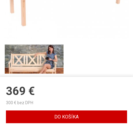
369
€
300
€ bez DPH
DO KOŠÍKA