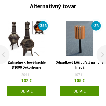
Alternativný tovar
-35%
-2%
Záhradné krbové kachle
Odpadkový kôš guľatý na nohe
D1090 Dekorhome
hnedá
204 €
107 €
132 €
105 €
DETAIL
DETAIL