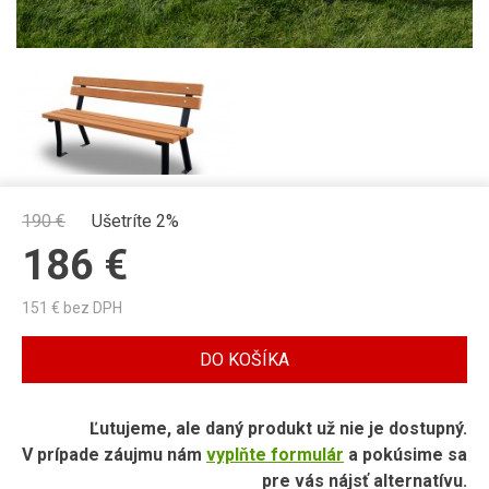
190
€
Ušetríte 2%
186
€
151
€ bez DPH
DO KOŠÍKA
Ľutujeme, ale daný produkt už nie je dostupný.
V prípade záujmu nám
vyplňte formulár
a pokúsime sa
pre vás nájsť alternatívu.