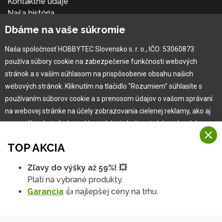
Kontaktné údaje
Naša história
Kariéra
Dbáme na vaše súkromie
Naša spoločnosť HOBBYTEC Slovensko s. r. o., IČO: 53060873
Pre zákazníka
používa súbory cookie na zabezpečenie funkčnosti webových
stránok a s vaším súhlasom na prispôsobenie obsahu našich
Garancia najlepšej ceny
webových stránok. Kliknutím na tlačidlo "Rozumiem" súhlasíte s
Užívateľský manuál
používaním súborov cookie a s prenosom údajov o vašom správaní
Obchodné podmienky
na webovej stránke na účely zobrazovania cielenej reklamy, ako aj
Zákazník & partner
na sociálnych sieťach a reklamných sieťach na iných webových
Reklamácia
stránkach a meraniach.
Novinky
TOP AKCIA
Viac informácií
Zľavy do výšky až 59%! 💥
Na našich webových stránkach používame niekoľko kategórií
Platí na vybrané produkty.
Rozumiem
súborov cookie:
Garancia
👍 najlepšej ceny na trhu.
Technické súbory cookie
Podrobné nastavenia
Tieto údaje sú nevyhnutne potrebné na fungovanie stránky a funkcií,