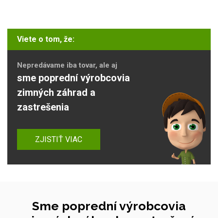
Viete o tom, že:
Nepredávame iba tovar, ale aj
sme poprední výrobcovia
zimných záhrad a
zastrešenia
ZJISTIŤ VIAC
Sme poprední výrobcovia